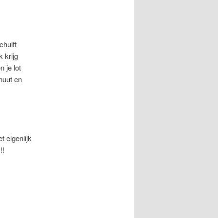
chuift
 krijg
 je lot
inuut en
 eigenlijk
!!