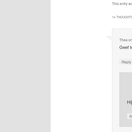
This entry w
14 THOUGHTS
Thea
o
Geef t
Repl
Hi
R