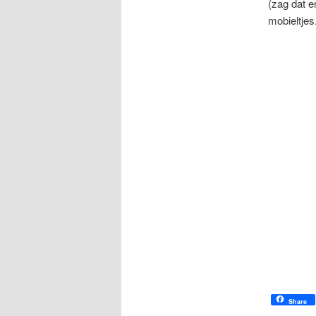
(zag dat e
mobieltjes
Share