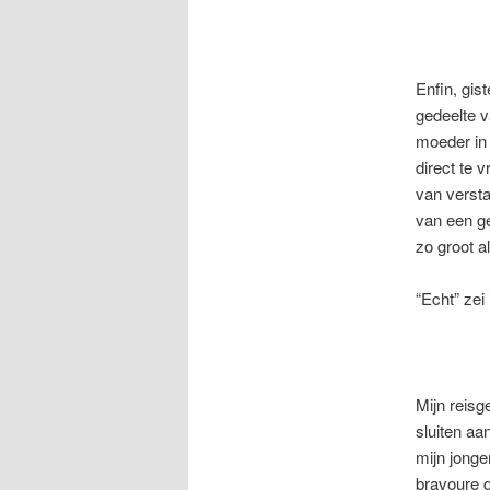
Enfin, gis
gedeelte v
moeder in 
direct te 
van versta
van een ge
zo groot a
“Echt” zei 
Mijn reis
sluiten aan
mijn jonge
bravoure d