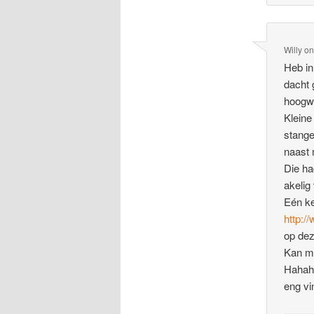
Willy
o
Heb in
dacht 
hoogwe
Kleine
stange
naast
Die ha
akelig
Eén k
http:
op de
Kan me
Hahaha
eng vi