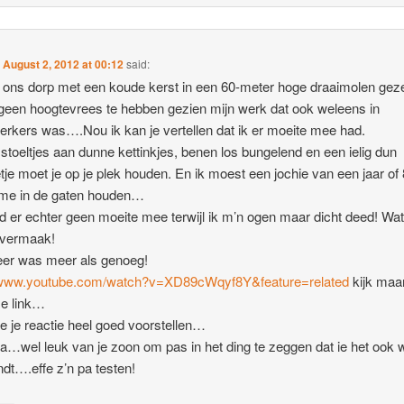
n
August 2, 2012 at 00:12
said:
 ons dorp met een koude kerst in een 60-meter hoge draaimolen ge
geen hoogtevrees te hebben gezien mijn werk dat ook weleens in
rkers was….Nou ik kan je vertellen dat ik er moeite mee had.
 stoeltjes aan dunne kettinkjes, benen los bungelend en een ielig dun
tje moet je op je plek houden. En ik moest een jochie van een jaar of 
 me in de gaten houden…
d er echter geen moeite mee terwijl ik m’n ogen maar dicht deed! Wa
 vermaak!
eer was meer als genoeg!
//www.youtube.com/watch?v=XD89cWqyf8Y&feature=related
kijk maa
ze link…
 je reactie heel goed voorstellen…
…wel leuk van je zoon om pas in het ding te zeggen dat ie het ook 
ndt….effe z’n pa testen!