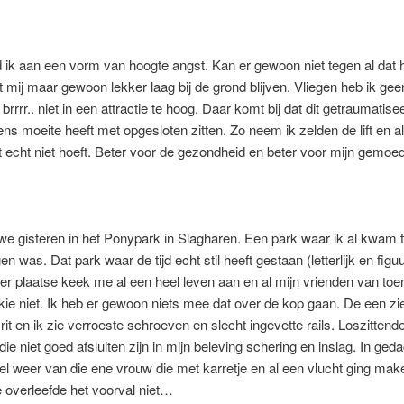
ijd ik aan een vorm van hoogte angst. Kan er gewoon niet tegen al dat
t mij maar gewoon lekker laag bij de grond blijven. Vliegen heb ik ge
rrrr.. niet in een attractie te hoog. Daar komt bij dat dit getraumatise
ns moeite heeft met opgesloten zitten. Zo neem ik zelden de lift en a
et echt niet hoeft. Beter voor de gezondheid en beter voor mijn gemoe
e gisteren in het Ponypark in Slagharen. Een park waar ik al kwam t
en was. Dat park waar de tijd echt stil heeft gestaan (letterlijk en figuu
er plaatse keek me al een heel leven aan en al mijn vrienden van toe
kkie niet. Ik heb er gewoon niets mee dat over de kop gaan. De een zi
rit en ik zie verroeste schroeven en slecht ingevette rails. Loszittende
die niet goed afsluiten zijn in mijn beleving schering en inslag. In ged
ikel weer van die ene vrouw die met karretje en al een vlucht ging ma
 overleefde het voorval niet…