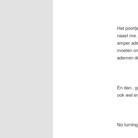
Het poortj
naast me. 
amper adem
moeten ond
ademen doe
En dan.. g
ook wel e
No turnin