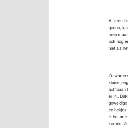
Al jaren l
gedoe, laa
mee maar b
ook nog ee
niet als h
Zo waren w
kleine jong
achtbaan t
er in.. Ba
geweldige 
en hekjes 
ik het art
kermis. Ze