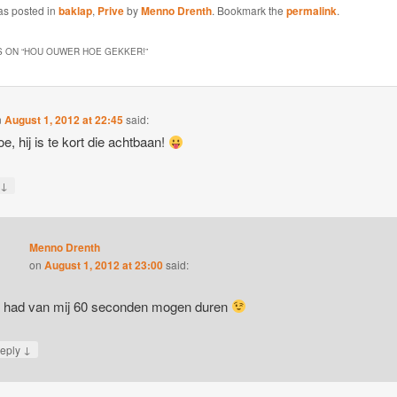
as posted in
baklap
,
Prive
by
Menno Drenth
. Bookmark the
permalink
.
 ON “
HOU OUWER HOE GEKKER!
”
n
August 1, 2012 at 22:45
said:
oe, hij is te kort die achtbaan!
↓
y
Menno Drenth
on
August 1, 2012 at 23:00
said:
j had van mij 60 seconden mogen duren
↓
eply