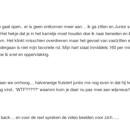
e gaat open.. er is geen ontkomen meer aan… ik ga zitten en Junior s
Het hekje dat je in het karretje moet houden doe ik naar beneden en ik
. Het klinkt misschien overdreven maar het gevoel van vastzitten en
ergaan is niet mijn favoriete rol. Mijn hart slaat inmiddels 160 per m
 ik snel en oppervlakkig.
aan we omhoog… halverwege fluistert junior me nog even in dat hij het
ng vind.. ‘WTF?????” waarom kom je daar nu pas mee aan wijsneus!!
g back… en voor de rest spreken de video beelden voor zich…..