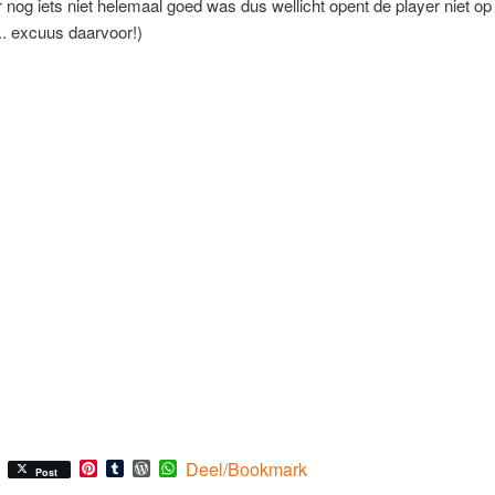
r nog iets niet helemaal goed was dus wellicht opent de player niet op
.. excuus daarvoor!)
Pinterest
Tumblr
WordPress
WhatsApp
Deel/Bookmark
Post