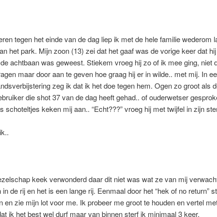
teren tegen het einde van de dag liep ik met de hele familie wederom 
an het park. Mijn zoon (13) zei dat het gaaf was de vorige keer dat hij
de achtbaan was geweest. Stiekem vroeg hij zo of ik mee ging, niet 
vragen maar door aan te geven hoe graag hij er in wilde.. met mij. In e
ndsverbijstering zeg ik dat ik het doe tegen hem. Ogen zo groot als d
bruiker die shot 37 van de dag heeft gehad.. of ouderwetser gespro
ls schoteltjes keken mij aan.. “Echt???” vroeg hij met twijfel in zijn s
ik..
gezelschap keek verwonderd daar dit niet was wat ze van mij verwa
 in de rij en het is een lange rij. Eenmaal door het “hek of no return” s
n en zie mijn lot voor me. Ik probeer me groot te houden en vertel me
at ik het best wel durf maar van binnen sterf ik minimaal 3 keer.