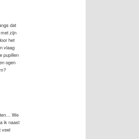
langs dat
 met zijn
door het
en vlaag
e pupillen
ken ogen
tem?
chten… We
ta ik naast
t veel