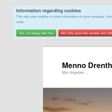
Information regarding cookies
This site uses cookies to store information on your computer. Som
used.
Yes, I'm happy with this
No! Only store this answer, but not
Skip
to
primary
Menno Drenth
content
Mijn dingetjes…