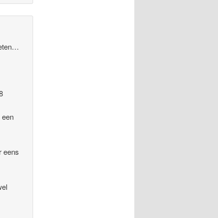
zeten…
8
t een
r eens
wel