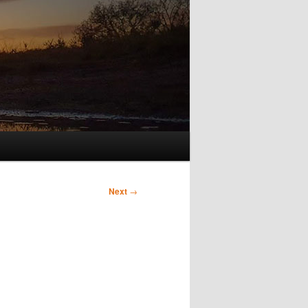
Next
→