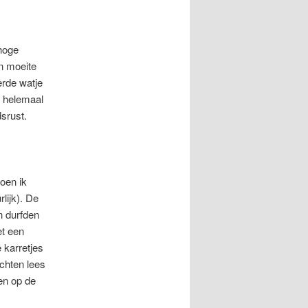
 hoge
en moeite
erde watje
l helemaal
dsrust.
oen ik
rlijk). De
n durfden
et een
 karretjes
achten lees
ken op de