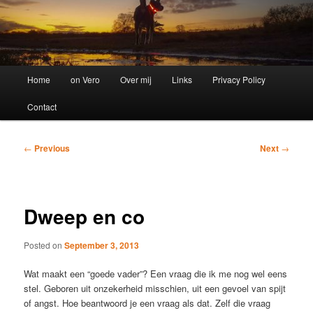
Main
Home
on Vero
Over mij
Links
Privacy Policy
menu
Contact
Post
←
Previous
Next
→
navigation
Dweep en co
Posted on
September 3, 2013
Wat maakt een “goede vader”? Een vraag die ik me nog wel eens
stel. Geboren uit onzekerheid misschien, uit een gevoel van spijt
of angst. Hoe beantwoord je een vraag als dat. Zelf die vraag