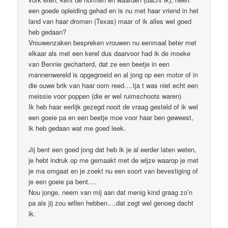
een goede opleiding gehad en is nu met haar vriend in het
land van haar dromen (Texas) maar of ik alles wel goed
heb gedaan?
Vrouwenzaken bespreken vrouwen nu eenmaal beter met
elkaar als met een kerel dus daarvoor had ik de moeke
van Bennie gecharterd, dat ze een beetje in een
mannenwereld is opgegroeid en al jong op een motor of in
die ouwe brik van haar oom reed….tja t was niet echt een
meissie voor poppen (die er wel ruimschoots waren)
Ik heb haar eerlijk gezegd nooit de vraag gesteld of ik wel
een goeie pa en een beetje moe voor haar ben geweest,
ik heb gedaan wat me goed leek.
Jij bent een goed jong dat heb ik je al eerder laten weten,
je hebt indruk op me gemaakt met de wijze waarop je met
je ma omgaat en je zoekt nu een soort van bevestiging of
je een goeie pa bent….
Nou jonge, neem van mij aan dat menig kind graag zo’n
pa als jij zou willen hebben….dat zegt wel genoeg dacht
ik.