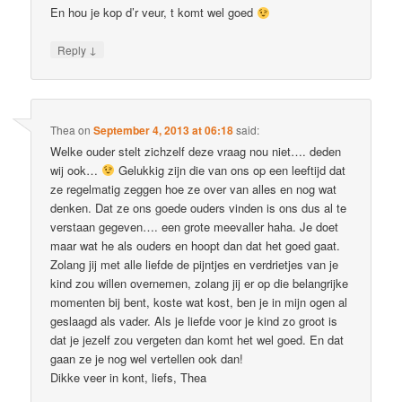
En hou je kop d’r veur, t komt wel goed
↓
Reply
Thea
on
September 4, 2013 at 06:18
said:
Welke ouder stelt zichzelf deze vraag nou niet…. deden
wij ook…
Gelukkig zijn die van ons op een leeftijd dat
ze regelmatig zeggen hoe ze over van alles en nog wat
denken. Dat ze ons goede ouders vinden is ons dus al te
verstaan gegeven…. een grote meevaller haha. Je doet
maar wat he als ouders en hoopt dan dat het goed gaat.
Zolang jij met alle liefde de pijntjes en verdrietjes van je
kind zou willen overnemen, zolang jij er op die belangrijke
momenten bij bent, koste wat kost, ben je in mijn ogen al
geslaagd als vader. Als je liefde voor je kind zo groot is
dat je jezelf zou vergeten dan komt het wel goed. En dat
gaan ze je nog wel vertellen ook dan!
Dikke veer in kont, liefs, Thea