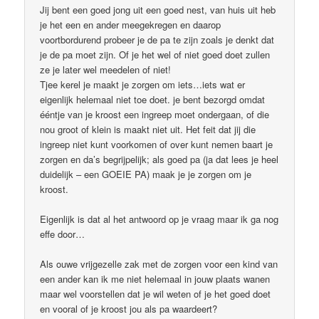
Jij bent een goed jong uit een goed nest, van huis uit heb
je het een en ander meegekregen en daarop
voortbordurend probeer je de pa te zijn zoals je denkt dat
je de pa moet zijn. Of je het wel of niet goed doet zullen
ze je later wel meedelen of niet!
Tjee kerel je maakt je zorgen om iets…iets wat er
eigenlijk helemaal niet toe doet. je bent bezorgd omdat
ééntje van je kroost een ingreep moet ondergaan, of die
nou groot of klein is maakt niet uit. Het feit dat jij die
ingreep niet kunt voorkomen of over kunt nemen baart je
zorgen en da’s begrijpelijk; als goed pa (ja dat lees je heel
duidelijk – een GOEIE PA) maak je je zorgen om je
kroost.
Eigenlijk is dat al het antwoord op je vraag maar ik ga nog
effe door…
Als ouwe vrijgezelle zak met de zorgen voor een kind van
een ander kan ik me niet helemaal in jouw plaats wanen
maar wel voorstellen dat je wil weten of je het goed doet
en vooral of je kroost jou als pa waardeert?