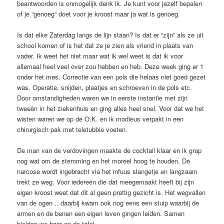
beantwoorden is onmogelijk denk ik. Je kunt voor jezelf bepalen
of je “genoeg” doet voor je kroost maar ja wat is genoeg.
Is dat elke Zaterdag langs de lijn staan? Is dat er “zijn” als ze uit
school komen of is het dat ze je zien als vriend in plaats van
vader. Ik weet het niet maar wat ik wel weet is dat ik voor
allemaal heel veel over zou hebben en heb. Deze week ging er 1
onder het mes. Correctie van een pols die helaas niet goed gezet
was. Operatie, snijden, plaatjes en schroeven in de pols etc.
Door omstandigheden waren we in eerste instantie met zijn
tweeën in het ziekenhuis en ging alles heel snel. Voor dat we het
wisten waren we op de O.K. en ik modieus verpakt in een
chirurgisch pak met teletubbie voeten.
De man van de verdovingen maakte de cocktail klaar en ik grap
nog wat om de stemming en het moreel hoog te houden. De
narcose wordt ingebracht via het infuus slangetje en langzaam
trekt ze weg. Voor iedereen die dat meegemaakt heeft bij zijn
eigen kroost weet dat dit al geen prettig gezicht is. Het wegvallen
van de ogen .. daarbij kwam ook nog eens een stuip waarbij de
armen en de benen een eigen leven gingen leiden. Samen
hielden we haar op de tafel.