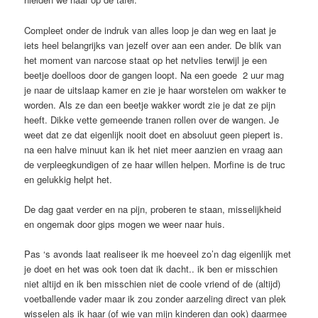
Compleet onder de indruk van alles loop je dan weg en laat je
iets heel belangrijks van jezelf over aan een ander. De blik van
het moment van narcose staat op het netvlies terwijl je een
beetje doelloos door de gangen loopt. Na een goede 2 uur mag
je naar de uitslaap kamer en zie je haar worstelen om wakker te
worden. Als ze dan een beetje wakker wordt zie je dat ze pijn
heeft. Dikke vette gemeende tranen rollen over de wangen. Je
weet dat ze dat eigenlijk nooit doet en absoluut geen piepert is.
na een halve minuut kan ik het niet meer aanzien en vraag aan
de verpleegkundigen of ze haar willen helpen. Morfine is de truc
en gelukkig helpt het.
De dag gaat verder en na pijn, proberen te staan, misselijkheid
en ongemak door gips mogen we weer naar huis.
Pas ‘s avonds laat realiseer ik me hoeveel zo’n dag eigenlijk met
je doet en het was ook toen dat ik dacht.. ik ben er misschien
niet altijd en ik ben misschien niet de coole vriend of de (altijd)
voetballende vader maar ik zou zonder aarzeling direct van plek
wisselen als ik haar (of wie van mijn kinderen dan ook) daarmee