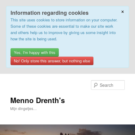
×
Information regarding cookies
This site uses cookies to store information on your computer.
Some of these cookies are essential to make our site work
and others help us to improve by giving us some insight into
how the site is being used.
Yes, I'm happy with this
No! Only store this answer, but nothing else
Skip
to
Sear
primary
content
Menno Drenth's
Mijn dingetjes…