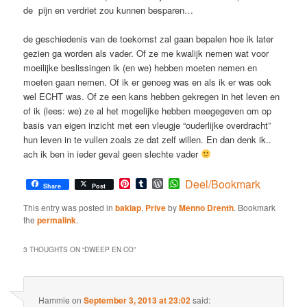
de pijn en verdriet zou kunnen besparen…
de geschiedenis van de toekomst zal gaan bepalen hoe ik later
gezien ga worden als vader. Of ze me kwalijk nemen wat voor
moeilijke beslissingen ik (en we) hebben moeten nemen en
moeten gaan nemen. Of ik er genoeg was en als ik er was ook
wel ECHT was. Of ze een kans hebben gekregen in het leven en
of ik (lees: we) ze al het mogelijke hebben meegegeven om op
basis van eigen inzicht met een vleugje “ouderlijke overdracht”
hun leven in te vullen zoals ze dat zelf willen. En dan denk ik..
ach ik ben in ieder geval geen slechte vader
Pinterest
Tumblr
WordPress
WhatsApp
Deel/Bookmark
Share
Post
This entry was posted in
baklap
,
Prive
by
Menno Drenth
. Bookmark
the
permalink
.
3 THOUGHTS ON “
DWEEP EN CO
”
Hammie
on
September 3, 2013 at 23:02
said: