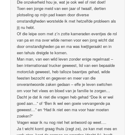
Die onzekerheid hou je, wat je ook wel of niet doet!
Toen een jonge meid van een jaar of twaalf, dertien
plotseling op mijn pad kwam door diverse
omstandigheden worstelde ik met hetzelfde probleem als
jij nu hebt.
Of die leipe oom met z’n zotte kameraden eventjes de rol
van pa en ma over wilde nemen voor een jong wicht dat
door omstandigheden pa en ma was kwijtgeraakt en in
een tehuis dreigde te komen.
Man man, van een wild leven zonder enige regelmaat –
ben internationaal trucker geweest, lid van een bepaalde
motorclub geweest, heb talloze baantjes gehad, wilde
feesten bezocht en gegeven en meer van die
onverantwoorde zaken gedaan – effe je leven switchen
om voor het vlees en bloed van je familie te zorgen…
Dacht je dat ik niet die vragen heb gehad “Doe ik er wel
goed aan…” of “Ben ik wel een goeie vervangende pa
geweest…” en “Had ik niet een ma voor haar moeten
zoeken?”
Vragen waar ik nu nog niet het antwoord op weet….
Ja t wicht komt graag thuis (zegt ze), ze kan met mes en
vork eten, kent de normen en waarden (dacht ik), heeft