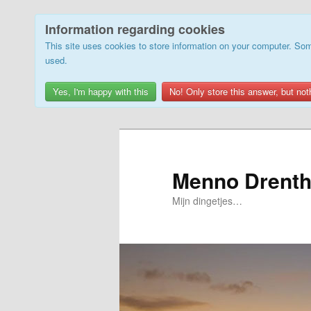
Information regarding cookies
This site uses cookies to store information on your computer. Som
used.
Yes, I'm happy with this
No! Only store this answer, but not
Skip
to
primary
Menno Drenth
content
Mijn dingetjes…