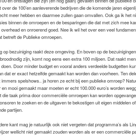
100’en ontslagen die zijn (en nog gaan) gevallen binnen de publieke
t over de 100’en aanleverende bedrijven die de komende jaren eigenli
echt meer hebben en daarmee zullen gaan omvallen. Ook ga ik het n
usies binnen de omroepen en de besparingen die dat met zich mee ka
t overhead en onroerend goed. Nee ik wil het over een veel fundamen
t betreft de Publieke omroepen.
g op bezuiniging raakt deze omgeving. En boven op de bezuinigingen
broodnodig zijn, komt nog eens een extra 100 miljoen. Dat raakt men
doen. Door minder budget en vooral anders verdeelde budgetten kun 
an dat er exact hetzelfde gemaakt kan worden dan voorheen. Ten dele
t immers spelshows.. ja horen ze echt bij een publieke omroep? Natuu
ger en mooi gemaakt maar moeten er echt 100.000 euro’s worden we
at die taak prima door commerciële omroepen kan worden opgevangen.
ponsoren te zoeken en de uitgaven te bekostigen uit eigen middelen of
de partijen.
ere kant mag je natuurlijk ook niet vergeten dat programma’s als Lin
jzer wellicht niet gemaakt zouden worden als er een commerciële par