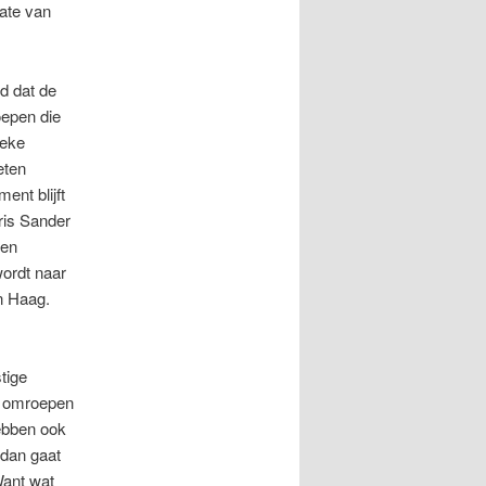
mate van
nd dat de
oepen die
ieke
eten
ent blijft
aris Sander
pen
ordt naar
n Haag.
tige
e omroepen
ebben ook
 dan gaat
Want wat