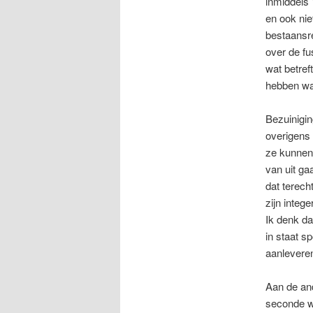
inmiddels 
en ook nie
bestaansr
over de f
wat betref
hebben wa
Bezuinigin
overigens 
ze kunnen 
van uit ga
dat terech
zijn inte
Ik denk d
in staat s
aanleveren
Aan de and
seconde wi