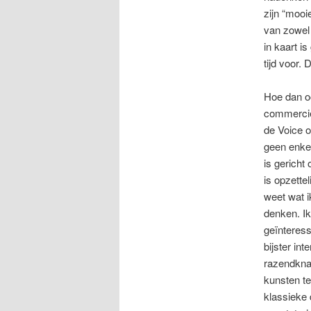
zijn “moo
van zowel 
in kaart i
tijd voor.
Hoe dan oo
commercië
de Voice o
geen enkel
is gericht
is opzette
weet wat i
denken. Ik
geïnteress
bijster in
razendkna
kunsten te
klassieke 