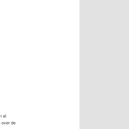
n al
n over de