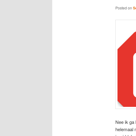
Posted on
S
Nee ik ga 
helemaal n