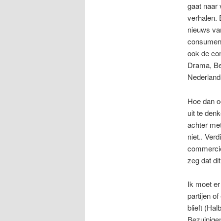
gaat naar 
verhalen. 
nieuws van
consument
ook de co
Drama, Be
Nederland
Hoe dan oo
uit te den
achter met
niet.. Ver
commerciël
zeg dat di
Ik moet er
partijen 
blieft (Hal
Bezuinigen