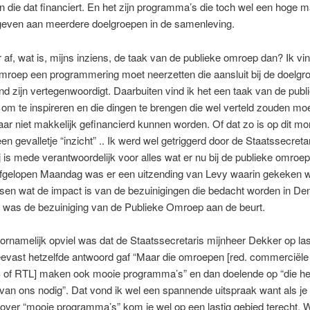
n die dat financiert. En het zijn programma’s die toch wel een hoge 
even aan meerdere doelgroepen in de samenleving.
 af, wat is, mijns inziens, de taak van de publieke omroep dan? Ik vi
mroep een programmering moet neerzetten die aansluit bij de doelgr
nd zijn vertegenwoordigt. Daarbuiten vind ik het een taak van de publ
m te inspireren en die dingen te brengen die wel verteld zouden mo
r niet makkelijk gefinancierd kunnen worden. Of dat zo is op dit mom
 een gevalletje “inzicht” .. Ik werd wel getriggerd door de Staatssecret
j is mede verantwoordelijk voor alles wat er nu bij de publieke omroe
Afgelopen Maandag was er een uitzending van Levy waarin gekeken w
sen wat de impact is van de bezuinigingen die bedacht worden in De
 was de bezuiniging van de Publieke Omroep aan de beurt.
ornamelijk opviel was dat de Staatssecretaris mijnheer Dekker op las
eevast hetzelfde antwoord gaf “Maar die omroepen [red. commerciël
 of RTL] maken ook mooie programma’s” en dan doelende op “die h
van ons nodig”. Dat vond ik wel een spannende uitspraak want als je
over “mooie programma’s” kom je wel op een lastig gebied terecht. 