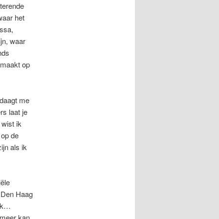
sterende
waar het
assa,
jn, waar
nds
emaakt op
 daagt me
s laat je
wist ik
 op de
jn als ik
ële
t Den Haag
 ok…
t meer kan