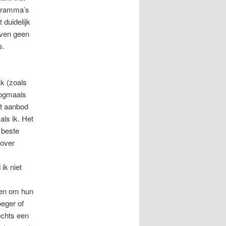
ogramma’s
 duidelijk
even geen
s.
k (zoals
Nogmaals
et aanbod
als ik. Het
t beste
 over
ik niet
ben om hun
oeger of
echts een