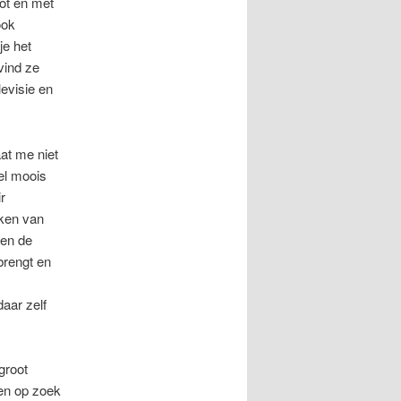
ot en met
ook
e het
vind ze
evisie en
at me niet
eel moois
r
uken van
 en de
brengt en
aar zelf
groot
een op zoek