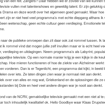
ng van een feit. Zangers? Daar hebben we er zoveel van we kunnen t
levisie vullen met talentenshows en geweldig talent. Er zijn gelukkig 
s Drama en deze wordt over het algemeen goed gemaakt. Maar hoe j
ert zijn er niet heel veel programma’s met echte diepgang althans ik 
 Geen wetenschap, geen echte cultuur geen verdieping. Emotionele tel
me.
n naar de publieke omroepen dan zit daar ook zat rommel tussen. Ik la
at ik rommel vind dat mogen jullie zelf invullen maar er is echt heel v
r, verdieping en uitdagingen. Neem programma’s als Labyrint, populai
pelijke televisie. Op een normale manier krijg je een kijkje in de ke
chap. Hoe mieren functioneren of hoe de ziekte van Alzheimer werkt
n vorderen. Dan is er Tegenlicht, een programma dat kijkt, in beeld 
rdelen over iets. Ze laten dingen zien waar je normaal niet aan denkt.
ek over van alles en nog wat, Griekenland en de oplossingen die ze d
sstanden bij Dole en heel veel andere dingen war je nooit aan denkt.
ond van de NCRV, gemakkelijke televisie gemaakt met een niet al te 
r toch inhoudelijk kwalitatief ok. Hello Goodbye waar Klaas Drupst