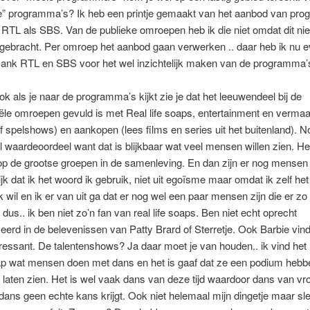
ie” programma’s? Ik heb een printje gemaakt van het aanbod van pr
RTL als SBS. Van de publieke omroepen heb ik die niet omdat dit niet
s gebracht. Per omroep het aanbod gaan verwerken .. daar heb ik nu 
 Dank RTL en SBS voor het wel inzichtelijk maken van de programma’
k als je naar de programma’s kijkt zie je dat het leeuwendeel bij de
le omroepen gevuld is met Real life soaps, entertainment en vermaa
f spelshows) en aankopen (lees films en series uit het buitenland). 
 waardeoordeel want dat is blijkbaar wat veel mensen willen zien. H
 op de grootse groepen in de samenleving. En dan zijn er nog mensen 
lijk dat ik het woord ik gebruik, niet uit egoïsme maar omdat ik zelf he
k wil en ik er van uit ga dat er nog wel een paar mensen zijn die er zo
 dus.. ik ben niet zo’n fan van real life soaps. Ben niet echt oprecht
eerd in de belevenissen van Patty Brard of Sterretje. Ook Barbie vind 
teressant. De talentenshows? Ja daar moet je van houden.. ik vind het
p wat mensen doen met dans en het is gaaf dat ze een podium heb
 laten zien. Het is wel vaak dans van deze tijd waardoor dans van vr
dans geen echte kans krijgt. Ook niet helemaal mijn dingetje maar sl