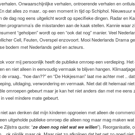
verhalen. Onwaarschijnlijke verhalen, ontroerende verhalen en ontlui
En dat alles zo maar.. op een moment in tijd op Schiphol. Nieuwsuur 
 de dag nog eens uitgelicht wordt op specifieke dingen. Radar en K
en programma’s die misstanden aan de kaak stellen. Kannie waar zi
nsument “geholpen” wordt op een “ook dat nog” manier. Veel Nederla
llicher Cell, Feuten, Overspel enzovoort. Mooi Nederlands Drama g
se bodem met Nederlands geld en acteurs.
k voor mij persoonlijk heeft de publieke omroep een verdieping. Het
ken en niet alleen in eenvoudig vermaak te blijven hangen. Klimaatjager
 de vraag.. “hoe dan??” en “De Hokjesman” laat me achter met .. dat 
dieping, uitdaging, verwondering en vermaak. Niet dat dit helemaal niet
e omroepen gebeurt maar je kan het niet anders dan met me eens zi
t in veel mindere mate gebeurt.
 niet aan denken dat mijn kinderen opgroeien met alleen de commerci
of een uitgeholde publieke omroep die alleen nog maar mag maken wa
be Zijlstra quote: “
ze doen nog niet wat we willen
”). Reorganisatie,
 .. ok pijnlijk maar ok. Maar niet zo afknijpen dat het net zo goed nie