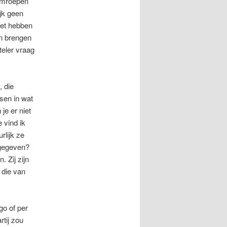
 omroepen
jk geen
iet hebben
n brengen
teler vraag
, die
sen in wat
je er niet
 vind ik
rlijk ze
ggegeven?
 Zij zijn
 die van
go of per
tij zou