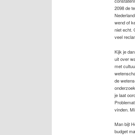
constateri
2098 de te
Nederland
wend of ke
niet echt.
veel recla
Kijk je da
uit over w
met cultuu
wetenschap
de wetens
onderzoeke
je laat oo
Problemati
vinden. Mi
Man bijt H
budget maa