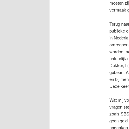
moeten zij
vermaak g
Terug naar
publieke o
in Nederla
omroepen o
worden maa
natuurlijk
Dekker, hi
gebeurt. 
en bij men
Deze keer
Wat mij vo
vragen st
zoals SBS
geen geld 
nadenken 