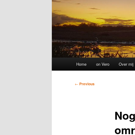
Main
Home
on Vero
Over mij
menu
Post
←
Previous
navigation
Nog
omr