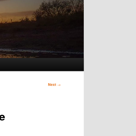
Next
→
e