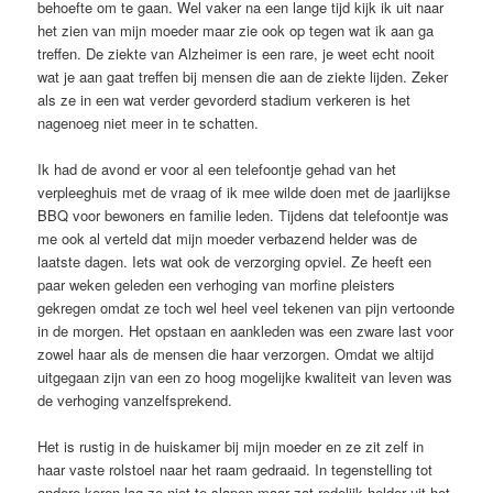
behoefte om te gaan. Wel vaker na een lange tijd kijk ik uit naar
het zien van mijn moeder maar zie ook op tegen wat ik aan ga
treffen. De ziekte van Alzheimer is een rare, je weet echt nooit
wat je aan gaat treffen bij mensen die aan de ziekte lijden. Zeker
als ze in een wat verder gevorderd stadium verkeren is het
nagenoeg niet meer in te schatten.
Ik had de avond er voor al een telefoontje gehad van het
verpleeghuis met de vraag of ik mee wilde doen met de jaarlijkse
BBQ voor bewoners en familie leden. Tijdens dat telefoontje was
me ook al verteld dat mijn moeder verbazend helder was de
laatste dagen. Iets wat ook de verzorging opviel. Ze heeft een
paar weken geleden een verhoging van morfine pleisters
gekregen omdat ze toch wel heel veel tekenen van pijn vertoonde
in de morgen. Het opstaan en aankleden was een zware last voor
zowel haar als de mensen die haar verzorgen. Omdat we altijd
uitgegaan zijn van een zo hoog mogelijke kwaliteit van leven was
de verhoging vanzelfsprekend.
Het is rustig in de huiskamer bij mijn moeder en ze zit zelf in
haar vaste rolstoel naar het raam gedraaid. In tegenstelling tot
andere keren lag ze niet te slapen maar zat redelijk helder uit het