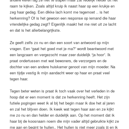
raam te kijken. Zoals altijd kruip ik naast haar op een krukje en
zeg haar gedag. Een dikke lach komt me tegemoet .. is het
herkenning? Of is het gewoon een response op iemand die haar
vriendelijke gedag zegt? Eigenlijk maakt het me niet uit ze lacht
en dat is het allerbelangrijkste.
Ze geeft zelfs zo nu en dan een soort van antwoord op mijn
vragen. Een “gaat het goed met je ma?” wordt beantwoord met
een langzaam en vergezocht maar zeer duidelijk “ja hoor”. Ik
praat ondertussen met wat bewoners, de verzorgers en de
dochter van een andere huiskamer genoot van mijn moeder. Na
een tijdje vestig ik mijn aandacht weer op haar en praat veel
tegen haar.
Tegen beter weten is praat ik toch vaak over het verleden in de
hoop dat er een moment is dat ze herkenning heeft. Het zijn
futiele pogingen weet ik al bij het begin maar ik doe het al jaren
en zal het blijven doen. Ik kwek wat tegen haar aan en ze kijkt
me zo nu en dan helder en duidelijk aan. Op het moment dat ik
haar bij de koosnaam noem die mijn vader altijd gebruikte kijkt ze
me aan en begint te huilen.. Het huilen is niet meer zoals jij en ik