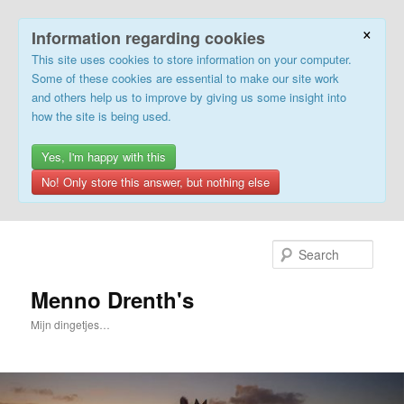
×
Information regarding cookies
This site uses cookies to store information on your computer.
Some of these cookies are essential to make our site work
and others help us to improve by giving us some insight into
how the site is being used.
Yes, I'm happy with this
No! Only store this answer, but nothing else
Skip
to
Sear
primary
content
Menno Drenth's
Mijn dingetjes…