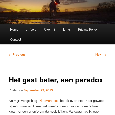
Main
Home
on Vero
Over mij
Links
Privacy Policy
menu
Contact
Post
←
Previous
Next
→
navigation
Het gaat beter, een paradox
Posted on
September 22, 2013
Na mijn vorige blog “
Nu even niet
” ben ik even niet meer geweest
bij mijn moeder. Even niet meer kunnen gaan en toen ik kon
kwam er een griepje om de hoek kijken. Vandaag had ik weer