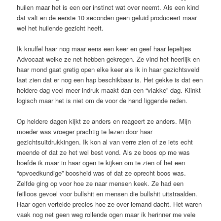
huilen maar het is een oer instinct wat over neemt. Als een kind
dat valt en de eerste 10 seconden geen geluid produceert maar
wel het huilende gezicht heeft.
Ik knuffel haar nog maar eens een keer en geef haar lepeltjes
Advocaat welke ze net hebben gekregen. Ze vind het heerlijk en
haar mond gaat gretig open elke keer als ik in haar gezichtsveld
laat zien dat er nog een hap beschikbaar is. Het gekke is dat een
heldere dag veel meer indruk maakt dan een “vlakke” dag. Klinkt
logisch maar het is niet om de voor de hand liggende reden.
Op heldere dagen kijkt ze anders en reageert ze anders. Mijn
moeder was vroeger prachtig te lezen door haar
gezichtsuitdrukkingen. Ik kon al van verre zien of ze iets echt
meende of dat ze het wel best vond. Als ze boos op me was
hoefde ik maar in haar ogen te kijken om te zien of het een
“opvoedkundige” boosheid was of dat ze oprecht boos was.
Zelfde ging op voor hoe ze naar mensen keek. Ze had een
feilloos gevoel voor bullshit en mensen die bullshit uitstraalden.
Haar ogen vertelde precies hoe ze over iemand dacht. Het waren
vaak nog net geen weg rollende ogen maar ik herinner me vele