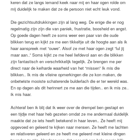
keren dat ze langs iemand keek naar mij en haar ogen rolde om
mij duidelijk te maken dat ze de persoon niet echt leuk vond.
Die gezichtsuitdrukkingen zijn al lang weg. De enige die er nog
regelmatig zijn zijn die van paniek, frustratie, boosheid en angst.
Op goede dagen heeft ze soms weer een paar van die oude
blikken terug en kijkt ze me een tikkeltje uit de hoogte aan als ik
haar aanspreek met “ouwe”. Alsof ze met haar ogen zegt “lul jij
maar aan..” Soms kijkt ze me heel liefdevol aan en die blikken
zijn fantastisch en verschrikkelijk tegelijk. Ze brengen me per
direct naar de keiharde waarheid van het “missen” Ik mis die
blikken.. Ik mis de vileine opmerkingen die ze kon maken, de
onbetwiste mooiste schaterende bulderlach die er ter wereld was.
En op dagen als dit herinnert ze me aan die tijden.. en ik mis ze..
ik mis haar.
Achteraf ben ik blij dat ik weer over de drempel ben gestapt en
een tijdje met haar heb gezeten omdat ze me andermaal duidelijk
maakte dat ze iets heeft betekend in haar leven.. Ze heeft mij
opgevoed en geleerd te kijken naar mensen. Ze heeft me lachten
en relativeren geleerd en ze heeft me geleerd met kleine dingen