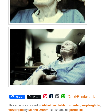
Pinterest
Tumblr
WordPress
WhatsApp
Deel/Bookmark
Share
Post
This entry was posted in
Alzheimer
,
baklap
,
moeder
,
verpleeghuis
,
verzorging
by
Menno Drenth
. Bookmark the
permalink
.