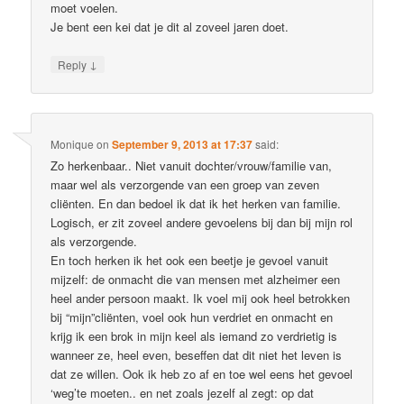
moet voelen.
Je bent een kei dat je dit al zoveel jaren doet.
↓
Reply
Monique
on
September 9, 2013 at 17:37
said:
Zo herkenbaar.. Niet vanuit dochter/vrouw/familie van,
maar wel als verzorgende van een groep van zeven
cliënten. En dan bedoel ik dat ik het herken van familie.
Logisch, er zit zoveel andere gevoelens bij dan bij mijn rol
als verzorgende.
En toch herken ik het ook een beetje je gevoel vanuit
mijzelf: de onmacht die van mensen met alzheimer een
heel ander persoon maakt. Ik voel mij ook heel betrokken
bij “mijn”cliënten, voel ook hun verdriet en onmacht en
krijg ik een brok in mijn keel als iemand zo verdrietig is
wanneer ze, heel even, beseffen dat dit niet het leven is
dat ze willen. Ook ik heb zo af en toe wel eens het gevoel
‘weg’te moeten.. en net zoals jezelf al zegt: op dat