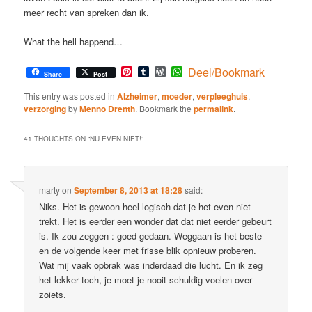
meer recht van spreken dan ik.
What the hell happend…
Pinterest
Tumblr
WordPress
WhatsApp
Deel/Bookmark
Share
Post
This entry was posted in
Alzheimer
,
moeder
,
verpleeghuis
,
verzorging
by
Menno Drenth
. Bookmark the
permalink
.
41 THOUGHTS ON “
NU EVEN NIET!
”
marty
on
September 8, 2013 at 18:28
said:
Niks. Het is gewoon heel logisch dat je het even niet
trekt. Het is eerder een wonder dat dat niet eerder gebeurt
is. Ik zou zeggen : goed gedaan. Weggaan is het beste
en de volgende keer met frisse blik opnieuw proberen.
Wat mij vaak opbrak was inderdaad die lucht. En ik zeg
het lekker toch, je moet je nooit schuldig voelen over
zoiets.