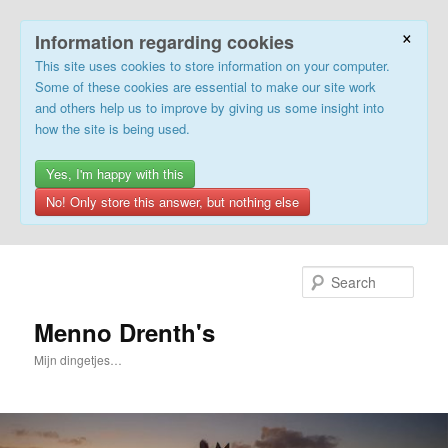
×
Information regarding cookies
This site uses cookies to store information on your computer.
Some of these cookies are essential to make our site work
and others help us to improve by giving us some insight into
how the site is being used.
Yes, I'm happy with this
No! Only store this answer, but nothing else
Skip
to
Sear
primary
content
Menno Drenth's
Mijn dingetjes…