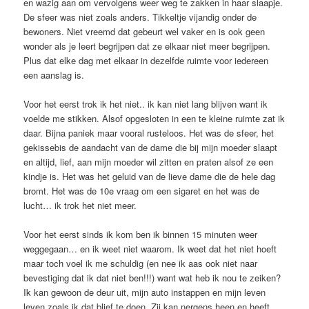
en wazig aan om vervolgens weer weg te zakken in haar slaapje.
De sfeer was niet zoals anders. Tikkeltje vijandig onder de
bewoners. Niet vreemd dat gebeurt wel vaker en is ook geen
wonder als je leert begrijpen dat ze elkaar niet meer begrijpen.
Plus dat elke dag met elkaar in dezelfde ruimte voor iedereen
een aanslag is.
Voor het eerst trok ik het niet.. ik kan niet lang blijven want ik
voelde me stikken. Alsof opgesloten in een te kleine ruimte zat ik
daar. Bijna paniek maar vooral rusteloos. Het was de sfeer, het
gekissebis de aandacht van de dame die bij mijn moeder slaapt
en altijd, lief, aan mijn moeder wil zitten en praten alsof ze een
kindje is. Het was het geluid van de lieve dame die de hele dag
bromt. Het was de 10e vraag om een sigaret en het was de
lucht… ik trok het niet meer.
Voor het eerst sinds ik kom ben ik binnen 15 minuten weer
weggegaan… en ik weet niet waarom. Ik weet dat het niet hoeft
maar toch voel ik me schuldig (en nee ik aas ook niet naar
bevestiging dat ik dat niet ben!!!) want wat heb ik nou te zeiken?
Ik kan gewoon de deur uit, mijn auto instappen en mijn leven
leven zoals ik dat blief te doen. Zij kan nergens heen en heeft