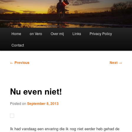
Main
Home
on Vero
Over mij
Links
Privacy Policy
menu
Contact
Post
←
Previous
Next
→
navigation
Nu even niet!
Posted on
September 8, 2013
Ik had vandaag een ervaring die ik nog niet eerder heb gehad de