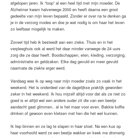
afgelopen jaren. Ik “loop” al een heel tijd met mijn moeder. De
Alzheimer kwam halverwege 2000 en heeft daarna een groot
gedeelte van mijn leven bepaald. Zonder er over na te denken ga
je in de verzorg modes en doe je wat nodig is om haar het leven
zo leefbaar mogelijk te maken.
Zoveel tijd heb ik besteedt aan een zieke. Thuis en in het
verpleeghuis ook al werd het daar minder vanwege de 24 uurs
zorg die ze daar heeft. Boodschappen, eten, kleding, verzorging,
administratie en geldzaken. Elke dag gevuld en meer gevuld
naarmate de ziekte erger werd.
Vandaag was ik op weg naar mijn moeder zoals zo vaak in het
weekend. Het is onderdeel van de dagelijkse praktijk geworden
zeker in het weekend. Ik hou mijzelf altijd voor dat als ze niet zo
goed is er altijd wel een andere ouder zit die van een beetje
aandacht gaat glimmen.. al is het maar voor even. Bakkie koffie
drinken of gewoon even kletsen met hen die het wel kunnen.
Ik liep binnen en ze lag te slapen in haar stoel. Na een kus op
haar voorhoofd werd ze een beetje wakker en keek me dromerig