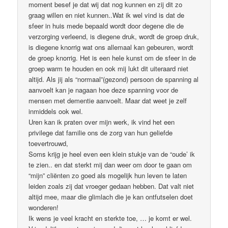
moment besef je dat wij dat nog kunnen en zij dit zo
graag willen en niet kunnen..Wat ik wel vind is dat de
sfeer in huis mede bepaald wordt door degene die de
verzorging verleend, is diegene druk, wordt de groep druk,
is diegene knorrig wat ons allemaal kan gebeuren, wordt
de groep knorrig. Het is een hele kunst om de sfeer in de
groep warm te houden en ook mij lukt dit uiteraard niet
altijd. Als jij als “normaal”(gezond) persoon de spanning al
aanvoelt kan je nagaan hoe deze spanning voor de
mensen met dementie aanvoelt. Maar dat weet je zelf
inmiddels ook wel.
Uren kan ik praten over mijn werk, ik vind het een
privilege dat familie ons de zorg van hun geliefde
toevertrouwd,
Soms krijg je heel even een klein stukje van de “oude’ ik
te zien.. en dat sterkt mij dan weer om door te gaan om
“mijn” cliënten zo goed als mogelijk hun leven te laten
leiden zoals zij dat vroeger gedaan hebben. Dat valt niet
altijd mee, maar die glimlach die je kan ontfutselen doet
wonderen!
Ik wens je veel kracht en sterkte toe, … je komt er wel.