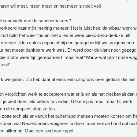
sen wil meer, meer, meer en het meer is nooit vol!
kbaar werk van de schoonmakers?
 verkeerd naar mijn mening meneer! Het is juist heel dankbaar werk w
mst ruikt het weer fris en ziet alles er weer pieko-bello-de-luxe uit!
 vroeger tijden auto’s gepoetst bij een garagebedrijf wat volgens een
r het meest dankbare werk was. Er werd door de klant nooit gezegd
 die motor weer fijn gerepareerd” maar wel “Wauw wat glimt onze wa
ooi!”
k weigeren…tja heb daar al eens een uitspraak over gedaan die niet
 verplichten werk te accepteren wat er is en als het niet bevalt dan
r je best doen iets beters te vinden. Uitkering is mooi maar bij werk
en die compleet stop zetten.
 zotte toch als er vanuit het buitenland mensen moeten komen om h
e doen wat Nederlanders weigeren te doen maar wel de hand ophou
en uitkering. Gaat een land aan kapot!