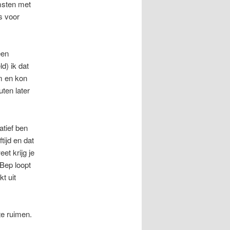
omsten met
s voor
een
d) ik dat
m en kon
ten later
atief ben
tijd en dat
et krijg je
 Bep loopt
t uit
te ruimen.