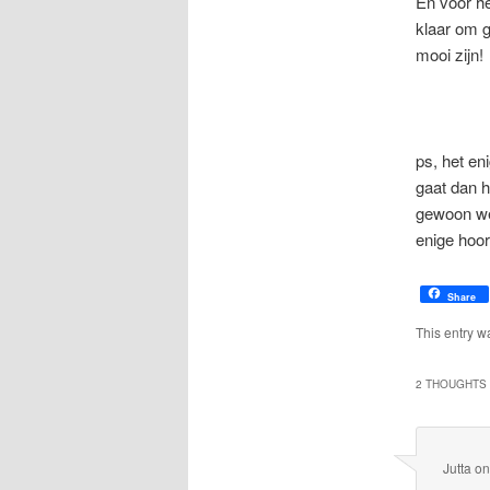
En voor he
klaar om 
mooi zijn!
ps, het en
gaat dan 
gewoon wee
enige hoor!
Share
This entry w
2 THOUGHTS 
Jutta
o