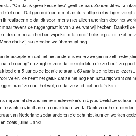
rend… “Omdat ik geen keuze heb” geeft ze aan. Zonder dit extra in
d niet door. Dat gecombineerd met achterstallige belastingen voegt z
n ik realiseer me dat dit soort mens niet alleen anoniem door het we
t maar tevens de ruggengraat is van alles wat wij hebben. Dankzij de
ere deze mensen hebben wij inkomsten door belasting en omzetten 
 Mede dankzij hun draaien we überhaupt nog
van te accepteren dat het niet anders is en te zwelgen in zelfmedelijde
 naar de nering” en zorgt er voor dat de middelen die ze heeft zo goed
 uit bed om 5 uur op de locatie te staan.
60 jaar
is ze he beste lezers.. 
or velen. Ze heeft het geluk dat ze het nog kan natuurlijk want dat he
zeggen maar ze doet het wel, omdat ze vind niet anders kan…
s mij aan al die anonieme medewerkers in bijvoorbeeld de schoon
r jullie vaak onzichtbare en ondankbare werk! Dank voor het onderdeel
graat van Nederland zodat anderen die echt niet kunnen werken ged
n zoals jullie! Dank!