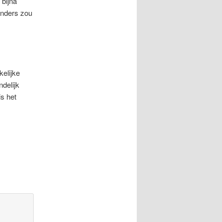
 bijna
anders zou
kelijke
ndelijk
s het