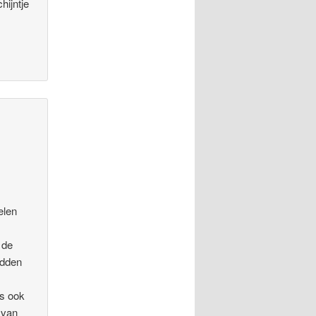
hijntje
elen
 de
adden
is ook
 van