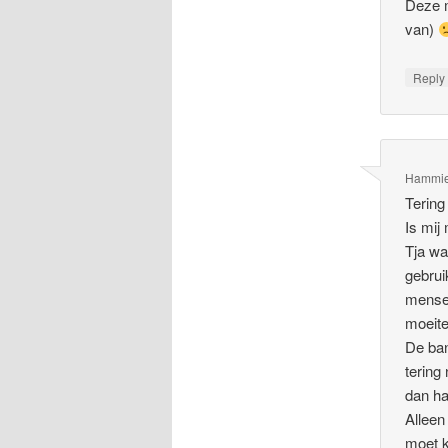
Deze m
van)
Repl
Hammi
Tering
Is mij
Tja wa
gebrui
mensen
moeite
De ban
tering
dan ha
Alleen
moet k