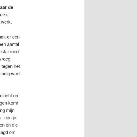
naar de
 elke
 werk.
aak er een
een aantal
estal rond
 vroeg
 tegen het
Handig want
ezicht en
egen komt.
ng mijn
. nou ja
en en die
raagd om