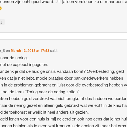
ensen zijn echt goud waard…!!! (alleen verdienen ze er maar een sc
↓
y
e_S
on
March 13, 2013 at 17:53
said:
 naar de nering…
 met de paplepel ingegoten.
ar denk je dat de huidige crisis vandaan komt? Overbesteding, geld
ken dat je niet hebt, mooie praatjes door bankmedewerkers hebben
 in de problemen gebracht en juist door die overbesteding hebben v
 met de term “Tering naar de nering zetten”.
ken hebben geld verstrekt wat niet terugkomt dus hadden we eerder
 naar de nering gezet en alleen geld gebruikt wat we echt in de knip h
d de toekomst er wellicht heel anders uit gezien.
 geld lenen voor een huis is mij geleerd en ook nog eens dat je het hu
unnen betalen als je even wat krapper in de centen zit maar het gros