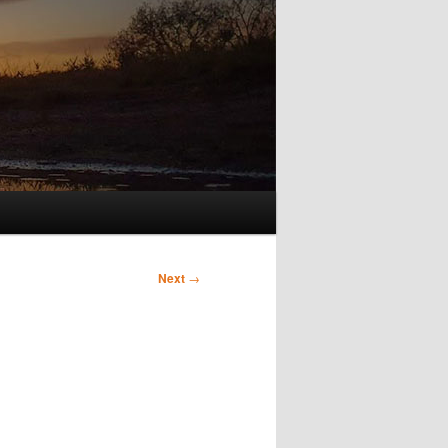
Next
→