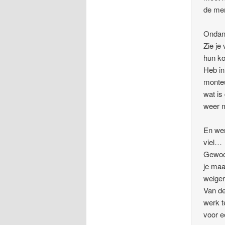
de men
Ondan
Zie je
hun ko
Heb in
monteu
wat is
weer m
En wer
viel…
Gewoon
je maa
weiger
Van de
werk t
voor e