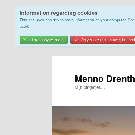
Information regarding cookies
This site uses cookies to store information on your computer. Som
used.
Yes, I'm happy with this
No! Only store this answer, but not
Skip
to
primary
Menno Drenth
content
Mijn dingetjes…