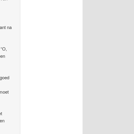
ant na
 “O,
gen
 goed
 moet
et
den