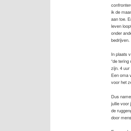
confronte
ik de maan
aan toe. E
leven loop
onder and
bedrijven.
In plaats 
“de tering
zijn. 4 uur
Een oma vo
voor het 
Dus namen
jullie voo
de ruggen
door mense