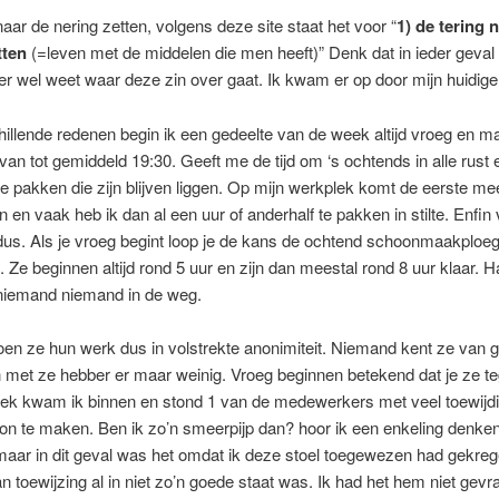
naar de nering zetten, volgens deze site staat het voor “
1)
de tering 
tten
(=leven met de middelen die men heeft)” Denk dat in ieder geval
 wel weet waar deze zin over gaat. Ik kwam er op door mijn huidige
llende redenen begin ik een gedeelte van de week altijd vroeg en m
van tot gemiddeld 19:30. Geeft me de tijd om ‘s ochtends in alle rust 
e pakken die zijn blijven liggen. Op mijn werkplek komt de eerste me
n en vaak heb ik dan al een uur of anderhalf te pakken in stilte. Enfin
us. Als je vroeg begint loop je de kans de ochtend schoonmaakploeg
pen. Ze beginnen altijd rond 5 uur en zijn dan meestal rond 8 uur klaar. 
 niemand niemand in de weg.
en ze hun werk dus in volstrekte anonimiteit. Niemand kent ze van g
 met ze hebber er maar weinig. Vroeg beginnen betekend dat je ze t
ek kwam ik binnen en stond 1 van de medewerkers met veel toewijdi
on te maken. Ben ik zo’n smeerpijp dan? hoor ik een enkeling denken.
aar in dit geval was het omdat ik deze stoel toegewezen had gekreg
van toewijzing al in niet zo’n goede staat was. Ik had het hem niet gev