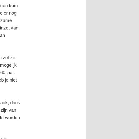
komen kom
e er nog
rkzame
 inzet van
van
n zet ze
 mogelijk
60 jaar.
b je niet
maak, dank
 zijn van
ekt worden