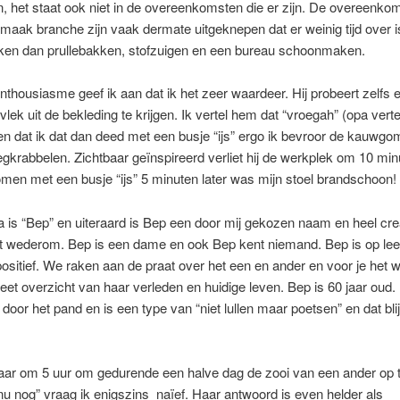
n, het staat ook niet in de overeenkomsten die er zijn. De overeenk
aak branche zijn vaak dermate uitgeknepen dat er weinig tijd over i
ken dan prullebakken, stofzuigen en een bureau schoonmaken.
nthousiasme geef ik aan dat ik het zeer waardeer. Hij probeert zelfs 
ek uit de bekleding te krijgen. Ik vertel hem dat “vroegah” (opa vertel
n dat ik dat dan deed met een busje “ijs” ergo ik bevroor de kauwgo
gkrabbelen. Zichtbaar geïnspireerd verliet hij de werkplek om 10 minu
omen met een busje “ijs” 5 minuten later was mijn stoel brandschoon!
ga is “Bep” en uiteraard is Bep een door mij gekozen naam en heel cre
ijkt wederom. Bep is een dame en ook Bep kent niemand. Bep is op leef
positief. We raken aan de praat over het een en ander en voor je het we
et overzicht van haar verleden en huidige leven. Bep is 60 jaar oud.
 door het pand en is een type van “niet lullen maar poetsen” en dat blijk
aar om 5 uur om gedurende een halve dag de zooi van een ander op 
 nog” vraag ik enigszins naïef. Haar antwoord is even helder als