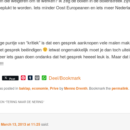
n die weigeren om te werken? Ik zeg de bollen in de bollenstreek zijn
geplukt te worden. Iets minder Oost Europeanen en iets meer Nederl
ige puntje van “kritiek” is dat een gesprek aanknopen vele malen mak
het gesprek beëindigen
ietwat ongemakkelijk moet je dan toch uitei
r iets gaan doen ondanks dat het gesprek heeeel leuk is. Maar dat i
!!
Pinterest
Tumblr
WordPress
WhatsApp
Deel/Bookmark
Post
as posted in
baklap
,
economie
,
Prive
by
Menno Drenth
. Bookmark the
permalink
.
ON “
TERING NAAR DE NERING
”
n
March 13, 2013 at 11:25
said: