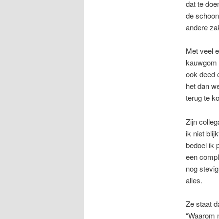
dat te doe
de schoonm
andere za
Met veel e
kauwgom vl
ook deed e
het dan we
terug te k
Zijn colle
ik niet bl
bedoel ik 
een comple
nog stevig
alles.
Ze staat d
“Waarom nu