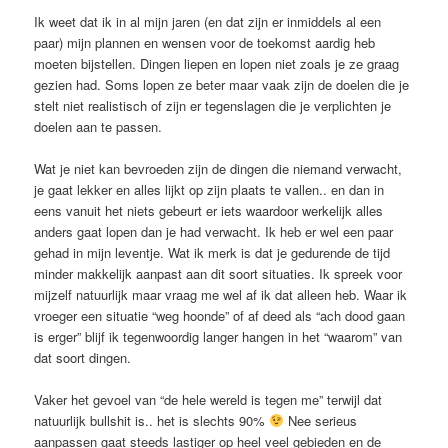
Ik weet dat ik in al mijn jaren (en dat zijn er inmiddels al een
paar) mijn plannen en wensen voor de toekomst aardig heb
moeten bijstellen. Dingen liepen en lopen niet zoals je ze graag
gezien had. Soms lopen ze beter maar vaak zijn de doelen die je
stelt niet realistisch of zijn er tegenslagen die je verplichten je
doelen aan te passen.
Wat je niet kan bevroeden zijn de dingen die niemand verwacht,
je gaat lekker en alles lijkt op zijn plaats te vallen.. en dan in
eens vanuit het niets gebeurt er iets waardoor werkelijk alles
anders gaat lopen dan je had verwacht. Ik heb er wel een paar
gehad in mijn leventje. Wat ik merk is dat je gedurende de tijd
minder makkelijk aanpast aan dit soort situaties. Ik spreek voor
mijzelf natuurlijk maar vraag me wel af ik dat alleen heb. Waar ik
vroeger een situatie “weg hoonde” of af deed als “ach dood gaan
is erger” blijf ik tegenwoordig langer hangen in het “waarom” van
dat soort dingen.
Vaker het gevoel van “de hele wereld is tegen me” terwijl dat
natuurlijk bullshit is.. het is slechts 90%
Nee serieus
aanpassen gaat steeds lastiger op heel veel gebieden en de