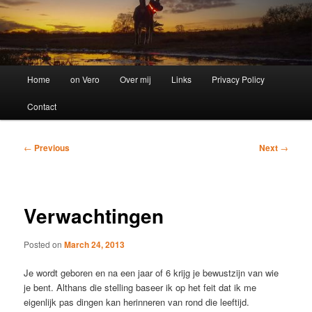
Main
Home
on Vero
Over mij
Links
Privacy Policy
menu
Contact
Post
←
Previous
Next
→
navigation
Verwachtingen
Posted on
March 24, 2013
Je wordt geboren en na een jaar of 6 krijg je bewustzijn van wie
je bent. Althans die stelling baseer ik op het feit dat ik me
eigenlijk pas dingen kan herinneren van rond die leeftijd.