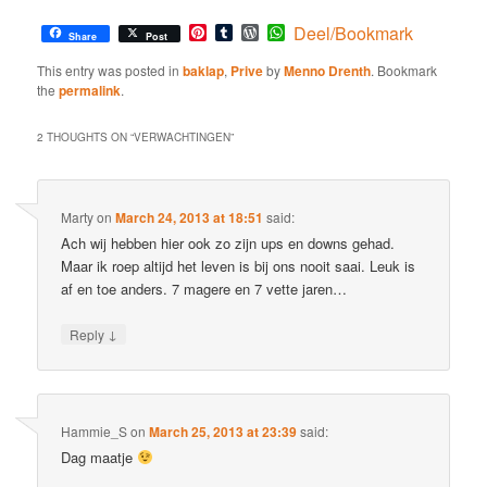
Pinterest
Tumblr
WordPress
WhatsApp
Deel/Bookmark
Share
Post
This entry was posted in
baklap
,
Prive
by
Menno Drenth
. Bookmark
the
permalink
.
2 THOUGHTS ON “
VERWACHTINGEN
”
Marty
on
March 24, 2013 at 18:51
said:
Ach wij hebben hier ook zo zijn ups en downs gehad.
Maar ik roep altijd het leven is bij ons nooit saai. Leuk is
af en toe anders. 7 magere en 7 vette jaren…
↓
Reply
Hammie_S
on
March 25, 2013 at 23:39
said:
Dag maatje