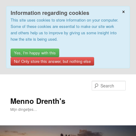
×
Information regarding cookies
This site uses cookies to store information on your computer.
Some of these cookies are essential to make our site work
and others help us to improve by giving us some insight into
how the site is being used.
Yes, I'm happy with this
No! Only store this answer, but nothing else
Skip
to
Sear
primary
content
Menno Drenth's
Mijn dingetjes…