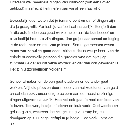
Uiteraard wel meerdere dingen van daarvoor (ooit eens over
geblogd) maar echt herinneren pas vanaf een jaar of 6.
Bewustzijn dus, weten dat je iemand bent en dat er dingen zijn
die je graag wilt. Per leeftijd varieert dat natuurlijk. Ben je 6 dan
is die auto in de speelgoed winkel helemaal “da bombbbbb” en
elke leeftijd heeft zo zijn dingen. Dan ga je naar school en beging
je de tocht naar de rest van je leven. Sommige mensen weten
exact wat ze willen gaan doen. Althans dat is wat je hoort van de
enkele succesvolle persoon die “precies wist dat hij/zij op
zijn/haar 6e dat en dat wilde worden” en dat dan ook geworden is.
Het zijn uitzonderingen volgens mij.
School afmaken en de een gaat studeren en de ander gaat
werken. Vrijheid proeven door middel van het verdienen van geld
en dat dan ook zonder enig probleem aan de meest onzinnige
dingen uitgeven natuurlijk! Hoe het ook gaat je hebt een idee van
je leven. Trouwen, huisje, kinderen en leuk werk. Oud worden en
gelukkig zijn, whatever the hell gelukkig zijn may be, en
doodgaan op 100 jarige leeftijd in je bedje. Hoe vaak komt dat
uit..