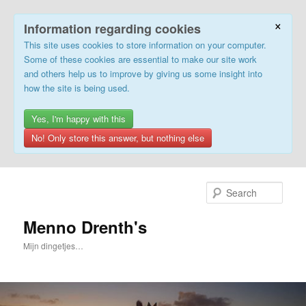
×
Information regarding cookies
This site uses cookies to store information on your computer.
Some of these cookies are essential to make our site work
and others help us to improve by giving us some insight into
how the site is being used.
Yes, I'm happy with this
No! Only store this answer, but nothing else
Skip
to
Sear
primary
content
Menno Drenth's
Mijn dingetjes…