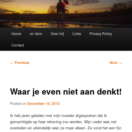
Main
Home
on Vero
Over mij
Links
Privacy Policy
menu
Contact
Post
←
Previous
Next
→
navigation
Waar je even niet aan denkt!
Posted on
December 14, 2013
Ik heb jaren geleden met mijn moeder afgesproken dat ik
gemachtigde op haar rekening zou worden. Mijn vader was net
overleden en uiteindelijk was ze maar alleen. Ze vond het een fijn