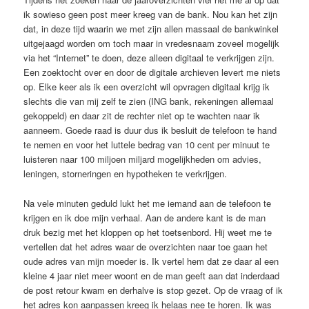
ik sowieso geen post meer kreeg van de bank. Nou kan het zijn
dat, in deze tijd waarin we met zijn allen massaal de bankwinkel
uitgejaagd worden om toch maar in vredesnaam zoveel mogelijk
via het “Internet” te doen, deze alleen digitaal te verkrijgen zijn.
Een zoektocht over en door de digitale archieven levert me niets
op. Elke keer als ik een overzicht wil opvragen digitaal krijg ik
slechts die van mij zelf te zien (ING bank, rekeningen allemaal
gekoppeld) en daar zit de rechter niet op te wachten naar ik
aanneem. Goede raad is duur dus ik besluit de telefoon te hand
te nemen en voor het luttele bedrag van 10 cent per minuut te
luisteren naar 100 miljoen miljard mogelijkheden om advies,
leningen, storneringen en hypotheken te verkrijgen.
Na vele minuten geduld lukt het me iemand aan de telefoon te
krijgen en ik doe mijn verhaal. Aan de andere kant is de man
druk bezig met het kloppen op het toetsenbord. Hij weet me te
vertellen dat het adres waar de overzichten naar toe gaan het
oude adres van mijn moeder is. Ik vertel hem dat ze daar al een
kleine 4 jaar niet meer woont en de man geeft aan dat inderdaad
de post retour kwam en derhalve is stop gezet. Op de vraag of ik
het adres kon aanpassen kreeg ik helaas nee te horen. Ik was