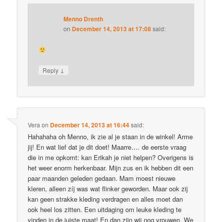
Menno Drenth
on
December 14, 2013 at 17:08
said:
↓
Reply
Vera
on
December 14, 2013 at 16:44
said:
Hahahaha oh Menno, ik zie al je staan in de winkel! Arme
jij! En wat lief dat je dit doet! Maarre…. de eerste vraag
die in me opkomt: kan Erikah je niet helpen? Overigens is
het weer enorm herkenbaar. Mijn zus en ik hebben dit een
paar maanden geleden gedaan. Mam moest nieuwe
kleren, alleen zíj was wat flinker geworden. Maar ook zij
kan geen strakke kleding verdragen en alles moet dan
ook heel los zitten. Een uitdaging om leuke kleding te
vinden in de juiste maat! En dan zijn wij nog vrouwen. We