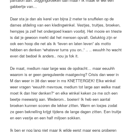
pantalon aan. Joggingbroeken dan maar? Ik maak er wel een
gabbertje van…
Daar sta je dan als kerel van bijna 2 meter te snuffelen op de
dames afdeling van een kledingwinkel. Vestjes, truitjes, broeken,
hempjes ja zelf het ondergoed kwam voorbij. Het mooie en trieste
is dat je gewoon merkt dat het mensen opvalt. Gelukkig zijn er
ook een hoop die net als ik “leven en laten leven” als motto
hebben en denken “whatever turns you on..” .. .. eeuuhh ho wacht
even dat bedoel ik anders.. nou ja fok it.
De maat, medium naar large was de opdracht… maar eeuuhh
waarom is er geen gereguleerde maatgeving? Crisis dan weer in
M dan weer in 38 dan weer in ms KNETTERGEK! Elke winkel
weer vragen “eeuuhh mevrouw, medium tot large aan welke maat
moet ik dan hier denken?” en elke winkel keken ze me och een
beetje meewarig aan. Wederom.. boeien! Ik heb een aantal
broeken kunnen scoren die lekker zitten. Warm en losjes zodat
ze geen beknelling krijgt tijdens de lange dagen zitten. Een truitje
en een vestje en een half miljoen sokken.
Ik ben er nog lang niet maar ik wilde eerst maar eens proberen