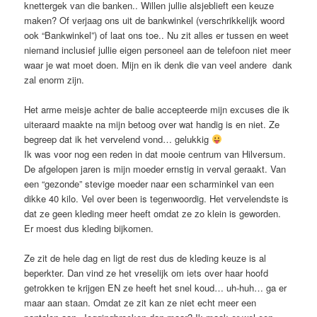
knettergek van die banken.. Willen jullie alsjeblieft een keuze
maken? Of verjaag ons uit de bankwinkel (verschrikkelijk woord
ook “Bankwinkel”) of laat ons toe.. Nu zit alles er tussen en weet
niemand inclusief jullie eigen personeel aan de telefoon niet meer
waar je wat moet doen. Mijn en ik denk die van veel andere dank
zal enorm zijn.
Het arme meisje achter de balie accepteerde mijn excuses die ik
uiteraard maakte na mijn betoog over wat handig is en niet. Ze
begreep dat ik het vervelend vond… gelukkig
Ik was voor nog een reden in dat mooie centrum van Hilversum.
De afgelopen jaren is mijn moeder ernstig in verval geraakt. Van
een “gezonde” stevige moeder naar een scharminkel van een
dikke 40 kilo. Vel over been is tegenwoordig. Het vervelendste is
dat ze geen kleding meer heeft omdat ze zo klein is geworden.
Er moest dus kleding bijkomen.
Ze zit de hele dag en ligt de rest dus de kleding keuze is al
beperkter. Dan vind ze het vreselijk om iets over haar hoofd
getrokken te krijgen EN ze heeft het snel koud… uh-huh… ga er
maar aan staan. Omdat ze zit kan ze niet echt meer een