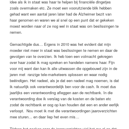
idee als ik in staat was haar te helpen bij financiële dingetjes
zoals overmaken etc. Ze moet een vooruitziende blik hebben
gehad want een aantal jaren later had de Alzheimer bezit van
haar genomen en waren we al snel op een punt dat er gekeken
moest worden naar of ze nog wel in staat was om beslissingen te
nemen.
Gemachtigde dus… Ergens in 2010 was het evident dat mijn
moeder niet meer in staat was beslissingen te nemen en daar de
gevolgen van te overzien. Ik heb toen een volmacht gekregen
over haar zodat ik mag spreken en handelen namens haar. Fijn
voor mij want dan kan ik alle uitwassen die opgebouwd zijn in de
jaren met ranzige tele-marketeers oplossen en waar nodig
beëindigen. Het nadeel, als je dat een nadeel mag noemen, is dat
ik natuurlijk ook verantwoordelijk ben voor de cash. Ik moet dus
jaarlijks een verantwoording afleggen aan de rechtbank. In die
verantwoording doe ik verslag van de kosten en de baten etc
zodat de rechtbank er oog op kan houden dat een en ander eerlijk
verloopt. Nou moet ik met die verantwoordingen jaaroverzichten
mee sturen… en daar liep het even mis…
Tijdens het zoeken naar de jaaroverzichten viel het me al op dat