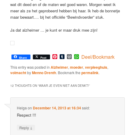
wat dit deed en of de maten wel goed waren. Morgen weet ik
meer als ze het geprobeerd hebben bij haar. Ik heb de bonnetje
maar bewaart…. bij het officiële “Bewindvoerder” stuk.
Ja dat alzheimer … je kunt er maar druk mee zijn!
Pinterest
Tumblr
WordPress
WhatsApp
Deel/Bookmark
Share
Post
This entry was posted in
Alzheimer
,
moeder
,
verpleeghuis
,
volmacht
by
Menno Drenth
. Bookmark the
permalink
.
12 THOUGHTS ON “
WAAR JE EVEN NIET AAN DENKT!
”
Helga
on
December 14, 2013 at 16:34
said:
Respect !!!
↓
Reply