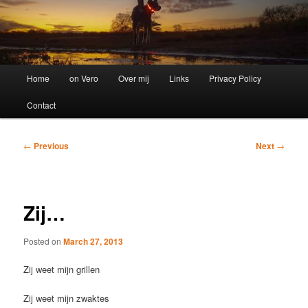
Main
Home
on Vero
Over mij
Links
Privacy Policy
menu
Contact
Post
←
Previous
Next
→
navigation
Zij…
Posted on
March 27, 2013
Zij weet mijn grillen
Zij weet mijn zwaktes