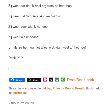
Zij weet dat dat ik heel erg trots op haar ben
Zij weet dat “ik” niets vind en “wij” wil
Zij weet voor wie ik het doe
Zij weet wie ik bedoel
En als ze het nog niet alles wist, dan weet zij het nou!
Dank je! X
Pinterest
Tumblr
WordPress
WhatsApp
Deel/Bookmark
Share
Post
This entry was posted in
baklap
,
Prive
by
Menno Drenth
. Bookmark
the
permalink
.
2 THOUGHTS ON “
ZIJ…
”