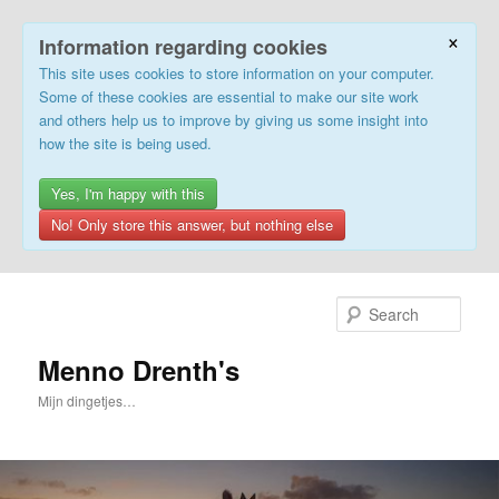
×
Information regarding cookies
This site uses cookies to store information on your computer.
Some of these cookies are essential to make our site work
and others help us to improve by giving us some insight into
how the site is being used.
Yes, I'm happy with this
No! Only store this answer, but nothing else
Skip
to
Sear
primary
content
Menno Drenth's
Mijn dingetjes…