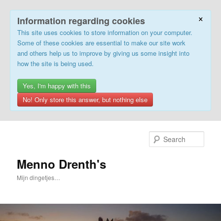
×
Information regarding cookies
This site uses cookies to store information on your computer.
Some of these cookies are essential to make our site work
and others help us to improve by giving us some insight into
how the site is being used.
Yes, I'm happy with this
No! Only store this answer, but nothing else
Skip
to
Sear
primary
content
Menno Drenth's
Mijn dingetjes…