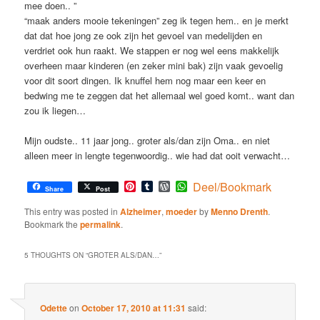
mee doen.. ”
“maak anders mooie tekeningen” zeg ik tegen hem.. en je merkt
dat dat hoe jong ze ook zijn het gevoel van medelijden en
verdriet ook hun raakt. We stappen er nog wel eens makkelijk
overheen maar kinderen (en zeker mini bak) zijn vaak gevoelig
voor dit soort dingen. Ik knuffel hem nog maar een keer en
bedwing me te zeggen dat het allemaal wel goed komt.. want dan
zou ik liegen…
Mijn oudste.. 11 jaar jong.. groter als/dan zijn Oma.. en niet
alleen meer in lengte tegenwoordig.. wie had dat ooit verwacht…
Pinterest
Tumblr
WordPress
WhatsApp
Deel/Bookmark
Share
Post
This entry was posted in
Alzheimer
,
moeder
by
Menno Drenth
.
Bookmark the
permalink
.
5 THOUGHTS ON “
GROTER ALS/DAN…
”
Odette
on
October 17, 2010 at 11:31
said: