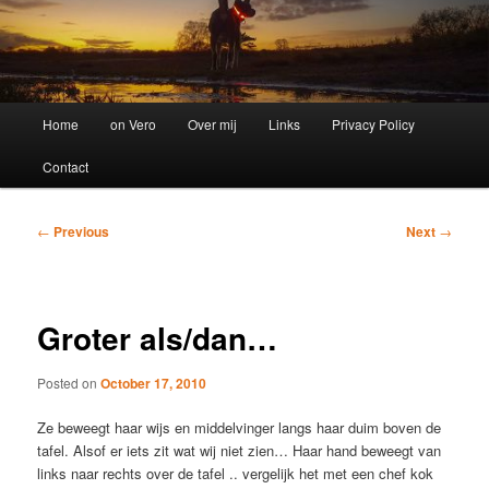
Main
Home
on Vero
Over mij
Links
Privacy Policy
menu
Contact
Post
←
Previous
Next
→
navigation
Groter als/dan…
Posted on
October 17, 2010
Ze beweegt haar wijs en middelvinger langs haar duim boven de
tafel. Alsof er iets zit wat wij niet zien… Haar hand beweegt van
links naar rechts over de tafel .. vergelijk het met een chef kok