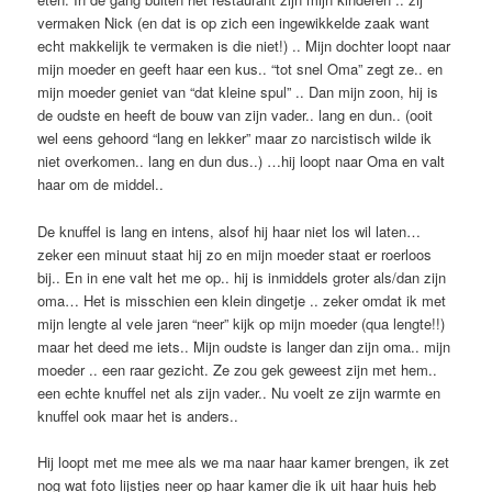
vermaken Nick (en dat is op zich een ingewikkelde zaak want
echt makkelijk te vermaken is die niet!) .. Mijn dochter loopt naar
mijn moeder en geeft haar een kus.. “tot snel Oma” zegt ze.. en
mijn moeder geniet van “dat kleine spul” .. Dan mijn zoon, hij is
de oudste en heeft de bouw van zijn vader.. lang en dun.. (ooit
wel eens gehoord “lang en lekker” maar zo narcistisch wilde ik
niet overkomen.. lang en dun dus..) …hij loopt naar Oma en valt
haar om de middel..
De knuffel is lang en intens, alsof hij haar niet los wil laten…
zeker een minuut staat hij zo en mijn moeder staat er roerloos
bij.. En in ene valt het me op.. hij is inmiddels groter als/dan zijn
oma… Het is misschien een klein dingetje .. zeker omdat ik met
mijn lengte al vele jaren “neer” kijk op mijn moeder (qua lengte!!)
maar het deed me iets.. Mijn oudste is langer dan zijn oma.. mijn
moeder .. een raar gezicht. Ze zou gek geweest zijn met hem..
een echte knuffel net als zijn vader.. Nu voelt ze zijn warmte en
knuffel ook maar het is anders..
Hij loopt met me mee als we ma naar haar kamer brengen, ik zet
nog wat foto lijstjes neer op haar kamer die ik uit haar huis heb