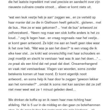
die het laatste ingrediënt met veel precisie en aandacht over zijn
nieuwste culinaire creatie strooit… alleen er komt niets uit.
“wat een leuk vestje heb je aan” zeggen we.. en ze verteld op
haar manier dat ze die in Giethoorn heeft gekocht.. gisteren.. met
de bus.. Hoe ze er was gekomen? .. “met de bus” antwoord ze
zelfverzekerd.. “Neem nog maar een slok koffie anders is het zo
koud…” zeg ik tegen haar..
en vraag nogmaals naar het vestje..
er komt geen antwoord. Ze kijkt me aan en heeft geen idee waar
ik het over heb. “Wat was je aan het doen?” is een vraag die ik
elke keer stel.. ze knikt wat onverschillig met haar schouders en
zegt moeilijk en slecht te verstaan “wat was ik aan het doen…” ..
ze praat als een kind dat net praat dat doet. Onsamenhangend
en vaak niet verstaanbaar. Vlagen van woorden, soms zonder
betekenis komen uit haar mond. Er komt eigenlijk nooit
antwoord.. en soms help ik haar door te zeggen “gewoon lekker
aan het rommelen?” ..omdat ik soms niet kan aanzien dat ze zelf
niet meer weet wat ze 1 minuut geleden deed…
We drinken de koffie op en ik neem haar mee richting haar
afdeling. Het is 5 uur in de middag en dan gaan ze boterhammen
eten. In de gang buiten het restaurant zijn mijn kinderen .. zij