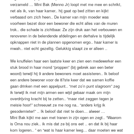
verzameld … Mini Bak (Menno Jr) loopt met me mee en schrikt,
net als ik, van haar kamer.. hij gaat op bed zitten en kijkt
verbaasd om zich heen.. De kamer van mijn moeder was
voorheen bezet door een bewoner die echt alles van de muren
trok.. die schade is zichtbaar. Ze zijn druk aan het verbouwen en
renoveren in de belendende afdelingen en derhalve is tijdelijk
opknappen niet in de plannen opgenomen ergo.. haar kamer is
mwah.. niet echt gezellig. Gelukkig slaapt ze er alleen ..
We knuffelen haar een laatste keer en zien een medewerker een
stuk brood in haar mond “proppen” (bij gebrek aan een beter
woord) terwijl hij 9 andere bewoners moet assisteren.. Ik beloof
een andere bewoner voor de 87ste keer dat we samen koffie
gaan drinken met een appelpunt.. “met zo’n punt slagroom” zeg
ik terwijl ik met mijn armen een wijd gebaar maak om mijn
overdrijving kracht bij te zetten.. “maar niet zeggen tegen je
meisie hoor!” schreeuwt ze me nog na.. “anders krijg ik
gesodemieter!” .. Ik beloof dat niet te doen… alweer …
Mini Bak kijkt me aan met tranen in zijn ogen en zegt.. “Waarom
is Oma nou ziek.. ik mis dat ze bij ons eet .. en dat ik bij haar
kom logeren.. ” en “wat is haar kamer leeg… daar moeten we wat