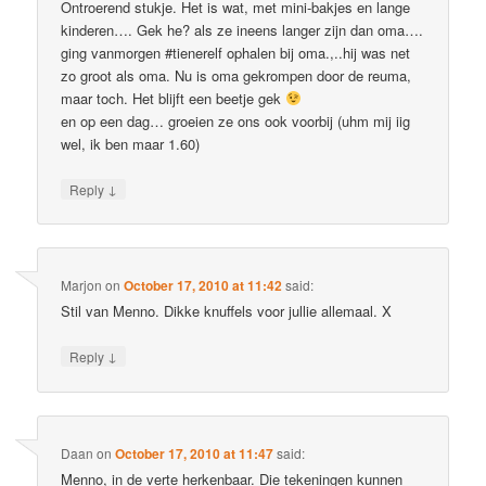
Ontroerend stukje. Het is wat, met mini-bakjes en lange
kinderen…. Gek he? als ze ineens langer zijn dan oma….
ging vanmorgen #tienerelf ophalen bij oma.,..hij was net
zo groot als oma. Nu is oma gekrompen door de reuma,
maar toch. Het blijft een beetje gek
en op een dag… groeien ze ons ook voorbij (uhm mij iig
wel, ik ben maar 1.60)
↓
Reply
Marjon
on
October 17, 2010 at 11:42
said:
Stil van Menno. Dikke knuffels voor jullie allemaal. X
↓
Reply
Daan
on
October 17, 2010 at 11:47
said:
Menno, in de verte herkenbaar. Die tekeningen kunnen