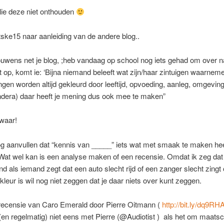
ullie deze niet onthouden
ke15 naar aanleiding van de andere blog..
rouwens net je blog, ;heb vandaag op school nog iets gehad om over n
t op, komt ie: ‘Bijna niemand beleeft wat zijn/haar zintuigen waarnem
en worden altijd gekleurd door leeftijd, opvoeding, aanleg, omgeving
ndera) daar heeft je mening dus ook mee te maken”
waar!
og aanvullen dat “kennis van _____” iets wat met smaak te maken hee
Wat wel kan is een analyse maken of een recensie. Omdat ik zeg dat i
nd als iemand zegt dat een auto slecht rijd of een zanger slecht zingt 
e kleur is wil nog niet zeggen dat je daar niets over kunt zeggen.
ecensie van Caro Emerald door Pierre Oitmann (
http://bit.ly/dq9RH
(en regelmatig) niet eens met Pierre (@Audiotist ) als het om maatsc