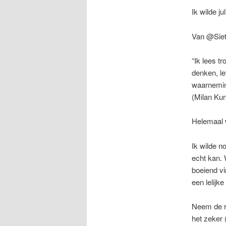
Ik wilde j
Van @Siets
“Ik lees t
denken, le
waarneming
(Milan Ku
Helemaal 
Ik wilde n
echt kan. 
boeiend vi
een lelijk
Neem de r
het zeker 