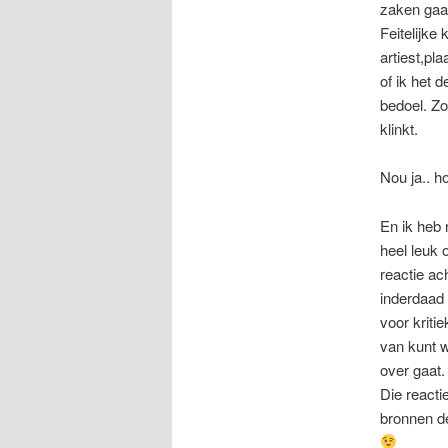
zaken gaat
Feitelijke
artiest,pl
of ik het d
bedoel. Z
klinkt.
Nou ja.. h
En ik heb 
heel leuk 
reactie ach
inderdaad 
voor kritie
van kunt 
over gaat.
Die reacti
bronnen d