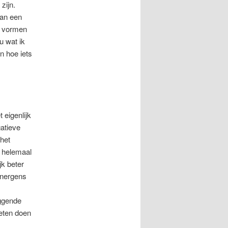
zijn.
van een
te vormen
u wat ik
n hoe iets
 eigenlijk
gatieve
 het
n helemaal
ijk beter
 nergens
ggende
eten doen