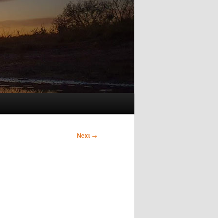
Next
→