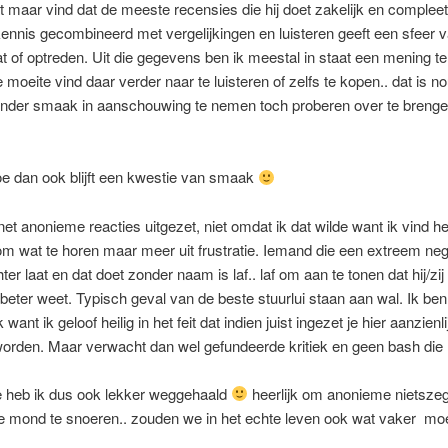
 maar vind dat de meeste recensies die hij doet zakelijk en compleet 
 kennis gecombineerd met vergelijkingen en luisteren geeft een sfeer 
aat of optreden. Uit die gegevens ben ik meestal in staat een mening 
e moeite vind daar verder naar te luisteren of zelfs te kopen.. dat is no
onder smaak in aanschouwing te nemen toch proberen over te brenge
oe dan ook blijft een kwestie van smaak
net anonieme reacties uitgezet, niet omdat ik dat wilde want ik vind het
om wat te horen maar meer uit frustratie. Iemand die een extreem ne
ter laat en dat doet zonder naam is laf.. laf om aan te tonen dat hij/zij
beter weet. Typisch geval van de beste stuurlui staan aan wal. Ik be
k want ik geloof heilig in het feit dat indien juist ingezet je hier aanzienl
worden. Maar verwacht dan wel gefundeerde kritiek en geen bash die
e heb ik dus ook lekker weggehaald
heerlijk om anonieme nietsze
e mond te snoeren.. zouden we in het echte leven ook wat vaker mo