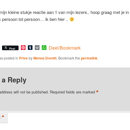
mijn kleine stukje reactie aan 1 van mijn lezers.. hoop graag met je in
s persoon tot persoon… ik ben hier ..
Pinterest
Tumblr
WordPress
WhatsApp
Deel/Bookmark
Post
as posted in
Prive
by
Menno Drenth
. Bookmark the
permalink
.
 a Reply
*
address will not be published.
Required fields are marked
*
t