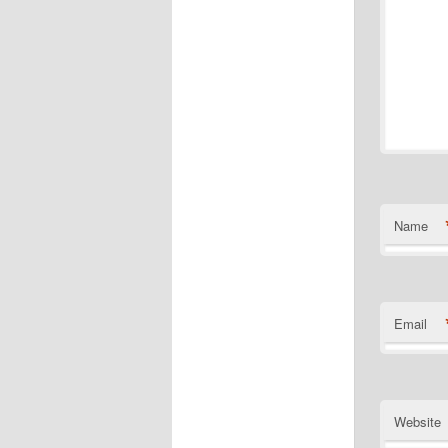
Name
Email
Website