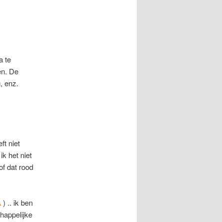
a te
en. De
, enz.
ft niet
k het niet
of dat rood
A
) .. ik ben
happelijke