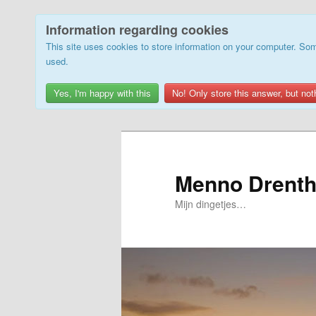
Information regarding cookies
This site uses cookies to store information on your computer. Som
used.
Yes, I'm happy with this
No! Only store this answer, but not
Skip
to
primary
Menno Drenth
content
Mijn dingetjes…