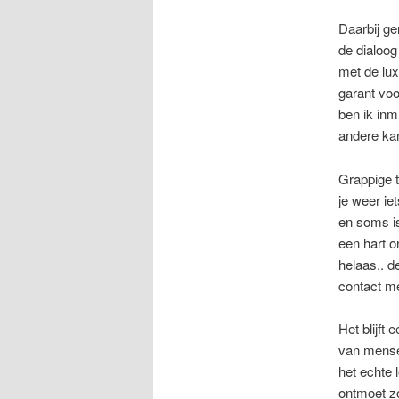
Daarbij ge
de dialoog
met de lux
garant voo
ben ik in
andere kan
Grappige t
je weer ie
en soms i
een hart 
helaas.. d
contact m
Het blijft
van mensen
het echte 
ontmoet zo