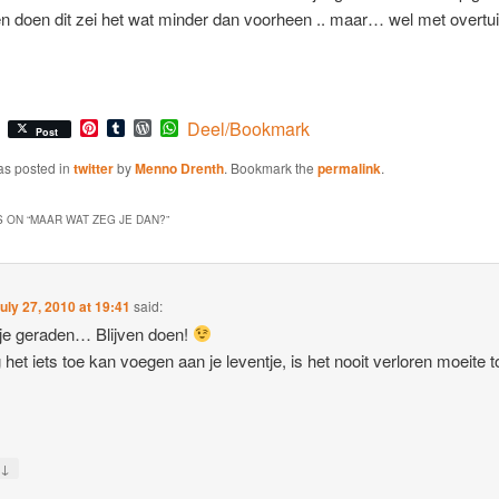
en doen dit zei het wat minder dan voorheen .. maar… wel met overtu
Pinterest
Tumblr
WordPress
WhatsApp
Deel/Bookmark
Post
as posted in
twitter
by
Menno Drenth
. Bookmark the
permalink
.
 ON “
MAAR WAT ZEG JE DAN?
”
uly 27, 2010 at 19:41
said:
 je geraden… Blijven doen!
 het iets toe kan voegen aan je leventje, is het nooit verloren moeite t
↓
y