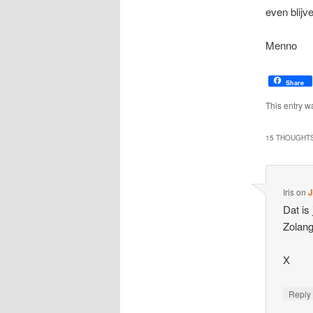
even blijv
Menno
Share
This entry w
15 THOUGHTS
Iris
on
J
Dat is
Zolang
X
Repl