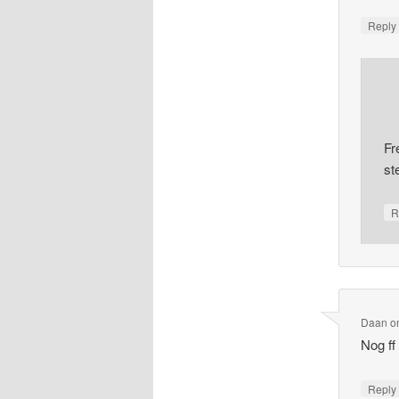
Repl
Fr
st
R
Daan
o
Nog ff
Repl