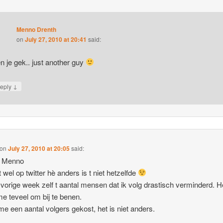
Menno Drenth
on
July 27, 2010 at 20:41
said:
n je gek.. just another guy
↓
eply
on
July 27, 2010 at 20:05
said:
e Menno
ft wel op twitter hè anders is t niet hetzelfde
 vorige week zelf t aantal mensen dat ik volg drastisch verminderd. H
e teveel om bij te benen.
me een aantal volgers gekost, het is niet anders.