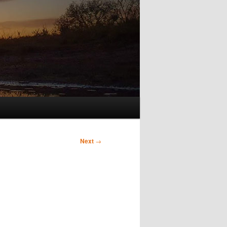
Next
→