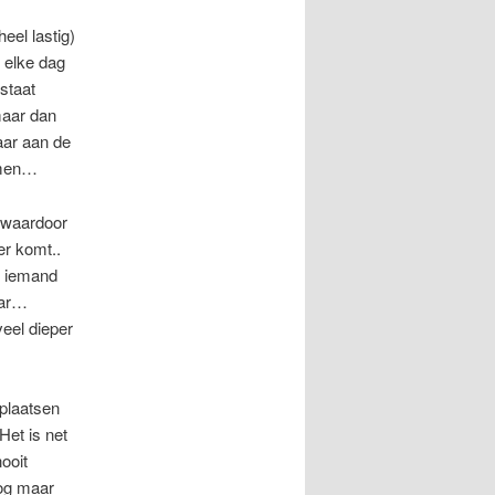
eel lastig)
t elke dag
staat
maar dan
aar aan de
komen…
k waardoor
er komt..
n iemand
aar…
veel dieper
lplaatsen
Het is net
ooit
nog maar