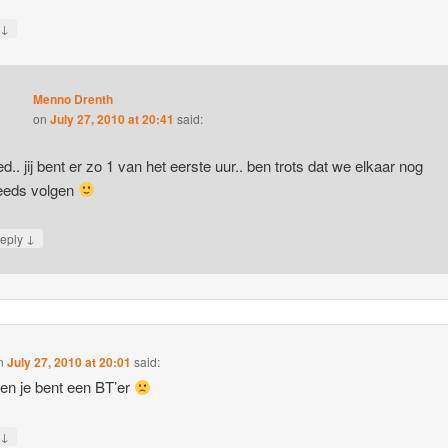
↓
y
Menno Drenth
on
July 27, 2010 at 20:41
said:
ed.. jij bent er zo 1 van het eerste uur.. ben trots dat we elkaar nog
eeds volgen
↓
eply
n
July 27, 2010 at 20:01
said:
 en je bent een BT’er
↓
y