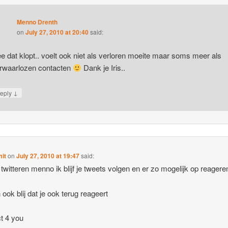
Menno Drenth
on
July 27, 2010 at 20:40
said:
e dat klopt.. voelt ook niet als verloren moeite maar soms meer als
rwaarlozen contacten
Dank je Iris..
↓
eply
mit
on
July 27, 2010 at 19:47
said:
n twitteren menno ik blijf je tweets volgen en er zo mogelijk op reagere
 ook blij dat je ook terug reageert
t 4 you