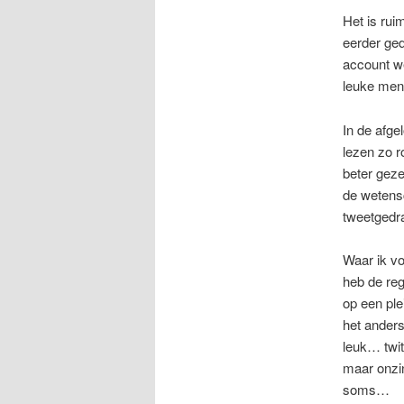
Het is rui
eerder ged
account we
leuke men
In de afge
lezen zo r
beter geze
de wetensc
tweetged
Waar ik vo
heb de reg
op een ple
het anders
leuk… twit
maar onzin
soms…