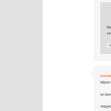
Ne
ve
R
Fred S
blijve
en ben
respec