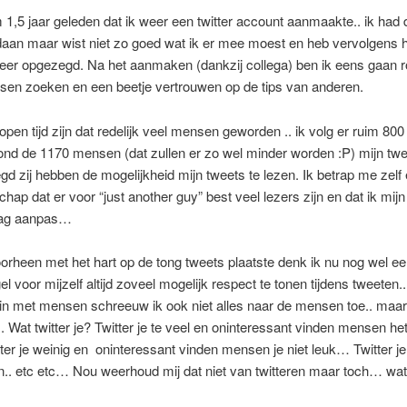
m 1,5 jaar geleden dat ik weer een twitter account aanmaakte.. ik had d
aan maar wist niet zo goed wat ik er mee moest en heb vervolgens 
er opgezegd. Na het aanmaken (dankzij collega) ben ik eens gaan ro
sen zoeken en een beetje vertrouwen op de tips van anderen.
lopen tijd zijn dat redelijk veel mensen geworden .. ik volg er ruim 800
ond de 1170 mensen (dat zullen er zo wel minder worden :P) mijn twe
gd zij hebben de mogelijkheid mijn tweets te lezen. Ik betrap me zelf 
hap dat er voor “just another guy” best veel lezers zijn en dat ik mijn
rag aanpas…
orheen met het hart op de tong tweets plaatste denk ik nu nog wel ee
el voor mijzelf altijd zoveel mogelijk respect te tonen tijdens tweeten
in met mensen schreeuw ik ook niet alles naar de mensen toe.. maar 
. Wat twitter je? Twitter je te veel en oninteressant vinden mensen het
ter je weinig en oninteressant vinden mensen je niet leuk… Twitter je
.. etc etc… Nou weerhoud mij dat niet van twitteren maar toch… wat