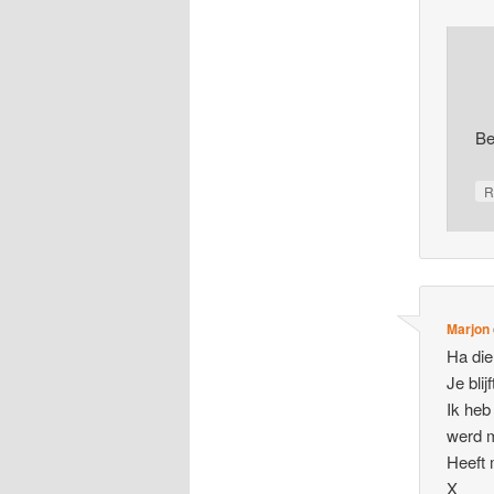
Be
R
Marjon
Ha di
Je blij
Ik heb
werd m
Heeft 
X