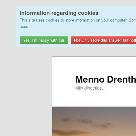
Information regarding cookies
This site uses cookies to store information on your computer. Som
used.
Yes, I'm happy with this
No! Only store this answer, but not
Skip
to
primary
Menno Drenth
content
Mijn dingetjes…