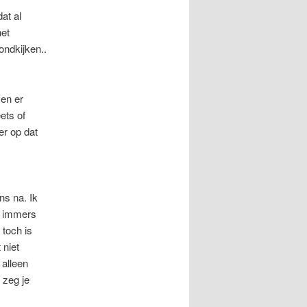
at al
het
ndkijken..
 en er
ets of
er op dat
ns na. Ik
.. immers
toch is
 niet
 alleen
 zeg je