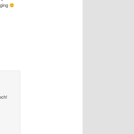
iging
och!