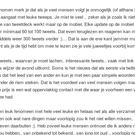
nomen merk je dat als je veel mensen volgt je onmogelijk (of althans h
 aangaat met leuke tweeps. Je mist te veel .. zeker als je zoals ik nie
e van tweetdeck werkt maar op de mobiel. Elke update op de mobiel 
r minimaal 60 tot 100 tweets. Dat even teruglezen en reageren kan 
middels weer 300 tweets verder :)… Dat is aan de ene kant jammer m
t als je de tijd hebt om mee te lezen zie je vele juweeltjes voorbij 
weets.. waarvan je moet lachen.. interessante tweets.. vaak met lin
ts wijzer de avond uitkomt. Soms is het nieuws dat als eerste via twitt
s dat het leed van een ander en kun je met een paar simpele woorde
onder de riem steken. Dat is het voordeel van veel mensen volgen m
e prijs is een wat oppervlakkig contact met die waar je voorheen een 
ee had.
 een leuk fenomeen met hele veel leuke en helaas net als alle verzame
 ook wat nare dingen maar voorlopig zou ik het niet willen missen.. 
leven daarbuiten ;). Heb zoveel leuke mensen ontmoet die ik anders n
u hebben.. van onbekend tot bekend.. van jong tot oud .. voorlopig 