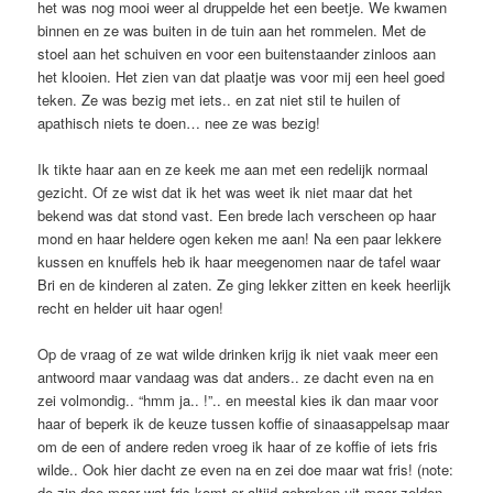
het was nog mooi weer al druppelde het een beetje. We kwamen
binnen en ze was buiten in de tuin aan het rommelen. Met de
stoel aan het schuiven en voor een buitenstaander zinloos aan
het klooien. Het zien van dat plaatje was voor mij een heel goed
teken. Ze was bezig met iets.. en zat niet stil te huilen of
apathisch niets te doen… nee ze was bezig!
Ik tikte haar aan en ze keek me aan met een redelijk normaal
gezicht. Of ze wist dat ik het was weet ik niet maar dat het
bekend was dat stond vast. Een brede lach verscheen op haar
mond en haar heldere ogen keken me aan! Na een paar lekkere
kussen en knuffels heb ik haar meegenomen naar de tafel waar
Bri en de kinderen al zaten. Ze ging lekker zitten en keek heerlijk
recht en helder uit haar ogen!
Op de vraag of ze wat wilde drinken krijg ik niet vaak meer een
antwoord maar vandaag was dat anders.. ze dacht even na en
zei volmondig.. “hmm ja.. !”.. en meestal kies ik dan maar voor
haar of beperk ik de keuze tussen koffie of sinaasappelsap maar
om de een of andere reden vroeg ik haar of ze koffie of iets fris
wilde.. Ook hier dacht ze even na en zei doe maar wat fris! (note:
de zin doe maar wat fris komt er altijd gebroken uit maar zelden