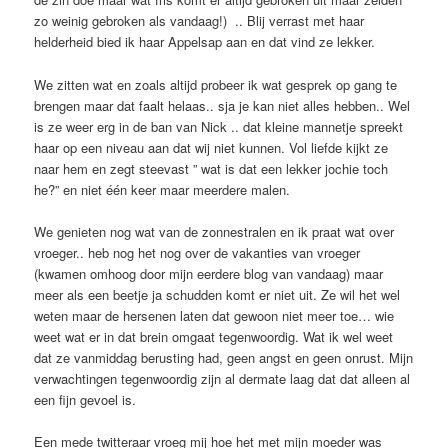
zo weinig gebroken als vandaag!) .. Blij verrast met haar
helderheid bied ik haar Appelsap aan en dat vind ze lekker.
We zitten wat en zoals altijd probeer ik wat gesprek op gang te
brengen maar dat faalt helaas.. sja je kan niet alles hebben.. Wel
is ze weer erg in de ban van Nick .. dat kleine mannetje spreekt
haar op een niveau aan dat wij niet kunnen. Vol liefde kijkt ze
naar hem en zegt steevast ” wat is dat een lekker jochie toch
he?” en niet één keer maar meerdere malen.
We genieten nog wat van de zonnestralen en ik praat wat over
vroeger.. heb nog het nog over de vakanties van vroeger
(kwamen omhoog door mijn eerdere blog van vandaag) maar
meer als een beetje ja schudden komt er niet uit. Ze wil het wel
weten maar de hersenen laten dat gewoon niet meer toe… wie
weet wat er in dat brein omgaat tegenwoordig. Wat ik wel weet
dat ze vanmiddag berusting had, geen angst en geen onrust. Mijn
verwachtingen tegenwoordig zijn al dermate laag dat dat alleen al
een fijn gevoel is.
Een mede twitteraar vroeg mij hoe het met mijn moeder was