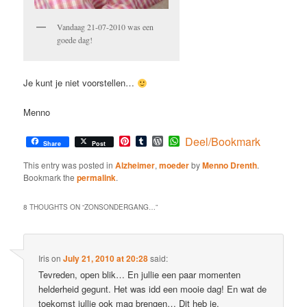
Vandaag 21-07-2010 was een
goede dag!
Je kunt je niet voorstellen…
Menno
Pinterest
Tumblr
WordPress
WhatsApp
Deel/Bookmark
Share
Post
This entry was posted in
Alzheimer
,
moeder
by
Menno Drenth
.
Bookmark the
permalink
.
8 THOUGHTS ON “
ZONSONDERGANG…
”
Iris
on
July 21, 2010 at 20:28
said:
Tevreden, open blik… En jullie een paar momenten
helderheid gegunt. Het was idd een mooie dag! En wat de
toekomst jullie ook mag brengen… Dit heb je.