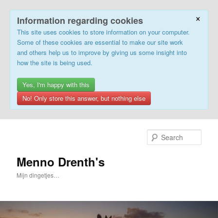
×
Information regarding cookies
This site uses cookies to store information on your computer.
Some of these cookies are essential to make our site work
and others help us to improve by giving us some insight into
how the site is being used.
Yes, I'm happy with this
No! Only store this answer, but nothing else
Skip
to
Sear
primary
content
Menno Drenth's
Mijn dingetjes…