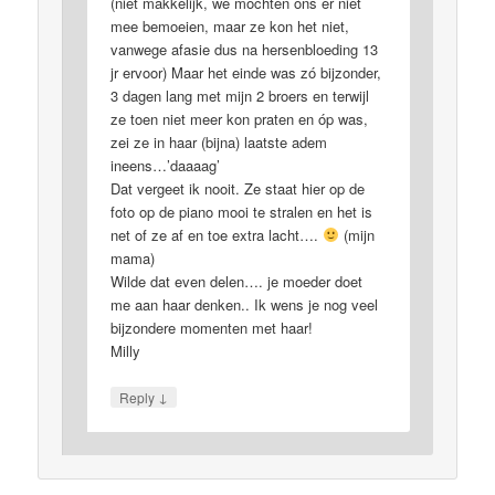
(niet makkelijk, we mochten ons er niet
mee bemoeien, maar ze kon het niet,
vanwege afasie dus na hersenbloeding 13
jr ervoor) Maar het einde was zó bijzonder,
3 dagen lang met mijn 2 broers en terwijl
ze toen niet meer kon praten en óp was,
zei ze in haar (bijna) laatste adem
ineens…’daaaag’
Dat vergeet ik nooit. Ze staat hier op de
foto op de piano mooi te stralen en het is
net of ze af en toe extra lacht….
(mijn
mama)
Wilde dat even delen…. je moeder doet
me aan haar denken.. Ik wens je nog veel
bijzondere momenten met haar!
Milly
↓
Reply