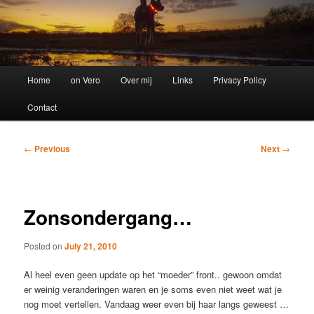
Main
Home
on Vero
Over mij
Links
Privacy Policy
menu
Contact
Post
←
Previous
Next
→
navigation
Zonsondergang…
Posted on
July 21, 2010
Al heel even geen update op het “moeder” front.. gewoon omdat
er weinig veranderingen waren en je soms even niet weet wat je
nog moet vertellen. Vandaag weer even bij haar langs geweest …