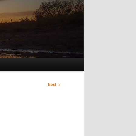
Next
→