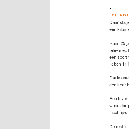
DSC04080
Daar sta 
een kilome
Ruim 29 ja
televisie.
een soort 
Ik ben 11 
Dat laatst
een keer h
Een leven 
waanzinnig
inschrijve
De rest is