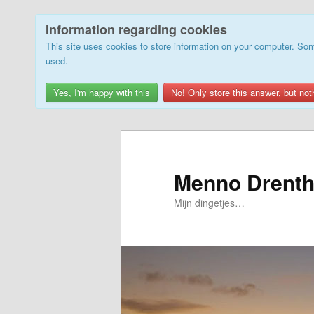
Information regarding cookies
This site uses cookies to store information on your computer. Som
used.
Yes, I'm happy with this
No! Only store this answer, but not
Skip
to
primary
Menno Drenth
content
Mijn dingetjes…