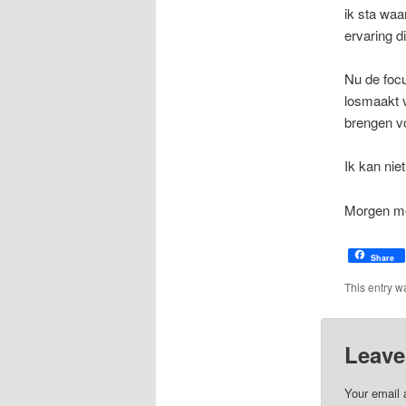
ik sta waa
ervaring d
Nu de focu
losmaakt v
brengen v
Ik kan nie
Morgen me
Share
This entry w
Leave
Your email 