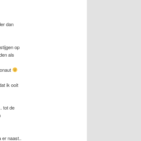
der dan
stijgen op
rden als
tronaut
t ik ooit
. tot de
n
 er naast..