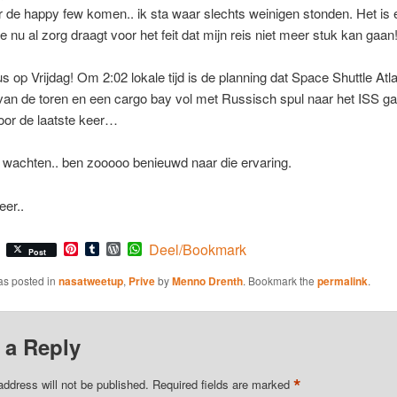
r de happy few komen.. ik sta waar slechts weinigen stonden. Het is
ie nu al zorg draagt voor het feit dat mijn reis niet meer stuk kan gaan
s op Vrijdag! Om 2:02 lokale tijd is de planning dat Space Shuttle Atla
an de toren en een cargo bay vol met Russisch spul naar het ISS ga
oor de laatste keer…
t wachten.. ben zooooo benieuwd naar die ervaring.
er..
Pinterest
Tumblr
WordPress
WhatsApp
Deel/Bookmark
Post
as posted in
nasatweetup
,
Prive
by
Menno Drenth
. Bookmark the
permalink
.
 a Reply
*
address will not be published.
Required fields are marked