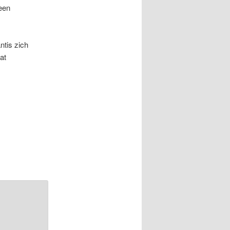
 een
!
ntis zich
at