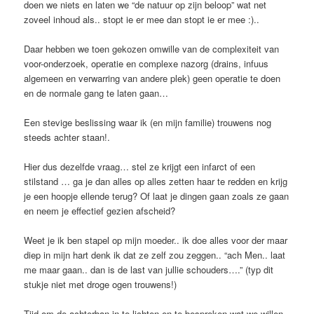
doen we niets en laten we “de natuur op zijn beloop” wat net
zoveel inhoud als.. stopt ie er mee dan stopt ie er mee :)..
Daar hebben we toen gekozen omwille van de complexiteit van
voor-onderzoek, operatie en complexe nazorg (drains, infuus
algemeen en verwarring van andere plek) geen operatie te doen
en de normale gang te laten gaan…
Een stevige beslissing waar ik (en mijn familie) trouwens nog
steeds achter staan!.
Hier dus dezelfde vraag… stel ze krijgt een infarct of een
stilstand … ga je dan alles op alles zetten haar te redden en krijg
je een hoopje ellende terug? Of laat je dingen gaan zoals ze gaan
en neem je effectief gezien afscheid?
Weet je ik ben stapel op mijn moeder.. ik doe alles voor der maar
diep in mijn hart denk ik dat ze zelf zou zeggen.. “ach Men.. laat
me maar gaan.. dan is de last van jullie schouders….” (typ dit
stukje niet met droge ogen trouwens!)
Tijd om de achterban in te lichten en te bespreken wat we willen..