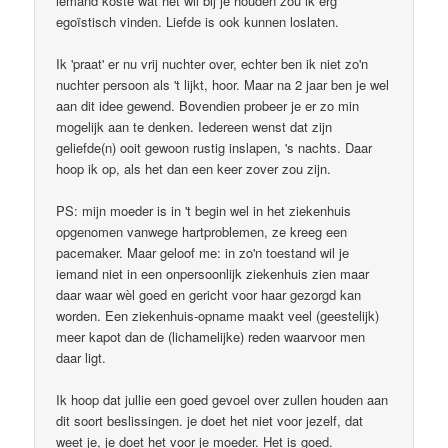
iemand koste wat het wil bij je houden zou ik erg
egoïstisch vinden. Liefde is ook kunnen loslaten.
Ik 'praat' er nu vrij nuchter over, echter ben ik niet zo'n
nuchter persoon als 't lijkt, hoor. Maar na 2 jaar ben je wel
aan dit idee gewend. Bovendien probeer je er zo min
mogelijk aan te denken. Iedereen wenst dat zijn
geliefde(n) ooit gewoon rustig inslapen, 's nachts. Daar
hoop ik op, als het dan een keer zover zou zijn.
PS: mijn moeder is in 't begin wel in het ziekenhuis
opgenomen vanwege hartproblemen, ze kreeg een
pacemaker. Maar geloof me: in zo'n toestand wil je
iemand niet in een onpersoonlijk ziekenhuis zien maar
daar waar wèl goed en gericht voor haar gezorgd kan
worden. Een ziekenhuis-opname maakt veel (geestelijk)
meer kapot dan de (lichamelijke) reden waarvoor men
daar ligt.
Ik hoop dat jullie een goed gevoel over zullen houden aan
dit soort beslissingen. je doet het niet voor jezelf, dat
weet je, je doet het voor je moeder. Het is goed.