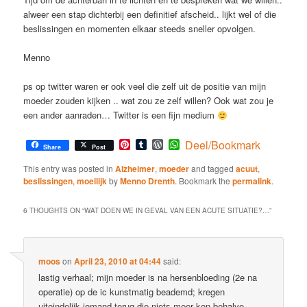
alweer een stap dichterbij een definitief afscheid.. lijkt wel of die
beslissingen en momenten elkaar steeds sneller opvolgen.
Menno
ps op twitter waren er ook veel die zelf uit de positie van mijn
moeder zouden kijken .. wat zou ze zelf willen? Ook wat zou je
een ander aanraden… Twitter is een fijn medium
Pinterest
Tumblr
WordPress
WhatsApp
Deel/Bookmark
Share
Post
This entry was posted in
Alzheimer
,
moeder
and tagged
acuut
,
beslissingen
,
moeilijk
by
Menno Drenth
. Bookmark the
permalink
.
6 THOUGHTS ON “
WAT DOEN WE IN GEVAL VAN EEN ACUTE SITUATIE?…
”
moos
on
April 23, 2010 at 04:44
said:
lastig verhaal; mijn moeder is na hersenbloeding (2e na
operatie) op de ic kunstmatig beademd; kregen
uiteindelijk iemand terug die niets meer kon behalve