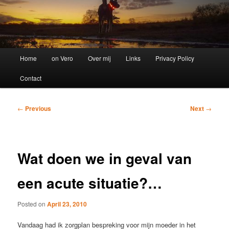
Main
Home
on Vero
Over mij
Links
Privacy Policy
menu
Contact
Post
←
Previous
Next
→
navigation
Wat doen we in geval van
een acute situatie?…
Posted on
April 23, 2010
Vandaag had ik zorgplan bespreking voor mijn moeder in het