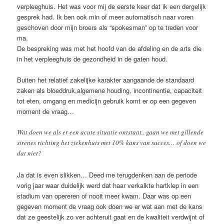
verpleeghuis. Het was voor mij de eerste keer dat ik een dergelijk
gesprek had. Ik ben ook min of meer automatisch naar voren
geschoven door mijn broers als “spokesman” op te treden voor
ma.
De bespreking was met het hoofd van de afdeling en de arts die
in het verpleeghuis de gezondheid in de gaten houd.
Buiten het relatief zakelijke karakter aangaande de standaard
zaken als bloeddruk,algemene houding, incontinentie, capaciteit
tot eten, omgang en medicijn gebruik komt er op een gegeven
moment de vraag…
Wat doen we als er een acute situatie ontstaat.. gaan we met gillende
sirenes richting het ziekenhuis met 10% kans van succes… of doen we
dat niet?
Ja dat is even slikken… Deed me terugdenken aan de periode
vorig jaar waar duidelijk werd dat haar verkalkte hartklep in een
stadium van opereren of nooit meer kwam. Daar was op een
gegeven moment de vraag ook doen we er wat aan met de kans
dat ze geestelijk zo ver achteruit gaat en de kwaliteit verdwijnt of