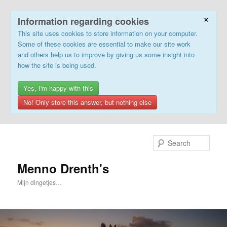
×
Information regarding cookies
This site uses cookies to store information on your computer.
Some of these cookies are essential to make our site work
and others help us to improve by giving us some insight into
how the site is being used.
Yes, I'm happy with this
No! Only store this answer, but nothing else
Skip
to
Sear
primary
content
Menno Drenth's
Mijn dingetjes…