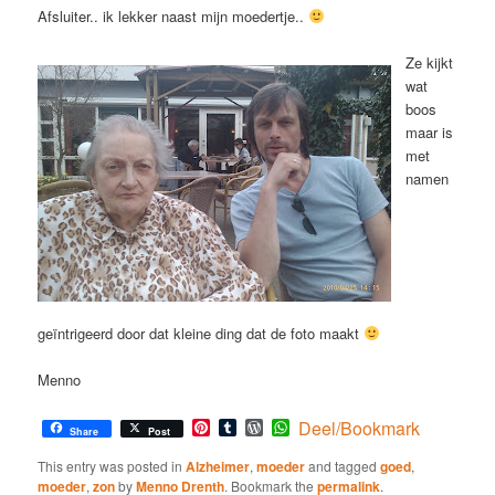
Afsluiter.. ik lekker naast mijn moedertje..
Ze kijkt
wat
boos
maar is
met
namen
geïntrigeerd door dat kleine ding dat de foto maakt
Menno
Pinterest
Tumblr
WordPress
WhatsApp
Deel/Bookmark
Share
Post
This entry was posted in
Alzheimer
,
moeder
and tagged
goed
,
moeder
,
zon
by
Menno Drenth
. Bookmark the
permalink
.