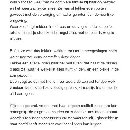
Was vandaag weer met de complete familie bij haar op bezoek
en het weer zat lekker mee. Ze was al lekker even buiten
geweest met de verzorging en had al genoten van de heerlijke
omgeving.
Waar ze zit ligt midden in het bos en de vogels zitter er op je
tafel of naast je stoel zonder angst alles wat eetbaar is weg te
pikken.
Enfin, ze was dus lekker “wakker” en niet terneergeslagen zoals
we er nog wel eens aantreffen deze dagen.
Lekker een stukje lopen naar het restaurant dat naast de binnen
plaats zit, waar je werkelijk alles kunt krijgen, en een plekje in de
zon gezocht.
Even zegt ze dat het fris is maar zodra de zon achter doe wolk
vandaan komt klaart ze volledig op en kijkt redelijk fris en helder
uit haar ogen!.
Kijk een gesprek voeren met haar is geen realiteit meer.. ze kan
onmogelijk de dingen onthouden en is daarom niet meer in staat
woorden te vinden voor zinnen die ze waarschijnlijk glashelder in
haar hoofd heeft maar niet over haar lippen kan krijgen.