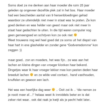
Soms doet ze me denken aan haar moeder die ruim 25 jaar
geleden op ongeveer dezelfde plek zat in het bos. Haar moeder
had een bescheiden aantal van 9 hersenbloedingen gehad
waardoor ze uiteindelijk niet meer in staat was te praten. Ze kon
goed denken en was helder van geest maar ook niet meer in
staat haar gedachten te uiten. In die tijd waren computer nog
geen gemeengoed en schrijven kon ze ook niet
Weet trouwens nog wel heel goed dat ze soms uit het diepst van
haar hart in ene glashelder en zonder gene “Godverredomme” kon
zeggen :))
maar goed.. zon en moeders, het was fijn.. ze was aan het
lachen en kleine dingen van vroeger klonken haar bekend.
Dingetjes waar ik haar vroeger lekker mee kon pesten deden haar
breeduit lachen
en ze wilde veel contact.. hand vasthouden,
knuffelen en gewoon een lach.
Het was een heerlijke dag weer
.. Ooit zei ik .. “die nemen ze
je nooit meer af…!” helaas weet ik inmiddels beter en is dat
zeker niet waar.. ook dat raak je kwijt als je pecht hebt later..