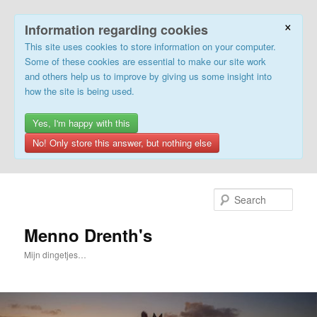
×
Information regarding cookies
This site uses cookies to store information on your computer.
Some of these cookies are essential to make our site work
and others help us to improve by giving us some insight into
how the site is being used.
Yes, I'm happy with this
No! Only store this answer, but nothing else
Skip
to
Sear
primary
content
Menno Drenth's
Mijn dingetjes…