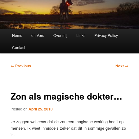
Main
Home
on Vero
Over mij
Links
Privacy Policy
menu
Contact
Post
←
Previous
Next
→
navigation
Zon als magische dokter…
Posted on
April 25, 2010
ze zeggen wel eens dat de zon een magische werking heeft op
mensen. Ik weet inmiddels zeker dat dit in sommige gevallen zo
is.