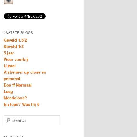
LAATSTE BLOGS
Geveld 1.5/2
Geveld 1/2
5 jaar
Weer voorbij
Uitstel
Alzheimer up close en
personal
Doe ff Normaal
Leeg
Moedeloos?
En toen? Was hij 6
S
e
a
r