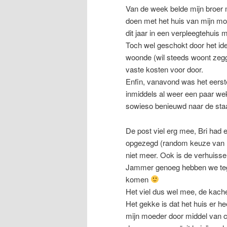
Van de week belde mijn broer m
doen met het huis van mijn mo
dit jaar in een verpleegtehuis 
Toch wel geschokt door het ide
woonde (wil steeds woont zegg
vaste kosten voor door.
Enfin, vanavond was het eer
inmiddels al weer een paar we
sowieso benieuwd naar de staa
De post viel erg mee, Bri had ee
opgezegd (random keuze van li
niet meer. Ook is de verhuiss
Jammer genoeg hebben we tege
komen
Het viel dus wel mee, de kachel
Het gekke is dat het huis er h
mijn moeder door middel van cr