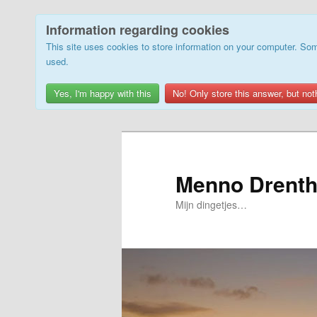
Information regarding cookies
This site uses cookies to store information on your computer. Som
used.
Yes, I'm happy with this
No! Only store this answer, but not
Skip
Skip
to
to
primary
secondary
Menno Drenth
content
content
Mijn dingetjes…