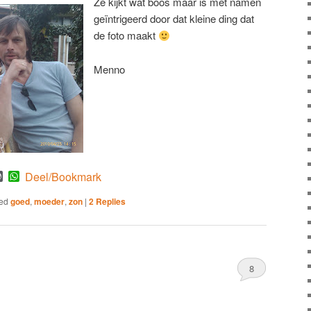
Ze kijkt wat boos maar is met namen
geïntrigeerd door dat kleine ding dat
de foto maakt
Menno
est
mblr
WordPress
WhatsApp
Deel/Bookmark
ed
goed
,
moeder
,
zon
|
2
Replies
8