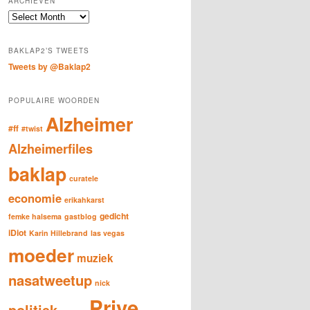
ARCHIEVEN
c
Archieven
h
BAKLAP2’S TWEETS
Tweets by @Baklap2
POPULAIRE WOORDEN
Alzheimer
#ff
#twist
Alzheimerfiles
baklap
curatele
economie
erikahkarst
gedicht
femke halsema
gastblog
iDiot
Karin Hillebrand
las vegas
moeder
muziek
nasatweetup
nick
Prive
politiek