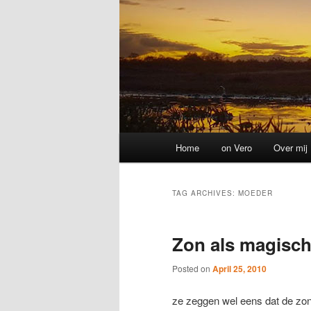
Main
Home
on Vero
Over mij
menu
TAG ARCHIVES:
MOEDER
Zon als magisc
Posted on
April 25, 2010
ze zeggen wel eens dat de zo