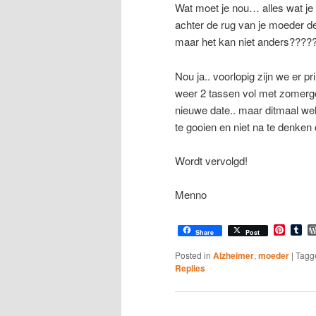
Wat moet je nou… alles wat je 
achter de rug van je moeder de 
maar het kan niet anders????? 
Nou ja.. voorlopig zijn we er p
weer 2 tassen vol met zomerg
nieuwe date.. maar ditmaal wel
te gooien en niet na te denken
Wordt vervolgd!
Menno
Pinter
Tu
Share
Post
Posted in
Alzheimer
,
moeder
|
Tagg
Replies