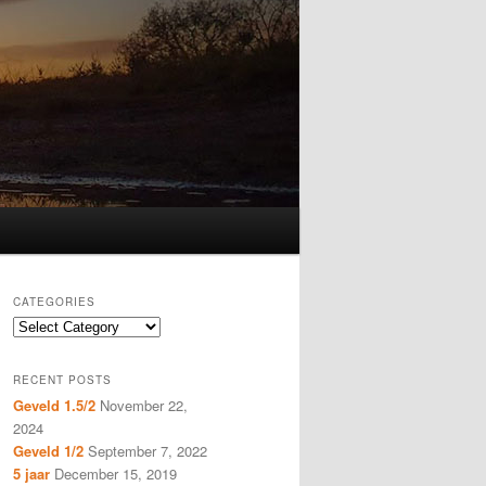
CATEGORIES
Categories
RECENT POSTS
Geveld 1.5/2
November 22,
2024
Geveld 1/2
September 7, 2022
5 jaar
December 15, 2019