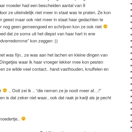
 Haar moeder had een bescheiden aantal van 9
r ze uiteindelijk niet meer in staat was te praten. Ze kon
 geest maar ook niet meer in staat haar gedachten te
uter nog geen gemeengoed en schrijven kon ze ook niet
d dat ze soms uit het diepst van haar hart in ene
odverredomme” kon zeggen :))
t was fijn.. ze was aan het lachen en kleine dingen van
Dingetjes waar ik haar vroeger lekker mee kon pesten
en ze wilde veel contact.. hand vasthouden, knuffelen en
er
.. Ooit zei ik .. “die nemen ze je nooit meer af…!”
n is dat zeker niet waar.. ook dat raak je kwijt als je pecht
 moedertje..