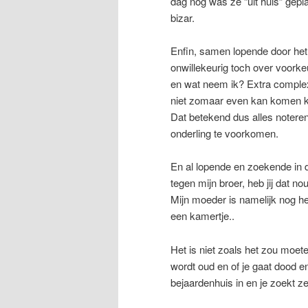
dag nog was ze “uit huis” gepla
bizar.
Enfin, samen lopende door het 
onwillekeurig toch over voorkeu
en wat neem ik? Extra complex
niet zomaar even kan komen k
Dat betekend dus alles notere
onderling te voorkomen.
En al lopende en zoekende in 
tegen mijn broer, heb jij dat nou
Mijn moeder is namelijk nog he
een kamertje..
Het is niet zoals het zou moete
wordt oud en of je gaat dood en
bejaardenhuis in en je zoekt zel