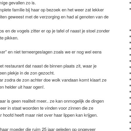
mige gevallen zo is.
ete familie bij haar op bezoek en het weer zat lekker
iten geweest met de verzorging en had al genoten van de
os en de vogels zitter er op je tafel of naast je stoel zonder
te pikken.
ker” en niet terneergeslagen zoals we er nog wel eens
t restaurant dat naast de binnen plaats zit, waar je
 een plekje in de zon gezocht.
aar zodra de zon achter doe wolk vandaan komt klaart ze
s en helder uit haar ogen!.
ar is geen realiteit meer.. ze kan onmogelijk de dingen
er in staat woorden te vinden voor zinnen die ze
ar hoofd heeft maar niet over haar lippen kan krijgen.
aar moeder die ruim 25 jaar geleden op ongeveer