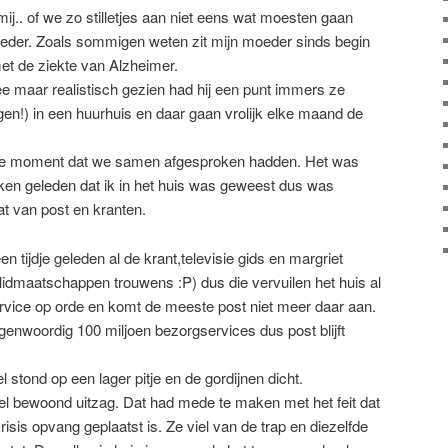
ij.. of we zo stilletjes aan niet eens wat moesten gaan
eder. Zoals sommigen weten zit mijn moeder sinds begin
met de ziekte van Alzheimer.
e maar realistisch gezien had hij een punt immers ze
en!) in een huurhuis en daar gaan vrolijk elke maand de
ste moment dat we samen afgesproken hadden. Het was
ken geleden dat ik in het huis was geweest dus was
t van post en kranten.
n tijdje geleden al de krant,televisie gids en margriet
dmaatschappen trouwens :P) dus die vervuilen het huis al
ervice op orde en komt de meeste post niet meer daar aan.
nwoordig 100 miljoen bezorgservices dus post blijft
 stond op een lager pitje en de gordijnen dicht.
eel bewoond uitzag. Dat had mede te maken met het feit dat
isis opvang geplaatst is. Ze viel van de trap en diezelfde