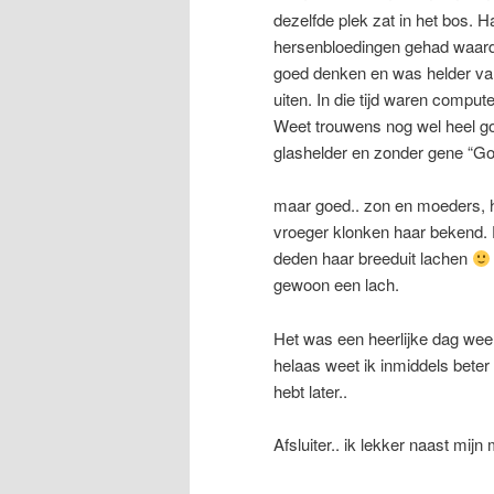
dezelfde plek zat in het bos.
hersenbloedingen gehad waardoo
goed denken en was helder van
uiten. In die tijd waren comp
Weet trouwens nog wel heel goe
glashelder en zonder gene “G
maar goed.. zon en moeders, he
vroeger klonken haar bekend. 
deden haar breeduit lachen
gewoon een lach.
Het was een heerlijke dag we
helaas weet ik inmiddels beter e
hebt later..
Afsluiter.. ik lekker naast mijn