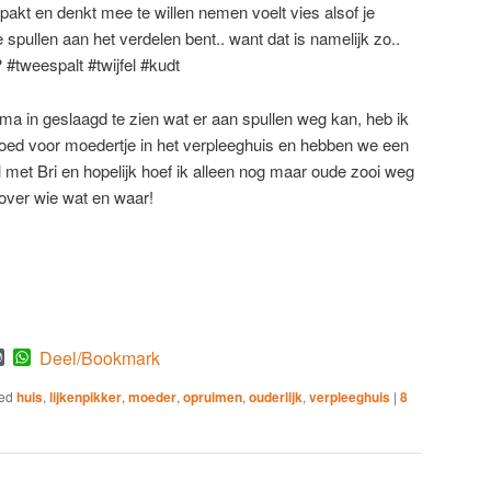
pakt en denkt mee te willen nemen voelt vies alsof je
spullen aan het verdelen bent.. want dat is namelijk zo..
#tweespalt #twijfel #kudt
rima in geslaagd te zien wat er aan spullen weg kan, heb ik
oed voor moedertje in het verpleeghuis en hebben we een
 met Bri en hopelijk hoef ik alleen nog maar oude zooi weg
 over wie wat en waar!
est
mblr
WordPress
WhatsApp
Deel/Bookmark
ed
huis
,
lijkenpikker
,
moeder
,
opruimen
,
ouderlijk
,
verpleeghuis
|
8