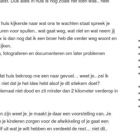
atst. Dus alles in huis is nog zoals het toen was.. heel
huis kijkende naar wat ons te wachten staat spreek je
ren voor spullen.. wat gaat weg, wat niet en wat neem jij
 is dan nog dat ik een broer heb die verder weg woont en
ijken.
n, fotograferen en documenteren om later problemen
dat huis bekroop me een naar gevoel… weet je.. zei ik
 niet dat je het idee hebt alsof je dit stiekem doet?
lemaal niet dood en zit minder dan 2 kilometer verderop in
n zijn weet je. je maakt je daar een voorstelling van. Je
 je kinderen zorgen voor de afwikkeling of je gaat een
f uit wat je wilt hebben en verdeeld de rest… niet dit..