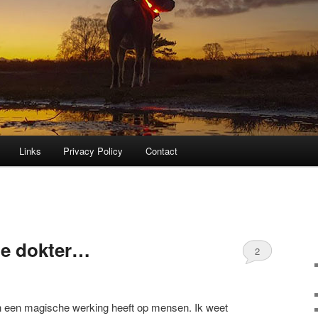
Links
Privacy Policy
Contact
he dokter…
2
n een magische werking heeft op mensen. Ik weet