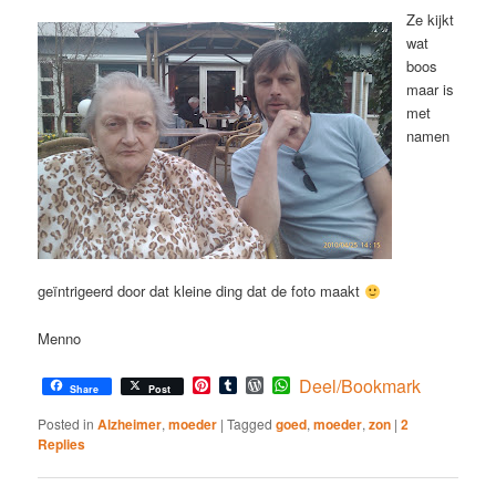
Ze kijkt
wat
boos
maar is
met
namen
geïntrigeerd door dat kleine ding dat de foto maakt
Menno
Pinterest
Tumblr
WordPress
WhatsApp
Deel/Bookmark
Share
Post
Posted in
Alzheimer
,
moeder
|
Tagged
goed
,
moeder
,
zon
|
2
Replies