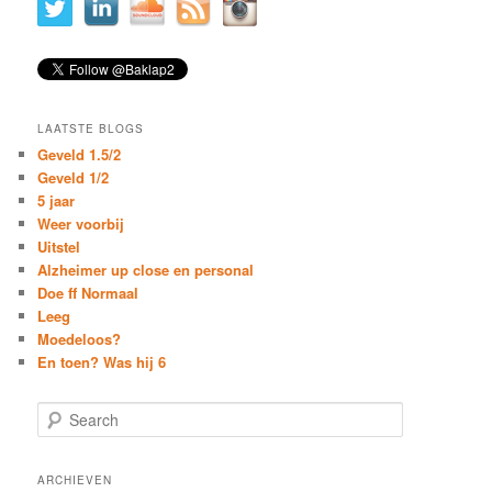
LAATSTE BLOGS
Geveld 1.5/2
Geveld 1/2
5 jaar
Weer voorbij
Uitstel
Alzheimer up close en personal
Doe ff Normaal
Leeg
Moedeloos?
En toen? Was hij 6
S
e
a
r
ARCHIEVEN