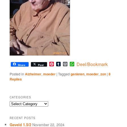
Pinterest
Tumblr
WordPress
WhatsApp
Deel/Bookmark
Share
Post
Posted in
Alzheimer
,
moeder
|
Tagged
genieten
,
moeder
,
zon
|
8
Replies
CATEGORIES
Categories
RECENT POSTS
Geveld 1.5/2
November 22, 2024