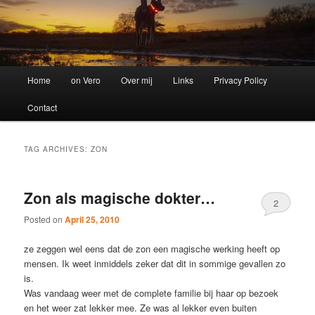
Main
Home
on Vero
Over mij
Links
Privacy Policy
menu
Contact
TAG ARCHIVES:
ZON
Zon als magische dokter…
2
Posted on
April 25, 2010
ze zeggen wel eens dat de zon een magische werking heeft op
mensen. Ik weet inmiddels zeker dat dit in sommige gevallen zo
is.
Was vandaag weer met de complete familie bij haar op bezoek
en het weer zat lekker mee. Ze was al lekker even buiten