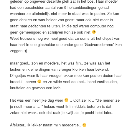
geleden op ongeveer dezelfde plek zat in het bos. Haar moeder
had een bescheiden aantal van 9 hersenbloedingen gehad
waardoor ze uiteindelijk niet meer in staat was te praten. Ze kon
goed denken en was helder van geest maar ook niet meer in
staat haar gedachten te uiten. In die tijd waren computer nog
geen gemeengoed en schrijven kon ze ook niet
Weet trouwens nog wel heel goed dat ze soms uit het diepst van
haar hart in ene glashelder en zonder gene “Godverredomme” kon
zeggen :))
maar goed.. zon en moeders, het was fijn.. ze was aan het
lachen en kleine dingen van vroeger klonken haar bekend.
Dingetjes waar ik haar vroeger lekker mee kon pesten deden haar
breeduit lachen
en ze wilde veel contact.. hand vasthouden,
knuffelen en gewoon een lach.
Het was een heerlijke dag weer
.. Ooit zei ik .. “die nemen ze
je nooit meer af…!” helaas weet ik inmiddels beter en is dat
zeker niet waar.. ook dat raak je kwijt als je pecht hebt later..
Afsluiter.. ik lekker naast mijn moedertje..