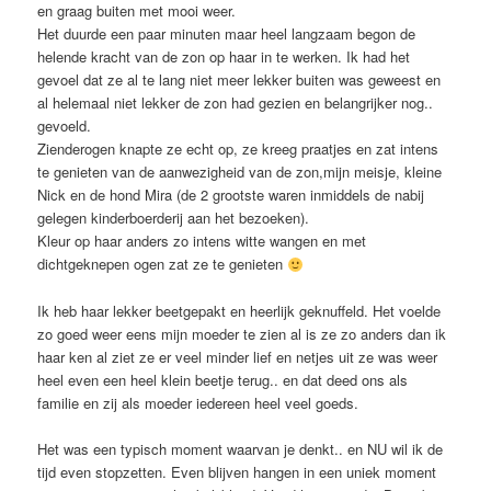
en graag buiten met mooi weer.
Het duurde een paar minuten maar heel langzaam begon de
helende kracht van de zon op haar in te werken. Ik had het
gevoel dat ze al te lang niet meer lekker buiten was geweest en
al helemaal niet lekker de zon had gezien en belangrijker nog..
gevoeld.
Zienderogen knapte ze echt op, ze kreeg praatjes en zat intens
te genieten van de aanwezigheid van de zon,mijn meisje, kleine
Nick en de hond Mira (de 2 grootste waren inmiddels de nabij
gelegen kinderboerderij aan het bezoeken).
Kleur op haar anders zo intens witte wangen en met
dichtgeknepen ogen zat ze te genieten
Ik heb haar lekker beetgepakt en heerlijk geknuffeld. Het voelde
zo goed weer eens mijn moeder te zien al is ze zo anders dan ik
haar ken al ziet ze er veel minder lief en netjes uit ze was weer
heel even een heel klein beetje terug.. en dat deed ons als
familie en zij als moeder iedereen heel veel goeds.
Het was een typisch moment waarvan je denkt.. en NU wil ik de
tijd even stopzetten. Even blijven hangen in een uniek moment