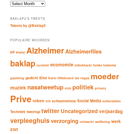
c
Archieven
h
BAKLAP2’S TWEETS
Tweets by @Baklap2
POPULAIRE WOORDEN
Alzheimer
Alzheimerfiles
#ff
#twist
baklap
economie
curatele
erikahkarst
femke halsema
moeder
gedicht
iDiot
gastblog
Karin Hillebrand
las vegas
nasatweetup
politiek
muziek
nick
privacy
Prive
roken
Social Media
schaamteloos
rtl4
suikerziekte
twitter
Uncategorized
verjaardag
Techniek
tweetup
verpleeghuis
verzorging
werk
volmacht
wellbeing
zon