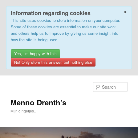
×
Information regarding cookies
This site uses cookies to store information on your computer.
Some of these cookies are essential to make our site work
and others help us to improve by giving us some insight into
how the site is being used.
Yes, I'm happy with this
No! Only store this answer, but nothing else
Skip
Skip
to
to
Sear
primary
secondary
content
content
Menno Drenth's
Mijn dingetjes…