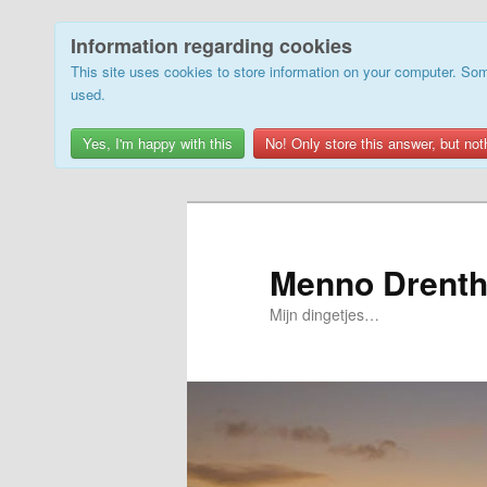
Information regarding cookies
This site uses cookies to store information on your computer. Som
used.
Yes, I'm happy with this
No! Only store this answer, but not
Skip
Skip
to
to
primary
secondary
Menno Drenth
content
content
Mijn dingetjes…