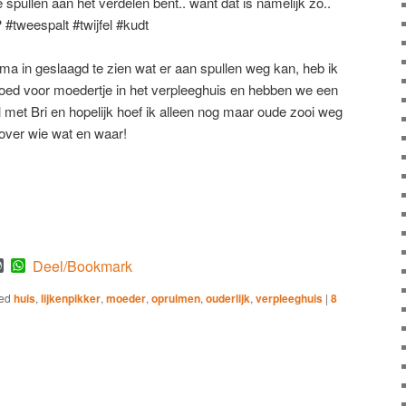
spullen aan het verdelen bent.. want dat is namelijk zo..
#tweespalt #twijfel #kudt
rima in geslaagd te zien wat er aan spullen weg kan, heb ik
oed voor moedertje in het verpleeghuis en hebben we een
 met Bri en hopelijk hoef ik alleen nog maar oude zooi weg
 over wie wat en waar!
est
mblr
WordPress
WhatsApp
Deel/Bookmark
ed
huis
,
lijkenpikker
,
moeder
,
opruimen
,
ouderlijk
,
verpleeghuis
|
8