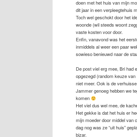
doen met het huis van mijn mo
dit jaar in een verpleegtehuis 
Toch wel geschokt door het ide
woonde (wil steeds woont zegg
vaste kosten voor door.
Enfin, vanavond was het eer
inmiddels al weer een paar we
sowieso benieuwd naar de staa
De post viel erg mee, Bri had ee
opgezegd (random keuze van li
niet meer. Ook is de verhuiss
Jammer genoeg hebben we tege
komen
Het viel dus wel mee, de kachel
Het gekke is dat het huis er h
mijn moeder door middel van cr
dag nog was ze “uit huis” gepla
bizar.