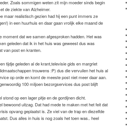
eder. Zoals sommigen weten zit mijn moeder sinds begin
met de ziekte van Alzheimer.
e maar realistisch gezien had hij een punt immers ze
en!) in een huurhuis en daar gaan vrolijk elke maand de
ste moment dat we samen afgesproken hadden. Het was
ken geleden dat ik in het huis was geweest dus was
t van post en kranten.
n tijdje geleden al de krant,televisie gids en margriet
dmaatschappen trouwens :P) dus die vervuilen het huis al
ervice op orde en komt de meeste post niet meer daar aan.
nwoordig 100 miljoen bezorgservices dus post blijft
 stond op een lager pitje en de gordijnen dicht.
eel bewoond uitzag. Dat had mede te maken met het feit dat
isis opvang geplaatst is. Ze viel van de trap en diezelfde
atst. Dus alles in huis is nog zoals het toen was.. heel