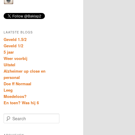
LAATSTE BLOGS
Geveld 1.5/2
Geveld 1/2
5 jaar
Weer voorbij
Uitstel
Alzheimer up close en
personal
Doe ff Normaal
Leeg
Moedeloos?
En toen? Was hij 6
S
e
a
r