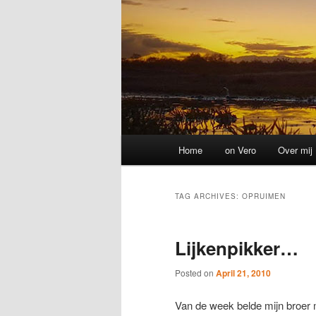
Main
Home
on Vero
Over mij
menu
TAG ARCHIVES:
OPRUIMEN
Lijkenpikker…
Posted on
April 21, 2010
Van de week belde mijn broer m