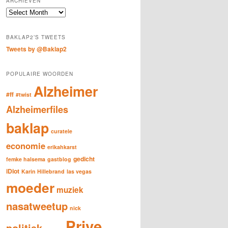
ARCHIEVEN
c
Archieven
h
BAKLAP2’S TWEETS
Tweets by @Baklap2
POPULAIRE WOORDEN
Alzheimer
#ff
#twist
Alzheimerfiles
baklap
curatele
economie
erikahkarst
gedicht
femke halsema
gastblog
iDiot
Karin Hillebrand
las vegas
moeder
muziek
nasatweetup
nick
Prive
politiek