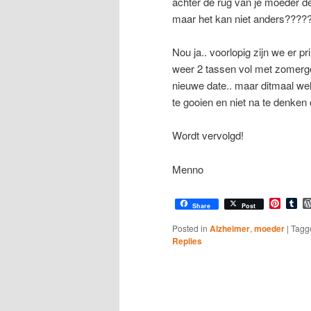
achter de rug van je moeder de 
maar het kan niet anders????? 
Nou ja.. voorlopig zijn we er p
weer 2 tassen vol met zomerg
nieuwe date.. maar ditmaal wel
te gooien en niet na te denken
Wordt vervolgd!
Menno
Pinter
Tu
Share
Post
Posted in
Alzheimer
,
moeder
|
Tagg
Replies