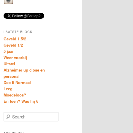
LAATSTE BLOGS
Geveld 1.5/2
Geveld 1/2
5 jaar
Weer voorbij
Uitstel
Alzheimer up close en
personal
Doe ff Normaal
Leeg
Moedeloos?
En toen? Was hij 6
S
e
a
r