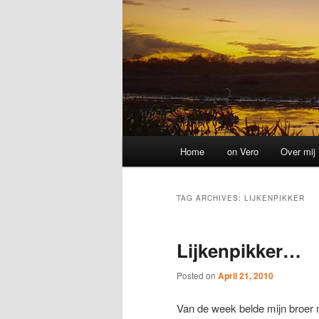
Main
Home
on Vero
Over mij
menu
TAG ARCHIVES:
LIJKENPIKKER
Lijkenpikker…
Posted on
April 21, 2010
Van de week belde mijn broer m