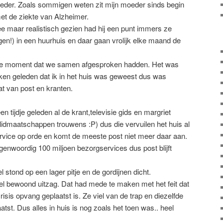
eder. Zoals sommigen weten zit mijn moeder sinds begin
met de ziekte van Alzheimer.
e maar realistisch gezien had hij een punt immers ze
en!) in een huurhuis en daar gaan vrolijk elke maand de
ste moment dat we samen afgesproken hadden. Het was
ken geleden dat ik in het huis was geweest dus was
t van post en kranten.
n tijdje geleden al de krant,televisie gids en margriet
dmaatschappen trouwens :P) dus die vervuilen het huis al
ervice op orde en komt de meeste post niet meer daar aan.
nwoordig 100 miljoen bezorgservices dus post blijft
 stond op een lager pitje en de gordijnen dicht.
eel bewoond uitzag. Dat had mede te maken met het feit dat
isis opvang geplaatst is. Ze viel van de trap en diezelfde
atst. Dus alles in huis is nog zoals het toen was.. heel