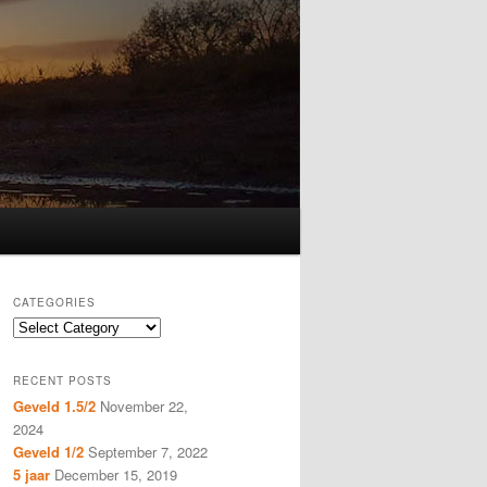
CATEGORIES
Categories
RECENT POSTS
Geveld 1.5/2
November 22,
2024
Geveld 1/2
September 7, 2022
5 jaar
December 15, 2019