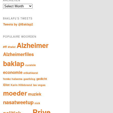
ARCHIEVEN
c
Archieven
h
BAKLAP2’S TWEETS
Tweets by @Baklap2
POPULAIRE WOORDEN
Alzheimer
#ff
#twist
Alzheimerfiles
baklap
curatele
economie
erikahkarst
gedicht
femke halsema
gastblog
iDiot
Karin Hillebrand
las vegas
moeder
muziek
nasatweetup
nick
Prive
politiek