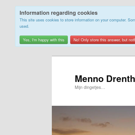
Information regarding cookies
This site uses cookies to store information on your computer. Som
used.
Yes, I'm happy with this
No! Only store this answer, but not
Skip
Skip
to
to
primary
secondary
Menno Drenth
content
content
Mijn dingetjes…