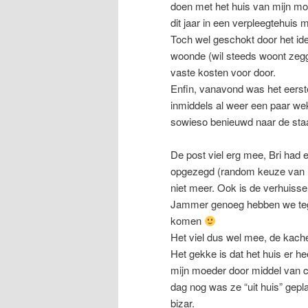
doen met het huis van mijn mo
dit jaar in een verpleegtehuis 
Toch wel geschokt door het ide
woonde (wil steeds woont zegg
vaste kosten voor door.
Enfin, vanavond was het eer
inmiddels al weer een paar we
sowieso benieuwd naar de staa
De post viel erg mee, Bri had ee
opgezegd (random keuze van li
niet meer. Ook is de verhuiss
Jammer genoeg hebben we tege
komen
Het viel dus wel mee, de kachel
Het gekke is dat het huis er h
mijn moeder door middel van cr
dag nog was ze “uit huis” gepla
bizar.