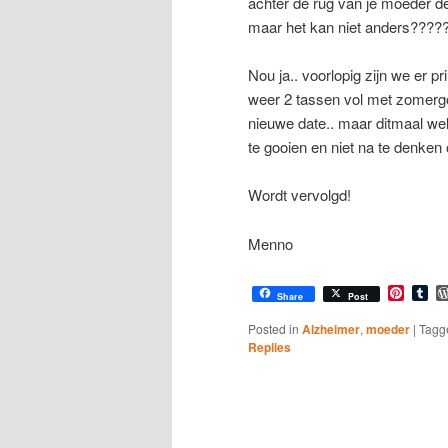
achter de rug van je moeder de 
maar het kan niet anders????? 
Nou ja.. voorlopig zijn we er p
weer 2 tassen vol met zomerg
nieuwe date.. maar ditmaal wel
te gooien en niet na te denken
Wordt vervolgd!
Menno
Pinter
Tu
Share
Post
Posted in
Alzheimer
,
moeder
|
Tagg
Replies