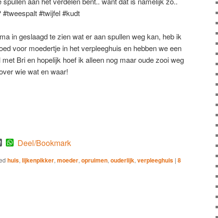
spullen aan het verdelen bent.. want dat is namelijk zo..
#tweespalt #twijfel #kudt
rima in geslaagd te zien wat er aan spullen weg kan, heb ik
oed voor moedertje in het verpleeghuis en hebben we een
 met Bri en hopelijk hoef ik alleen nog maar oude zooi weg
 over wie wat en waar!
est
mblr
WordPress
WhatsApp
Deel/Bookmark
ed
huis
,
lijkenpikker
,
moeder
,
opruimen
,
ouderlijk
,
verpleeghuis
|
8