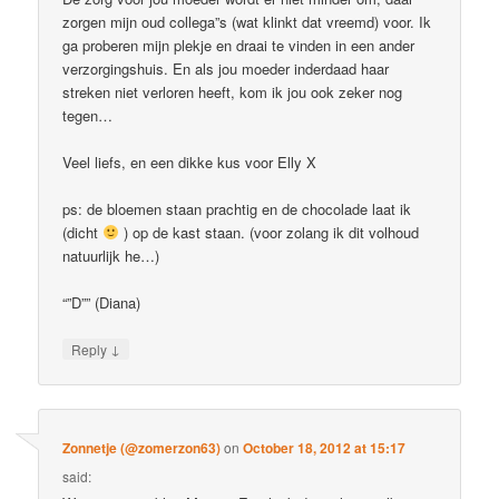
zorgen mijn oud collega”s (wat klinkt dat vreemd) voor. Ik
ga proberen mijn plekje en draai te vinden in een ander
verzorgingshuis. En als jou moeder inderdaad haar
streken niet verloren heeft, kom ik jou ook zeker nog
tegen…
Veel liefs, en een dikke kus voor Elly X
ps: de bloemen staan prachtig en de chocolade laat ik
(dicht
) op de kast staan. (voor zolang ik dit volhoud
natuurlijk he…)
“”D”” (Diana)
↓
Reply
Zonnetje (@zomerzon63)
on
October 18, 2012 at 15:17
said: