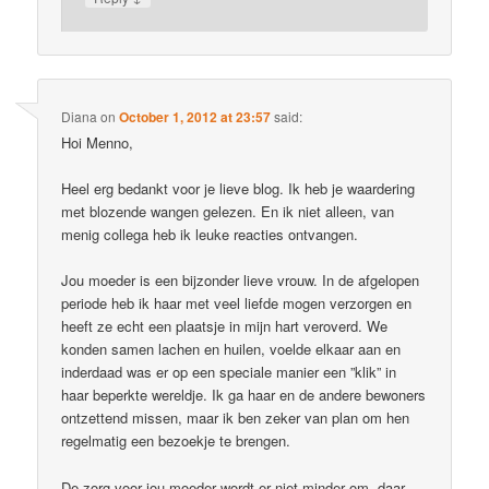
Diana
on
October 1, 2012 at 23:57
said:
Hoi Menno,
Heel erg bedankt voor je lieve blog. Ik heb je waardering
met blozende wangen gelezen. En ik niet alleen, van
menig collega heb ik leuke reacties ontvangen.
Jou moeder is een bijzonder lieve vrouw. In de afgelopen
periode heb ik haar met veel liefde mogen verzorgen en
heeft ze echt een plaatsje in mijn hart veroverd. We
konden samen lachen en huilen, voelde elkaar aan en
inderdaad was er op een speciale manier een ”klik” in
haar beperkte wereldje. Ik ga haar en de andere bewoners
ontzettend missen, maar ik ben zeker van plan om hen
regelmatig een bezoekje te brengen.
De zorg voor jou moeder wordt er niet minder om, daar