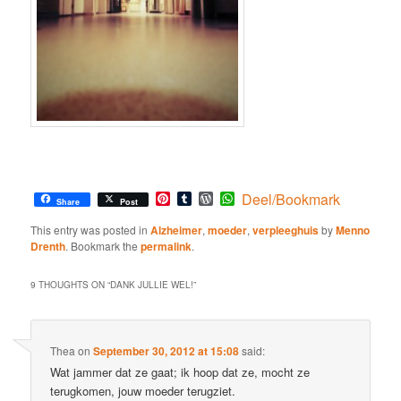
Pinterest
Tumblr
WordPress
WhatsApp
Deel/Bookmark
Share
Post
This entry was posted in
Alzheimer
,
moeder
,
verpleeghuis
by
Menno
Drenth
. Bookmark the
permalink
.
9 THOUGHTS ON “
DANK JULLIE WEL!
”
Thea
on
September 30, 2012 at 15:08
said:
Wat jammer dat ze gaat; ik hoop dat ze, mocht ze
terugkomen, jouw moeder terugziet.