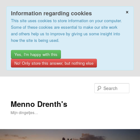
×
Information regarding cookies
This site uses cookies to store information on your computer.
Some of these cookies are essential to make our site work
and others help us to improve by giving us some insight into
how the site is being used.
Yes, I'm happy with this
No! Only store this answer, but nothing else
Skip
to
Sear
primary
content
Menno Drenth's
Mijn dingetjes…