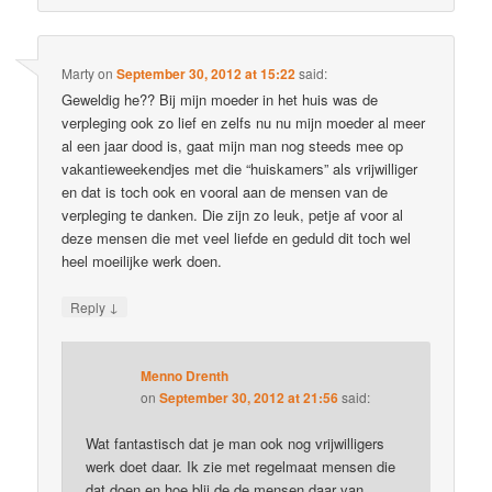
Marty
on
September 30, 2012 at 15:22
said:
Geweldig he?? Bij mijn moeder in het huis was de
verpleging ook zo lief en zelfs nu nu mijn moeder al meer
al een jaar dood is, gaat mijn man nog steeds mee op
vakantieweekendjes met die “huiskamers” als vrijwilliger
en dat is toch ook en vooral aan de mensen van de
verpleging te danken. Die zijn zo leuk, petje af voor al
deze mensen die met veel liefde en geduld dit toch wel
heel moeilijke werk doen.
↓
Reply
Menno Drenth
on
September 30, 2012 at 21:56
said:
Wat fantastisch dat je man ook nog vrijwilligers
werk doet daar. Ik zie met regelmaat mensen die
dat doen en hoe blij de de mensen daar van