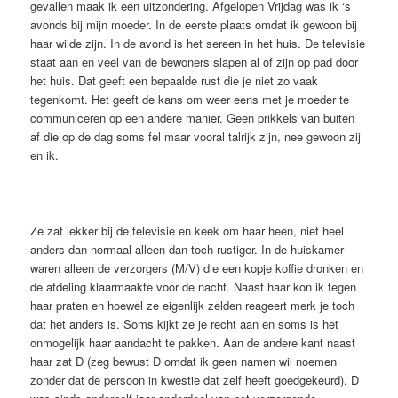
gevallen maak ik een uitzondering. Afgelopen Vrijdag was ik ‘s
avonds bij mijn moeder. In de eerste plaats omdat ik gewoon bij
haar wilde zijn. In de avond is het sereen in het huis. De televisie
staat aan en veel van de bewoners slapen al of zijn op pad door
het huis. Dat geeft een bepaalde rust die je niet zo vaak
tegenkomt. Het geeft de kans om weer eens met je moeder te
communiceren op een andere manier. Geen prikkels van buiten
af die op de dag soms fel maar vooral talrijk zijn, nee gewoon zij
en ik.
Ze zat lekker bij de televisie en keek om haar heen, niet heel
anders dan normaal alleen dan toch rustiger. In de huiskamer
waren alleen de verzorgers (M/V) die een kopje koffie dronken en
de afdeling klaarmaakte voor de nacht. Naast haar kon ik tegen
haar praten en hoewel ze eigenlijk zelden reageert merk je toch
dat het anders is. Soms kijkt ze je recht aan en soms is het
onmogelijk haar aandacht te pakken. Aan de andere kant naast
haar zat D (zeg bewust D omdat ik geen namen wil noemen
zonder dat de persoon in kwestie dat zelf heeft goedgekeurd). D