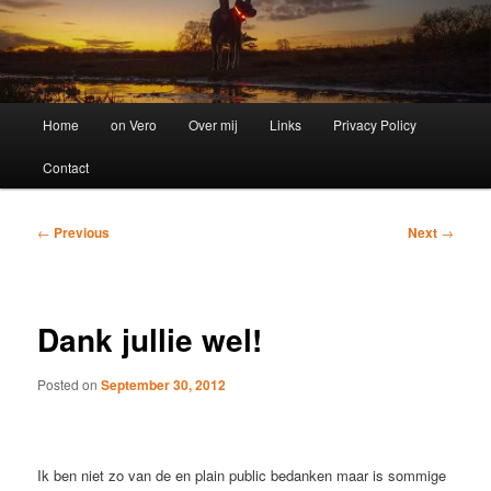
Main
Home
on Vero
Over mij
Links
Privacy Policy
menu
Contact
Post
←
Previous
Next
→
navigation
Dank jullie wel!
Posted on
September 30, 2012
Ik ben niet zo van de en plain public bedanken maar is sommige