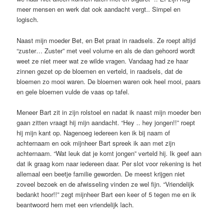
meer mensen en werk dat ook aandacht vergt.. Simpel en
logisch.
Naast mijn moeder Bet, en Bet praat in raadsels. Ze roept altijd
“zuster… Zuster” met veel volume en als de dan gehoord wordt
weet ze niet meer wat ze wilde vragen. Vandaag had ze haar
zinnen gezet op de bloemen en verteld, in raadsels, dat de
bloemen zo mooi waren. De bloemen waren ook heel mooi, paars
en gele bloemen vulde de vaas op tafel.
Meneer Bart zit in zijn rolstoel en nadat ik naast mijn moeder ben
gaan zitten vraagt hij mijn aandacht. “Hey .. hey jongen!!” roept
hij mijn kant op. Nagenoeg iedereen ken ik bij naam of
achternaam en ook mijnheer Bart spreek ik aan met zijn
achternaam. “Wat leuk dat je komt jongen” verteld hij. Ik geef aan
dat ik graag kom naar iedereen daar. Per slot voor rekening is het
allemaal een beetje familie geworden. De meest krijgen niet
zoveel bezoek en de afwisseling vinden ze wel fijn. “Vriendelijk
bedankt hoor!!” zegt mijnheer Bart een keer of 5 tegen me en ik
beantwoord hem met een vriendelijk lach.