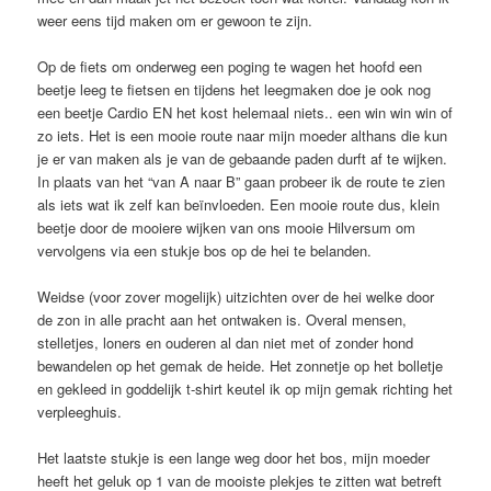
weer eens tijd maken om er gewoon te zijn.
Op de fiets om onderweg een poging te wagen het hoofd een
beetje leeg te fietsen en tijdens het leegmaken doe je ook nog
een beetje Cardio EN het kost helemaal niets.. een win win win of
zo iets. Het is een mooie route naar mijn moeder althans die kun
je er van maken als je van de gebaande paden durft af te wijken.
In plaats van het “van A naar B” gaan probeer ik de route te zien
als iets wat ik zelf kan beïnvloeden. Een mooie route dus, klein
beetje door de mooiere wijken van ons mooie Hilversum om
vervolgens via een stukje bos op de hei te belanden.
Weidse (voor zover mogelijk) uitzichten over de hei welke door
de zon in alle pracht aan het ontwaken is. Overal mensen,
stelletjes, loners en ouderen al dan niet met of zonder hond
bewandelen op het gemak de heide. Het zonnetje op het bolletje
en gekleed in goddelijk t-shirt keutel ik op mijn gemak richting het
verpleeghuis.
Het laatste stukje is een lange weg door het bos, mijn moeder
heeft het geluk op 1 van de mooiste plekjes te zitten wat betreft