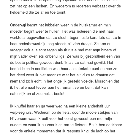
zet het op een lachen. En wederom is iedereen verbaast over de
helderheid die ze af en toe toont.
Onderwijl begint het kibbelen weer in de huiskamer en mijn
moeder begint weer te huilen. Het was iedereen die met haar
werkte al opgevallen dat ze slecht tegen ruzie kan. Iets dat ze in
haar onderbewustzijn nog steeds bij zich draagt. Ze kon er
vroeger ook al slecht tegen als ik ruzie had met mijn broers of
mijn vader over iets onbenulligs. Ze was bij gezondheid een van
de beste politica geweest denk ik als ze dat had gewild. Het
bemiddelen in conflicten was haar allersterkste punt en hoe ze
het deed weet ik niet maar ze wist het altijd zo te draaien dat
niemand zich echt in het ongelijk gesteld voelde. Misschien dat
ik het allemaal teveel aan het romantiseren ben.. dat kan
natuurlijk en al zou het… boeie!
Ik knuffel haar en ga weer weg na een kleine anderhalf uur
verpleeghuis. Wederom op de fiets, door de mooie stukjes van
Hilversum waar ik ooit voor het eerst geweest ben met mijn
ouders en waar ik nu voor kies om te fietsen. En ik ben dankbaar
voor de enkele momenten dat ik respons krijg, de lach op het