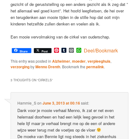
gezicht of de geruststelling op een anders gezicht als ik zeg dat ”
het allemaal wel goed komt”. Het hoofd leegfietsen, de hei over
en terugdenken aan mooie tijden in de stille hop dat ooit mijn
kinderen hetzelfde zullen denken en voelen als ik.
Een mooie vervolmaking van de cirkel van ouderschap.
Pinterest
Tumblr
WordPress
WhatsApp
Deel/Bookmark
Share
Post
This entry was posted in
Alzheimer
,
moeder
,
verpleeghuis
,
verzorging
by
Menno Drenth
. Bookmark the
permalink
.
3 THOUGHTS ON “
CIRKELS
”
Hammie_S
on
June 3, 2013 at 00:16
said:
Dank voor je mooie verhaal Menno, ik zat er net even
helemaal doorheen en had een lelijk leeg gevoel in het
hele lijf maar je verhaal brengt me op de een of andere
wijze weer terug met de voetjes op de vloer
De moeke van Bennie ligt nog steeds in het ziekenhuis