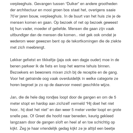
verpleeghuis. Gevangen tussen “Duiker” en andere grootheden
der architectuur en mooi groen bos staat het, overigens saaie
70’er jaren bouw, verpleeghuis. In de buurt van het huis zie je de
mensen komen en gaan. Op bezoek of net op bezoek geweest
bij hun vader, moeder of geliefde. Mensen die gaan zijn vaak
uitbundiger dan de mensen die komen.. niet gek ook omdat je
wederom weer gewezen bent op de tekortkomingen die de ziekte
met zich meebrengt.
Lekker gefietst en tikkeltje (jaja ook een dagje ouder) moe in de
benen parkeer ik de fiets en loop het warme tehuis binnen.
Bezoekers en bewoners mixen zich bij de receptie en de gang.
Voor het getrainde oog vaak overduidelijk in welke categorie ze
horen begroet je zo op de daarvoor meest geschikte wijze.
Jan, die de hele dag rondjes loopt door de gangen en om de 5
meter stopt en hardop aan zichzelf vermeld “Hij doet het niet
hoor.. hij doet het niet” en dan weer 5 meter verder loopt en grote
snelle pas. Of Greet die hoofd naar beneden, keurig gekleed
langzaam door de gangen sloft en heel af en toe schichtig op
kijkt. Zeg je haar vriendelijk gedag kijkt ze je altijd een beetje