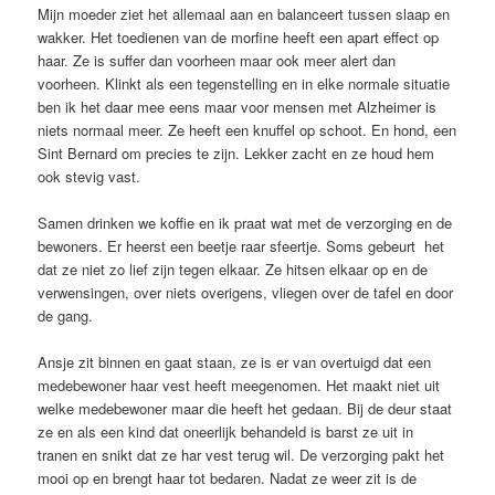
Mijn moeder ziet het allemaal aan en balanceert tussen slaap en
wakker. Het toedienen van de morfine heeft een apart effect op
haar. Ze is suffer dan voorheen maar ook meer alert dan
voorheen. Klinkt als een tegenstelling en in elke normale situatie
ben ik het daar mee eens maar voor mensen met Alzheimer is
niets normaal meer. Ze heeft een knuffel op schoot. En hond, een
Sint Bernard om precies te zijn. Lekker zacht en ze houd hem
ook stevig vast.
Samen drinken we koffie en ik praat wat met de verzorging en de
bewoners. Er heerst een beetje raar sfeertje. Soms gebeurt het
dat ze niet zo lief zijn tegen elkaar. Ze hitsen elkaar op en de
verwensingen, over niets overigens, vliegen over de tafel en door
de gang.
Ansje zit binnen en gaat staan, ze is er van overtuigd dat een
medebewoner haar vest heeft meegenomen. Het maakt niet uit
welke medebewoner maar die heeft het gedaan. Bij de deur staat
ze en als een kind dat oneerlijk behandeld is barst ze uit in
tranen en snikt dat ze har vest terug wil. De verzorging pakt het
mooi op en brengt haar tot bedaren. Nadat ze weer zit is de