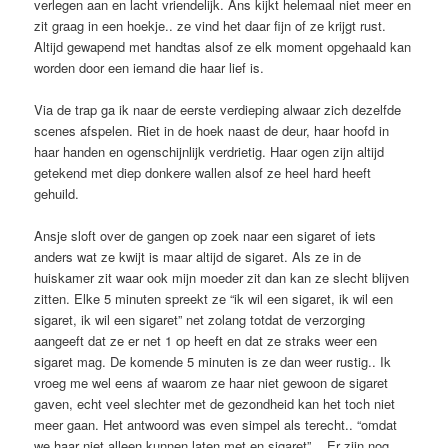
verlegen aan en lacht vriendelijk. Ans kijkt helemaal niet meer en
zit graag in een hoekje.. ze vind het daar fijn of ze krijgt rust.
Altijd gewapend met handtas alsof ze elk moment opgehaald kan
worden door een iemand die haar lief is.
Via de trap ga ik naar de eerste verdieping alwaar zich dezelfde
scenes afspelen. Riet in de hoek naast de deur, haar hoofd in
haar handen en ogenschijnlijk verdrietig. Haar ogen zijn altijd
getekend met diep donkere wallen alsof ze heel hard heeft
gehuild.
Ansje sloft over de gangen op zoek naar een sigaret of iets
anders wat ze kwijt is maar altijd de sigaret. Als ze in de
huiskamer zit waar ook mijn moeder zit dan kan ze slecht blijven
zitten. Elke 5 minuten spreekt ze “ik wil een sigaret, ik wil een
sigaret, ik wil een sigaret” net zolang totdat de verzorging
aangeeft dat ze er net 1 op heeft en dat ze straks weer een
sigaret mag. De komende 5 minuten is ze dan weer rustig.. Ik
vroeg me wel eens af waarom ze haar niet gewoon de sigaret
gaven, echt veel slechter met de gezondheid kan het toch niet
meer gaan. Het antwoord was even simpel als terecht.. “omdat
we haar niet alleen kunnen laten met en sigaret” .. Er zijn nog