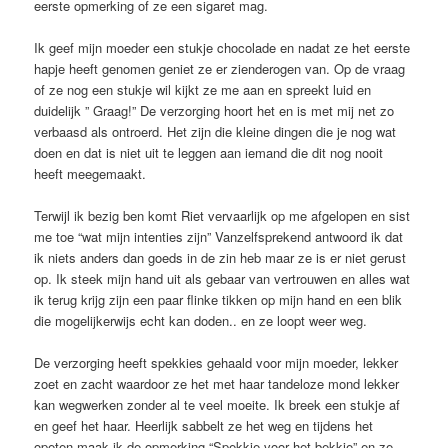
eerste opmerking of ze een sigaret mag.
Ik geef mijn moeder een stukje chocolade en nadat ze het eerste
hapje heeft genomen geniet ze er zienderogen van. Op de vraag
of ze nog een stukje wil kijkt ze me aan en spreekt luid en
duidelijk ” Graag!” De verzorging hoort het en is met mij net zo
verbaasd als ontroerd. Het zijn die kleine dingen die je nog wat
doen en dat is niet uit te leggen aan iemand die dit nog nooit
heeft meegemaakt.
Terwijl ik bezig ben komt Riet vervaarlijk op me afgelopen en sist
me toe “wat mijn intenties zijn” Vanzelfsprekend antwoord ik dat
ik niets anders dan goeds in de zin heb maar ze is er niet gerust
op. Ik steek mijn hand uit als gebaar van vertrouwen en alles wat
ik terug krijg zijn een paar flinke tikken op mijn hand en een blik
die mogelijkerwijs echt kan doden.. en ze loopt weer weg.
De verzorging heeft spekkies gehaald voor mijn moeder, lekker
zoet en zacht waardoor ze het met haar tandeloze mond lekker
kan wegwerken zonder al te veel moeite. Ik breek een stukje af
en geef het haar. Heerlijk sabbelt ze het weg en tijdens het
opeten maak ik de opmerking “Spekkie voor het bekkie” en ze