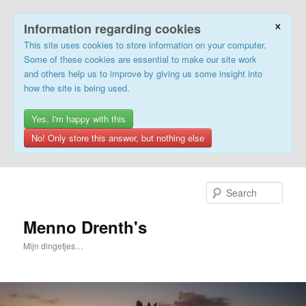
×
Information regarding cookies
This site uses cookies to store information on your computer.
Some of these cookies are essential to make our site work
and others help us to improve by giving us some insight into
how the site is being used.
Yes, I'm happy with this
No! Only store this answer, but nothing else
Skip
to
Sear
primary
content
Menno Drenth's
Mijn dingetjes…