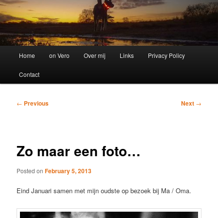
Main
Home
on Vero
Over mij
Links
Privacy Policy
menu
Contact
Post
←
Previous
Next
→
navigation
Zo maar een foto…
Posted on
February 5, 2013
Eind Januari samen met mijn oudste op bezoek bij Ma / Oma.