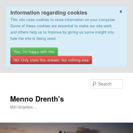
×
Information regarding cookies
This site uses cookies to store information on your computer.
Some of these cookies are essential to make our site work
and others help us to improve by giving us some insight into
how the site is being used.
Yes, I'm happy with this
No! Only store this answer, but nothing else
Skip
to
Sear
primary
content
Menno Drenth's
Mijn dingetjes…