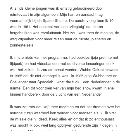
Al sinds kleine jongen was ik ernstig gefascineerd door
ruimtevaart in zijn algemeen. Mijn hart en aandacht lag
voornamelijk bij de Space Shuttle. De eerste vloog toen ik 10
was in 1981. Het concept van een “vliegtuig” dat je kon
hergebruiken was revolutionair. Het zou, was toen de mening, de
weg vrijmaken voor meer reizen naar de ruimte, planeten en
zonnestelsels.
Ik miste niets van het programma, had boekjes (jaja pre-internet
tijdperk) en had videobanden met de diverse lanceringen en ik
wist het zeker.. ik zou astronaut worden. Wubbo Ockels bewees
in 1985 dat dit niet onmogelijk was. In 1985 ging Wubbo met de
Challenger naar Spacelab.. what the fuck.. een Nederlander in de
ruimte. Een tot voor toen ver van mijn bed show kwam in ene
binnen handbereik door de vlucht van een Nederlander.
Ik was zo trots dat “wij” mee mochten en dat het dromen over het
astronaut zijn waarheid kon worden voor mensen als ik. Ik vrat
de missie die hij deed. Keek alles en omdat ik zo enthousiast
was mocht ik ook veel lang opblijven gedurende zijn 7 dagen in