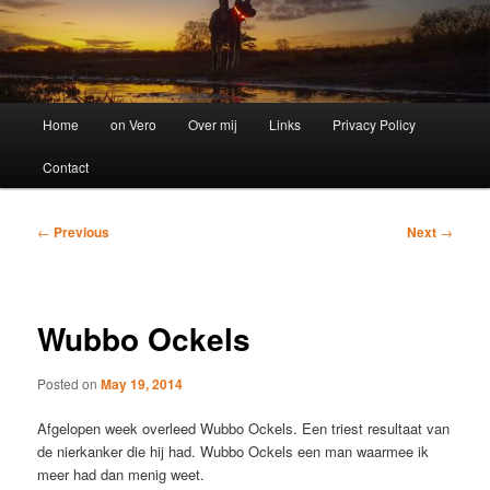
Main
Home
on Vero
Over mij
Links
Privacy Policy
menu
Contact
Post
←
Previous
Next
→
navigation
Wubbo Ockels
Posted on
May 19, 2014
Afgelopen week overleed Wubbo Ockels. Een triest resultaat van
de nierkanker die hij had. Wubbo Ockels een man waarmee ik
meer had dan menig weet.