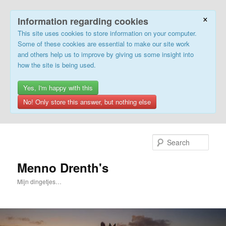
×
Information regarding cookies
This site uses cookies to store information on your computer.
Some of these cookies are essential to make our site work
and others help us to improve by giving us some insight into
how the site is being used.
Yes, I'm happy with this
No! Only store this answer, but nothing else
Skip
to
Sear
primary
content
Menno Drenth's
Mijn dingetjes…