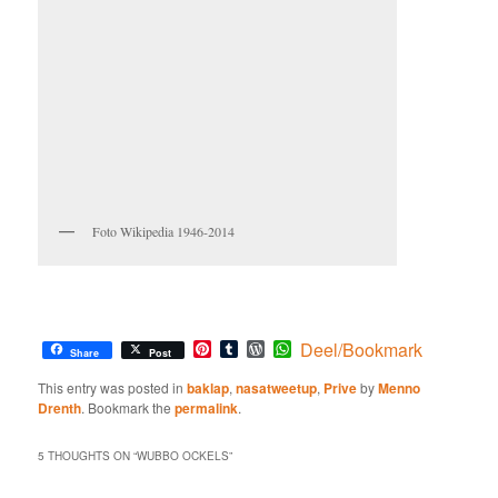
Foto Wikipedia 1946-2014
Pinterest
Tumblr
WordPress
WhatsApp
Deel/Bookmark
Share
Post
This entry was posted in
baklap
,
nasatweetup
,
Prive
by
Menno
Drenth
. Bookmark the
permalink
.
5 THOUGHTS ON “
WUBBO OCKELS
”