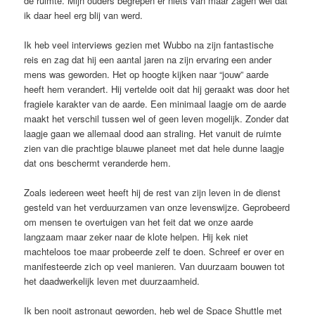
de ruimte. Mijn ouders begrepen er niets van maar zagen wel dat
ik daar heel erg blij van werd.
Ik heb veel interviews gezien met Wubbo na zijn fantastische
reis en zag dat hij een aantal jaren na zijn ervaring een ander
mens was geworden. Het op hoogte kijken naar “jouw” aarde
heeft hem verandert. Hij vertelde ooit dat hij geraakt was door het
fragiele karakter van de aarde. Een minimaal laagje om de aarde
maakt het verschil tussen wel of geen leven mogelijk. Zonder dat
laagje gaan we allemaal dood aan straling. Het vanuit de ruimte
zien van die prachtige blauwe planeet met dat hele dunne laagje
dat ons beschermt veranderde hem.
Zoals iedereen weet heeft hij de rest van zijn leven in de dienst
gesteld van het verduurzamen van onze levenswijze. Geprobeerd
om mensen te overtuigen van het feit dat we onze aarde
langzaam maar zeker naar de klote helpen. Hij kek niet
machteloos toe maar probeerde zelf te doen. Schreef er over en
manifesteerde zich op veel manieren. Van duurzaam bouwen tot
het daadwerkelijk leven met duurzaamheid.
Ik ben nooit astronaut geworden, heb wel de Space Shuttle met