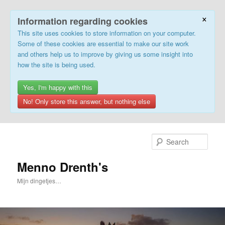
×
Information regarding cookies
This site uses cookies to store information on your computer.
Some of these cookies are essential to make our site work
and others help us to improve by giving us some insight into
how the site is being used.
Yes, I'm happy with this
No! Only store this answer, but nothing else
Skip
to
Sear
primary
content
Menno Drenth's
Mijn dingetjes…