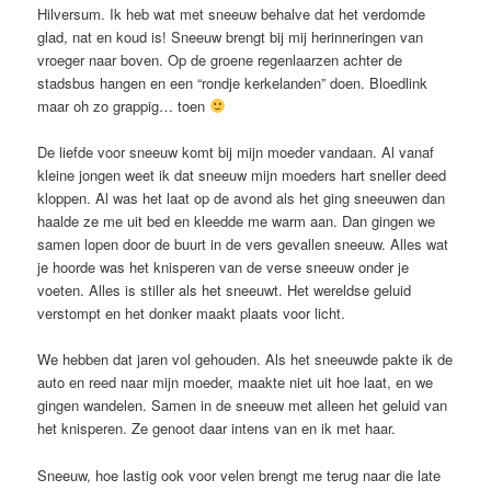
Hilversum. Ik heb wat met sneeuw behalve dat het verdomde
glad, nat en koud is! Sneeuw brengt bij mij herinneringen van
vroeger naar boven. Op de groene regenlaarzen achter de
stadsbus hangen en een “rondje kerkelanden” doen. Bloedlink
maar oh zo grappig… toen
De liefde voor sneeuw komt bij mijn moeder vandaan. Al vanaf
kleine jongen weet ik dat sneeuw mijn moeders hart sneller deed
kloppen. Al was het laat op de avond als het ging sneeuwen dan
haalde ze me uit bed en kleedde me warm aan. Dan gingen we
samen lopen door de buurt in de vers gevallen sneeuw. Alles wat
je hoorde was het knisperen van de verse sneeuw onder je
voeten. Alles is stiller als het sneeuwt. Het wereldse geluid
verstompt en het donker maakt plaats voor licht.
We hebben dat jaren vol gehouden. Als het sneeuwde pakte ik de
auto en reed naar mijn moeder, maakte niet uit hoe laat, en we
gingen wandelen. Samen in de sneeuw met alleen het geluid van
het knisperen. Ze genoot daar intens van en ik met haar.
Sneeuw, hoe lastig ook voor velen brengt me terug naar die late