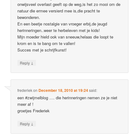
onwijsveel overlast geeft op de weg,is het zo mooi om de
natuur die ermee versierd mee is,die pracht te
bewonderen.
En een beetje nostalgie van vroeger erbij,de jeugd
herinneringen..weer te herbeleven met je kids!
Mijn moeder hield ook van sneeuw,helaas die loopt te
krom en is te bang om te vallen!
Succes met je schrijfkunst!
↓
Reply
frederiek
on
December 18, 2010 at 19:24
said:
een #zwijmelblog …. die herinneringen nemen ze je niet
meer af !
groetjes Frederiek
↓
Reply