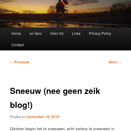
Main
Home
on Vero
Over mij
Links
Privacy Policy
menu
Contact
Post
←
Previous
Next
→
navigation
Sneeuw (nee geen zeik
blog!)
Posted on
December 18, 2010
Gisteren begon het te sneeuwen, echt serieus te sneeuwen in