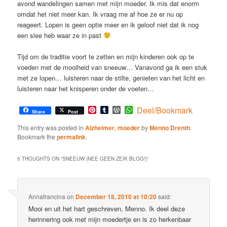
avond wandelingen samen met mijn moeder. Ik mis dat enorm
omdat het niet meer kan. Ik vraag me af hoe ze er nu op
reageert. Lopen is geen optie meer en ik geloof niet dat ik nog
een slee heb waar ze in past
Tijd om de traditie voort te zetten en mijn kinderen ook op te
voeden met de mooiheid van sneeuw… Vanavond ga ik een stuk
met ze lopen… luisteren naar de stilte, genieten van het licht en
luisteren naar het knisperen onder de voeten…
Pinterest
Tumblr
WordPress
WhatsApp
Deel/Bookmark
Share
Post
This entry was posted in
Alzheimer
,
moeder
by
Menno Drenth
.
Bookmark the
permalink
.
5 THOUGHTS ON “
SNEEUW (NEE GEEN ZEIK BLOG!)
”
Annafrancina
on
December 18, 2010 at 10:20
said:
Mooi en uit het hart geschreven, Menno. Ik deel deze
herinnering ook met mijn moedertje en is zo herkenbaar