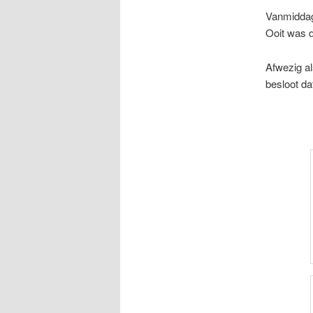
Vanmiddag 
Ooit was d
Afwezig al
besloot da