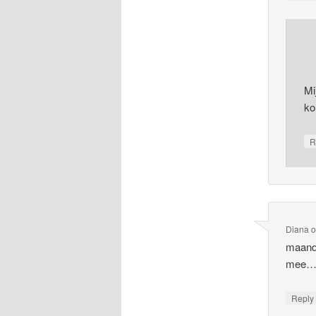
Mi
ko
R
Diana
maanda
mee….d
Repl