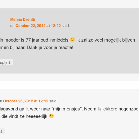
Menno Drenth
on
October 22, 2012 at 12:42
said:
jn moeder is 77 jaar oud inmiddels
Ik zal zo veel mogelijk blijven
men bij haar. Dank je voor je reactie!
↓
eply
on
October 26, 2012 at 12:15
said:
gavond ga ik weer naar “mijn mensjes”. Neem ik lekkere negenzo
ie vindt ze heeeeerlijk
↓
y