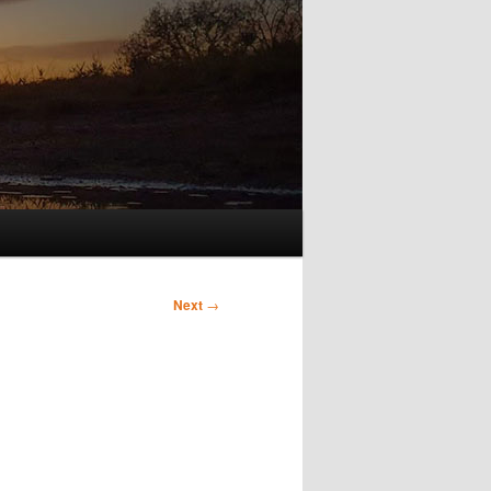
Next
→