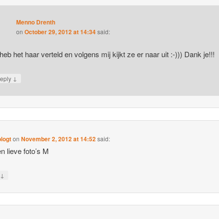
Menno Drenth
on
October 29, 2012 at 14:34
said:
 heb het haar verteld en volgens mij kijkt ze er naar uit :-))) Dank je!!!
↓
eply
blogt
on
November 2, 2012 at 14:52
said:
n lieve foto’s M
↓
y