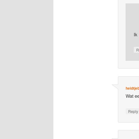
Ik
R
heidtje
Wat ee
Repl