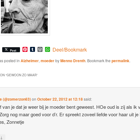
Pinterest
Tumblr
WordPress
WhatsApp
Deel/Bookmark
Post
as posted in
Alzheimer
,
moeder
by
Menno Drenth
. Bookmark the
permalink
.
ON “
GEWOON ZO MAAR
”
je (@zomerzon63)
on
October 22, 2012 at 12:18
said:
ef van je dat je weer bij je moeder bent geweest. HOe oud is zij als ik
org nog maar goed voor d’r. Er spreekt zoveel liefde voor haar uit je 
es, Zonnetje
↓
y