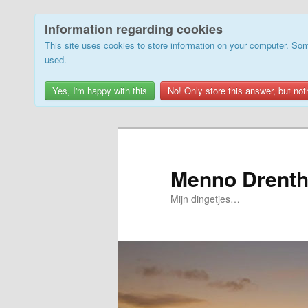
Information regarding cookies
This site uses cookies to store information on your computer. Som
used.
Yes, I'm happy with this
No! Only store this answer, but not
Skip
to
primary
Menno Drenth
content
Mijn dingetjes…