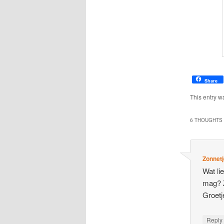
Share
This entry w
6 THOUGHTS 
Zonnet
Wat li
mag? Z
Groetj
Repl