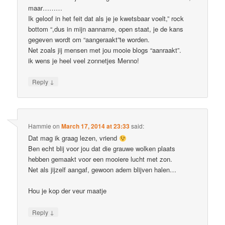
maar………
Ik geloof in het feit dat als je je kwetsbaar voelt,” rock
bottom “,dus in mijn aanname, open staat, je de kans
gegeven wordt om “aangeraakt”te worden.
Net zoals jij mensen met jou mooie blogs “aanraakt”.
ik wens je heel veel zonnetjes Menno!
↓
Reply
Hammie
on
March 17, 2014 at 23:33
said:
Dat mag ik graag lezen, vriend
Ben echt blij voor jou dat die grauwe wolken plaats
hebben gemaakt voor een mooiere lucht met zon.
Net als jijzelf aangaf, gewoon adem blijven halen…
Hou je kop der veur maatje
↓
Reply