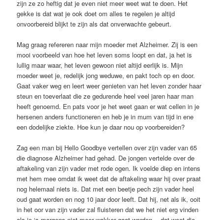
zijn ze zo heftig dat je even niet meer weet wat te doen. Het
gekke is dat wat je ook doet om alles te regelen je altijd
onvoorbereid blijkt te zijn als dat onverwachte gebeurt.
Mag graag refereren naar mijn moeder met Alzheimer. Zij is een
mooi voorbeeld van hoe het leven soms loopt en dat, ja het is
lullig maar waar, het leven gewoon niet altijd eerlijk is. Mijn
moeder weet je, redelijk jong weduwe, en pakt toch op en door.
Gaat vaker weg en leert weer genieten van het leven zonder haar
steun en toeverlaat die ze gedurende heel veel jaren haar man
heeft genoemd. En pats voor je het weet gaan er wat cellen in je
hersenen anders functioneren en heb je in mum van tijd in ene
een dodelijke ziekte. Hoe kun je daar nou op voorbereiden?
Zag een man bij Hello Goodbye vertellen over zijn vader van 65
die diagnose Alzheimer had gehad. De jongen vertelde over de
aftakeling van zijn vader met rode ogen. Ik voelde diep en intens
met hem mee omdat ik weet dat de aftakeling waar hij over praat
nog helemaal niets is. Dat met een beetje pech zijn vader heel
oud gaat worden en nog 10 jaar door leeft. Dat hij, net als ik, ooit
in het oor van zijn vader zal fluisteren dat we het niet erg vinden
als je ‘s morgens niet meer wakker gaat worden… dat weet die