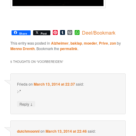
Pinterest
Tumblr
WordPress
WhatsApp
Deel/Bookmark
Share
Post
This entry was posted in
Alzheimer
,
baklap
,
moeder
,
Prive
,
zon
by
Menno Drenth
. Bookmark the
permalink
.
5 THOUGHTS ON “
VOORBEREIDEN
”
Frieda
on
March 13, 2014 at 22:37
said:
:-*
↓
Reply
dutchmoonnl
on
March 13, 2014 at 22:46
said: