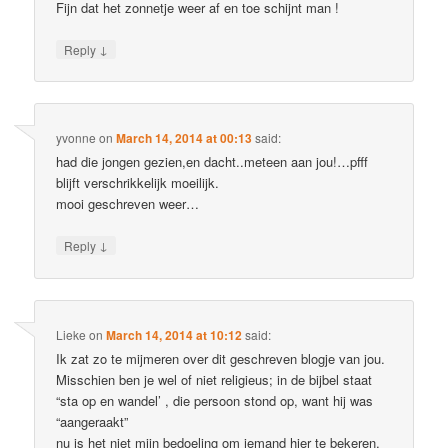
Fijn dat het zonnetje weer af en toe schijnt man !
↓
Reply
yvonne
on
March 14, 2014 at 00:13
said:
had die jongen gezien,en dacht..meteen aan jou!…pfff
blijft verschrikkelijk moeilijk.
mooi geschreven weer…
↓
Reply
Lieke
on
March 14, 2014 at 10:12
said:
Ik zat zo te mijmeren over dit geschreven blogje van jou.
Misschien ben je wel of niet religieus; in de bijbel staat
“sta op en wandel’ , die persoon stond op, want hij was
“aangeraakt”
nu is het niet mijn bedoeling om iemand hier te bekeren,