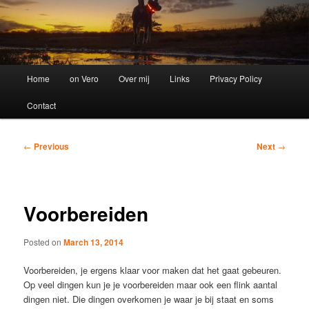
Main
Home
on Vero
Over mij
Links
Privacy Policy
menu
Contact
Post
←
Previous
Next
→
navigation
Voorbereiden
Posted on
March 13, 2014
Voorbereiden, je ergens klaar voor maken dat het gaat gebeuren.
Op veel dingen kun je je voorbereiden maar ook een flink aantal
dingen niet. Die dingen overkomen je waar je bij staat en soms