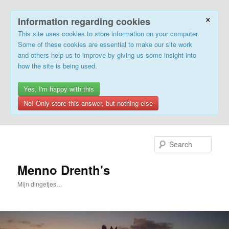
×
Information regarding cookies
This site uses cookies to store information on your computer.
Some of these cookies are essential to make our site work
and others help us to improve by giving us some insight into
how the site is being used.
Yes, I'm happy with this
No! Only store this answer, but nothing else
Skip
to
Sear
primary
content
Menno Drenth's
Mijn dingetjes…