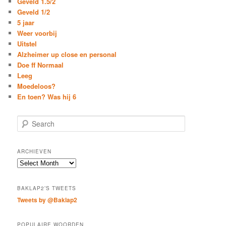
Geveld 1.5/2
Geveld 1/2
5 jaar
Weer voorbij
Uitstel
Alzheimer up close en personal
Doe ff Normaal
Leeg
Moedeloos?
En toen? Was hij 6
S
e
a
r
ARCHIEVEN
c
Archieven
h
BAKLAP2’S TWEETS
Tweets by @Baklap2
POPULAIRE WOORDEN