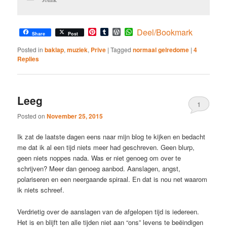
Pinterest
Tumblr
WordPress
WhatsApp
Deel/Bookmark
Share
Post
Posted in
baklap
,
muziek
,
Prive
|
Tagged
normaal gelredome
|
4
Replies
Leeg
1
Posted on
November 25, 2015
Ik zat de laatste dagen eens naar mijn blog te kijken en bedacht
me dat ik al een tijd niets meer had geschreven. Geen blurp,
geen niets noppes nada. Was er niet genoeg om over te
schrijven? Meer dan genoeg aanbod. Aanslagen, angst,
polariseren en een neergaande spiraal. En dat is nou net waarom
ik niets schreef.
Verdrietig over de aanslagen van de afgelopen tijd is iedereen.
Het is en blijft ten alle tijden niet aan “ons” levens te beëindigen