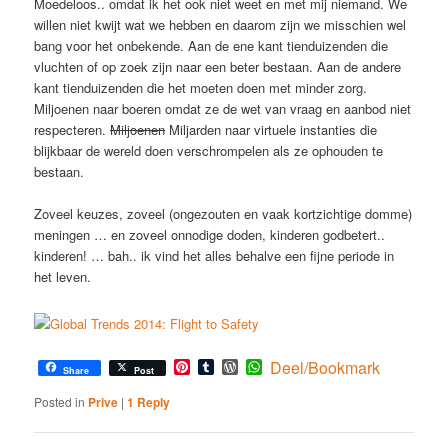
Moedeloos.. omdat ik het ook niet weet en met mij niemand. We
willen niet kwijt wat we hebben en daarom zijn we misschien wel
bang voor het onbekende. Aan de ene kant tienduizenden die
vluchten of op zoek zijn naar een beter bestaan. Aan de andere
kant tienduizenden die het moeten doen met minder zorg.
Miljoenen naar boeren omdat ze de wet van vraag en aanbod niet
respecteren.
Miljoenen
Miljarden naar virtuele instanties die
blijkbaar de wereld doen verschrompelen als ze ophouden te
bestaan.
Zoveel keuzes, zoveel (ongezouten en vaak kortzichtige domme)
meningen … en zoveel onnodige doden, kinderen godbetert..
kinderen! … bah.. ik vind het alles behalve een fijne periode in
het leven.
Pinterest
Tumblr
WordPress
WhatsApp
Deel/Bookmark
Share
Post
Posted in
Prive
|
1
Reply