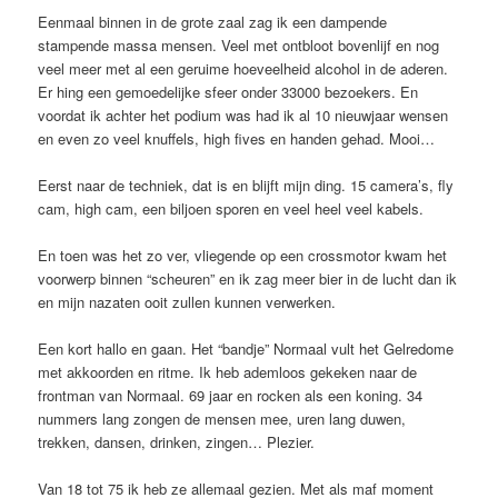
Eenmaal binnen in de grote zaal zag ik een dampende
stampende massa mensen. Veel met ontbloot bovenlijf en nog
veel meer met al een geruime hoeveelheid alcohol in de aderen.
Er hing een gemoedelijke sfeer onder 33000 bezoekers. En
voordat ik achter het podium was had ik al 10 nieuwjaar wensen
en even zo veel knuffels, high fives en handen gehad. Mooi…
Eerst naar de techniek, dat is en blijft mijn ding. 15 camera’s, fly
cam, high cam, een biljoen sporen en veel heel veel kabels.
En toen was het zo ver, vliegende op een crossmotor kwam het
voorwerp binnen “scheuren” en ik zag meer bier in de lucht dan ik
en mijn nazaten ooit zullen kunnen verwerken.
Een kort hallo en gaan. Het “bandje” Normaal vult het Gelredome
met akkoorden en ritme. Ik heb ademloos gekeken naar de
frontman van Normaal. 69 jaar en rocken als een koning. 34
nummers lang zongen de mensen mee, uren lang duwen,
trekken, dansen, drinken, zingen… Plezier.
Van 18 tot 75 ik heb ze allemaal gezien. Met als maf moment