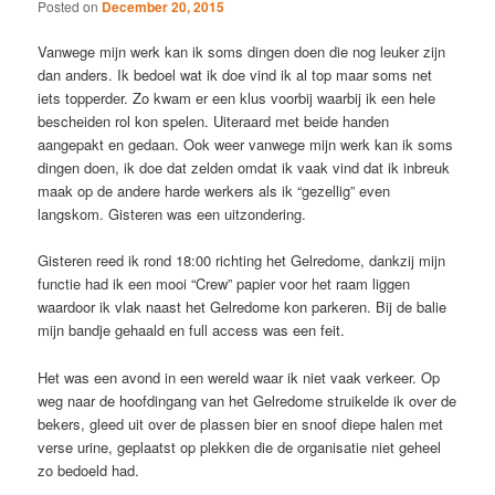
Posted on
December 20, 2015
Vanwege mijn werk kan ik soms dingen doen die nog leuker zijn
dan anders. Ik bedoel wat ik doe vind ik al top maar soms net
iets topperder. Zo kwam er een klus voorbij waarbij ik een hele
bescheiden rol kon spelen. Uiteraard met beide handen
aangepakt en gedaan. Ook weer vanwege mijn werk kan ik soms
dingen doen, ik doe dat zelden omdat ik vaak vind dat ik inbreuk
maak op de andere harde werkers als ik “gezellig” even
langskom. Gisteren was een uitzondering.
Gisteren reed ik rond 18:00 richting het Gelredome, dankzij mijn
functie had ik een mooi “Crew” papier voor het raam liggen
waardoor ik vlak naast het Gelredome kon parkeren. Bij de balie
mijn bandje gehaald en full access was een feit.
Het was een avond in een wereld waar ik niet vaak verkeer. Op
weg naar de hoofdingang van het Gelredome struikelde ik over de
bekers, gleed uit over de plassen bier en snoof diepe halen met
verse urine, geplaatst op plekken die de organisatie niet geheel
zo bedoeld had.