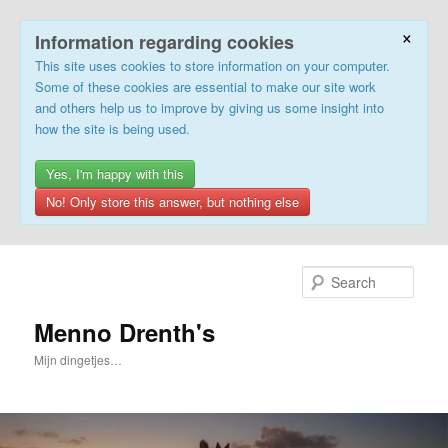
×
Information regarding cookies
This site uses cookies to store information on your computer.
Some of these cookies are essential to make our site work
and others help us to improve by giving us some insight into
how the site is being used.
Yes, I'm happy with this
No! Only store this answer, but nothing else
Skip
Skip
to
to
Sear
primary
secondary
content
content
Menno Drenth's
Mijn dingetjes…