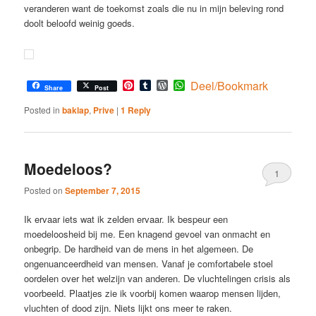
veranderen want de toekomst zoals die nu in mijn beleving rond
doolt beloofd weinig goeds.
Pinterest
Tumblr
WordPress
WhatsApp
Deel/Bookmark
Share
Post
Posted in
baklap
,
Prive
|
1
Reply
Moedeloos?
1
Posted on
September 7, 2015
Ik ervaar iets wat ik zelden ervaar. Ik bespeur een
moedeloosheid bij me. Een knagend gevoel van onmacht en
onbegrip. De hardheid van de mens in het algemeen. De
ongenuanceerdheid van mensen. Vanaf je comfortabele stoel
oordelen over het welzijn van anderen. De vluchtelingen crisis als
voorbeeld. Plaatjes zie ik voorbij komen waarop mensen lijden,
vluchten of dood zijn. Niets lijkt ons meer te raken.