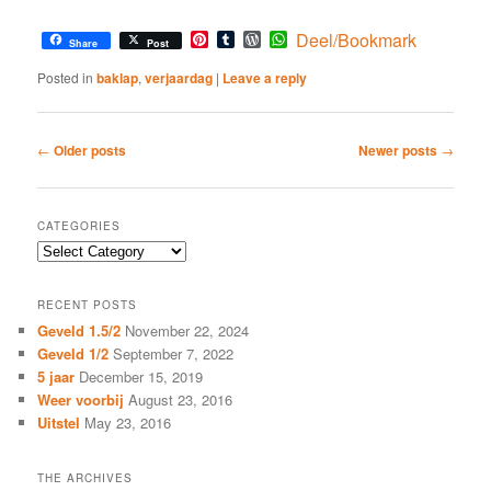
Pinterest
Tumblr
WordPress
WhatsApp
Deel/Bookmark
Share
Post
Posted in
baklap
,
verjaardag
|
Leave a reply
Post
←
Older posts
Newer posts
→
navigation
CATEGORIES
Categories
RECENT POSTS
Geveld 1.5/2
November 22, 2024
Geveld 1/2
September 7, 2022
5 jaar
December 15, 2019
Weer voorbij
August 23, 2016
Uitstel
May 23, 2016
THE ARCHIVES