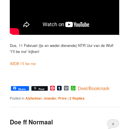
Dus, 11 Februari (ijs en weder dienende) NTR Uur van de Wolf
“I’ll be me” kijken!
IMDB I’ll be me
Pinterest
Tumblr
WordPress
WhatsApp
Deel/Bookmark
Share
Post
Posted in
Alzheimer
,
moeder
,
Prive
|
2
Replies
Doe ff Normaal
4