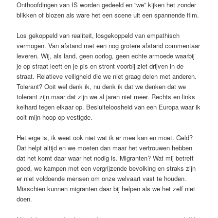
Onthoofdingen van IS worden gedeeld en “we” kijken het zonder
blikken of blozen als ware het een scene uit een spannende film.
Los gekoppeld van realiteit, losgekoppeld van empathisch
vermogen. Van afstand met een nog grotere afstand commentaar
leveren. Wij, als land, geen oorlog, geen echte armoede waarbij
je op straat leeft en je pis en stront voorbij ziet drijven in de
straat. Relatieve veiligheid die we niet graag delen met anderen.
Tolerant? Ooit wel denk ik, nu denk ik dat we denken dat we
tolerant zijn maar dat zijn we al jaren niet meer. Rechts en links
keihard tegen elkaar op. Besluiteloosheid van een Europa waar ik
ooit mijn hoop op vestigde.
Het erge is, ik weet ook niet wat ik er mee kan en moet. Geld?
Dat helpt altijd en we moeten dan maar het vertrouwen hebben
dat het komt daar waar het nodig is. Migranten? Wat mij betreft
goed, we kampen met een vergrijzende bevolking en straks zijn
er niet voldoende mensen om onze welvaart vast te houden.
Misschien kunnen migranten daar bij helpen als we het zelf niet
doen.