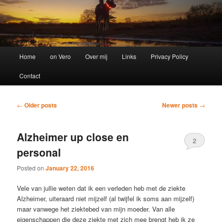
Main
Home
on Vero
Over mij
Links
Privacy Policy
menu
Contact
Post
←
Older posts
Newer posts
→
navigation
Alzheimer up close en
2
personal
Posted on
January 22, 2016
Vele van jullie weten dat ik een verleden heb met de ziekte
Alzheimer, uiteraard niet mijzelf (al twijfel ik soms aan mijzelf)
maar vanwege het ziektebed van mijn moeder. Van alle
eigenschappen die deze ziekte met zich mee brengt heb ik ze