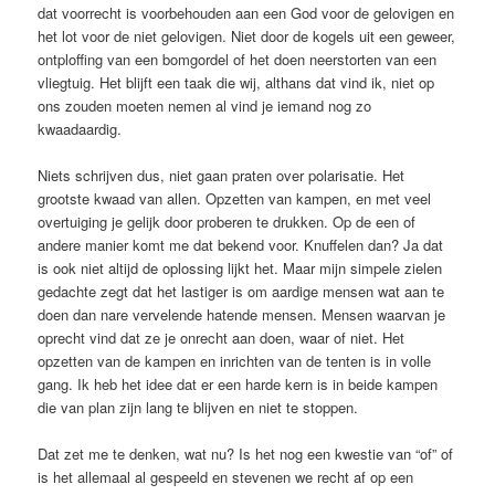
dat voorrecht is voorbehouden aan een God voor de gelovigen en
het lot voor de niet gelovigen. Niet door de kogels uit een geweer,
ontploffing van een bomgordel of het doen neerstorten van een
vliegtuig. Het blijft een taak die wij, althans dat vind ik, niet op
ons zouden moeten nemen al vind je iemand nog zo
kwaadaardig.
Niets schrijven dus, niet gaan praten over polarisatie. Het
grootste kwaad van allen. Opzetten van kampen, en met veel
overtuiging je gelijk door proberen te drukken. Op de een of
andere manier komt me dat bekend voor. Knuffelen dan? Ja dat
is ook niet altijd de oplossing lijkt het. Maar mijn simpele zielen
gedachte zegt dat het lastiger is om aardige mensen wat aan te
doen dan nare vervelende hatende mensen. Mensen waarvan je
oprecht vind dat ze je onrecht aan doen, waar of niet. Het
opzetten van de kampen en inrichten van de tenten is in volle
gang. Ik heb het idee dat er een harde kern is in beide kampen
die van plan zijn lang te blijven en niet te stoppen.
Dat zet me te denken, wat nu? Is het nog een kwestie van “of” of
is het allemaal al gespeeld en stevenen we recht af op een