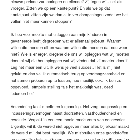
nieuwe periode van oorlogen en ellende? Zij tegen wij.. net als
vroeger. Zitten we op een kantelpunt? En als we op dat
kantelpunt zitten zijn we dan al te ver doorgeslagen zodat we het
vallen niet meer kunnen stoppen?
Ik heb veel moeite met uitleggen aan mijn kinderen in
gevarieerde leeftijdsgroepen wat er allemaal gebeurt. Waarom
willen die mensen dit en waarom willen die mensen dat nou weer
niet? Wie is er erger, diegene die ons wil opleggen wat wij moeten
doen of wij die hen opleggen wat wij vinden dat zij moeten doen?
Leg het maar een uit, ik wens je veel succes.. Het is mij niet
gelukt en dan val ik automatisch terug op verdraagzaamheid en
het samen proberen op te lossen, hoe moeilijk ook. Ik ben zo
opgevoed.. simpele stelling “als het makkelijk was, deed
iedereen het”
Verandering kost moeite en inspanning. Het vergt aanpassing en
incasseringsvermogen naast doorzetten, vasthoudendheid en
resolutie. Verpakt in een een mooie ronde vorm van concessies.
Eigenlijk wil ik de wereld niet opgeven maar alles bij elkaar maakt
de wereld mij dat best moeilijk. We misbruiken onze grondstoffen
en natuurlijke balans. Geven voorrang aan geld en bezittingen (ga