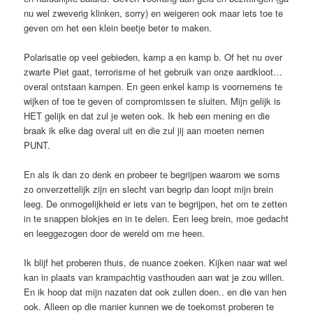
nu wel zweverig klinken, sorry) en weigeren ook maar iets toe te
geven om het een klein beetje beter te maken.
Polarisatie op veel gebieden, kamp a en kamp b. Of het nu over
zwarte Piet gaat, terrorisme of het gebruik van onze aardkloot…
overal ontstaan kampen. En geen enkel kamp is voornemens te
wijken of toe te geven of compromissen te sluiten. Mijn gelijk is
HET gelijk en dat zul je weten ook. Ik heb een mening en die
braak ik elke dag overal uit en die zul jij aan moeten nemen
PUNT.
En als ik dan zo denk en probeer te begrijpen waarom we soms
zo onverzettelijk zijn en slecht van begrip dan loopt mijn brein
leeg. De onmogelijkheid er iets van te begrijpen, het om te zetten
in te snappen blokjes en in te delen. Een leeg brein, moe gedacht
en leeggezogen door de wereld om me heen.
Ik blijf het proberen thuis, de nuance zoeken. Kijken naar wat wel
kan in plaats van krampachtig vasthouden aan wat je zou willen.
En ik hoop dat mijn nazaten dat ook zullen doen.. en die van hen
ook. Alleen op die manier kunnen we de toekomst proberen te