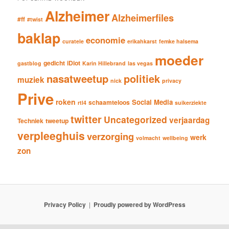
Alzheimer
Alzheimerfiles
#ff
#twist
baklap
economie
curatele
erikahkarst
femke halsema
moeder
gedicht
iDiot
gastblog
Karin Hillebrand
las vegas
nasatweetup
politiek
muziek
nick
privacy
Prive
roken
Social Media
schaamteloos
rtl4
suikerziekte
twitter
Uncategorized
verjaardag
Techniek
tweetup
verpleeghuis
verzorging
werk
volmacht
wellbeing
zon
Privacy Policy
Proudly powered by WordPress