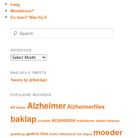
Leeg
Moedeloos?
En toen? Was hij 6
S
e
a
r
ARCHIEVEN
c
Archieven
h
BAKLAP2’S TWEETS
Tweets by @Baklap2
POPULAIRE WOORDEN
Alzheimer
Alzheimerfiles
#ff
#twist
baklap
economie
curatele
erikahkarst
femke halsema
moeder
gedicht
iDiot
gastblog
Karin Hillebrand
las vegas