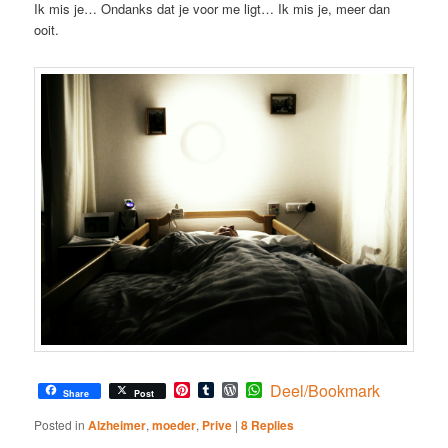
Ik mis je… Ondanks dat je voor me ligt… Ik mis je, meer dan
ooit.
Pinterest
Tumblr
WordPress
WhatsApp
Deel/Bookmark
Share
Post
Posted in
Alzheimer
,
moeder
,
Prive
|
8
Replies