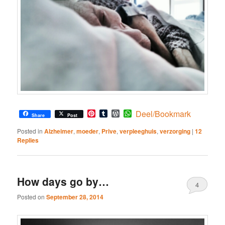
Pinterest
Tumblr
WordPress
WhatsApp
Deel/Bookmark
Share
Post
Posted in
Alzheimer
,
moeder
,
Prive
,
verpleeghuis
,
verzorging
|
12
Replies
How days go by…
4
Posted on
September 28, 2014