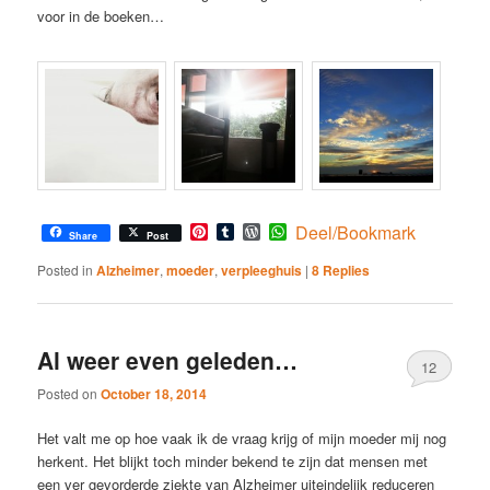
voor in de boeken…
Pinterest
Tumblr
WordPress
WhatsApp
Deel/Bookmark
Share
Post
Posted in
Alzheimer
,
moeder
,
verpleeghuis
|
8
Replies
Al weer even geleden…
12
Posted on
October 18, 2014
Het valt me op hoe vaak ik de vraag krijg of mijn moeder mij nog
herkent. Het blijkt toch minder bekend te zijn dat mensen met
een ver gevorderde ziekte van Alzheimer uiteindelijk reduceren