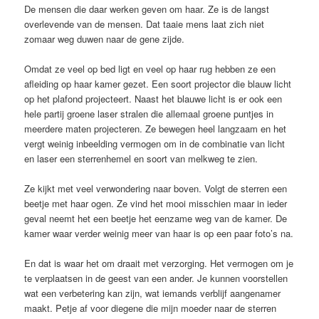
De mensen die daar werken geven om haar. Ze is de langst
overlevende van de mensen. Dat taaie mens laat zich niet
zomaar weg duwen naar de gene zijde.
Omdat ze veel op bed ligt en veel op haar rug hebben ze een
afleiding op haar kamer gezet. Een soort projector die blauw licht
op het plafond projecteert. Naast het blauwe licht is er ook een
hele partij groene laser stralen die allemaal groene puntjes in
meerdere maten projecteren. Ze bewegen heel langzaam en het
vergt weinig inbeelding vermogen om in de combinatie van licht
en laser een sterrenhemel en soort van melkweg te zien.
Ze kijkt met veel verwondering naar boven. Volgt de sterren een
beetje met haar ogen. Ze vind het mooi misschien maar in ieder
geval neemt het een beetje het eenzame weg van de kamer. De
kamer waar verder weinig meer van haar is op een paar foto’s na.
En dat is waar het om draait met verzorging. Het vermogen om je
te verplaatsen in de geest van een ander. Je kunnen voorstellen
wat een verbetering kan zijn, wat iemands verblijf aangenamer
maakt. Petje af voor diegene die mijn moeder naar de sterren