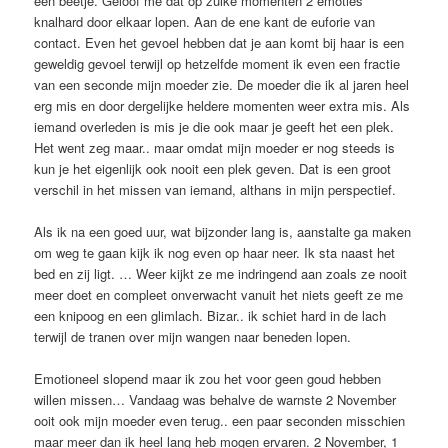
een beetje. Geloof me dat op zulke momenten 2 emoties
knalhard door elkaar lopen. Aan de ene kant de euforie van
contact. Even het gevoel hebben dat je aan komt bij haar is een
geweldig gevoel terwijl op hetzelfde moment ik even een fractie
van een seconde mijn moeder zie. De moeder die ik al jaren heel
erg mis en door dergelijke heldere momenten weer extra mis. Als
iemand overleden is mis je die ook maar je geeft het een plek.
Het went zeg maar.. maar omdat mijn moeder er nog steeds is
kun je het eigenlijk ook nooit een plek geven. Dat is een groot
verschil in het missen van iemand, althans in mijn perspectief.
Als ik na een goed uur, wat bijzonder lang is, aanstalte ga maken
om weg te gaan kijk ik nog even op haar neer. Ik sta naast het
bed en zij ligt. … Weer kijkt ze me indringend aan zoals ze nooit
meer doet en compleet onverwacht vanuit het niets geeft ze me
een knipoog en een glimlach. Bizar.. ik schiet hard in de lach
terwijl de tranen over mijn wangen naar beneden lopen.
Emotioneel slopend maar ik zou het voor geen goud hebben
willen missen… Vandaag was behalve de warnste 2 November
ooit ook mijn moeder even terug.. een paar seconden misschien
maar meer dan ik heel lang heb mogen ervaren. 2 November, 1