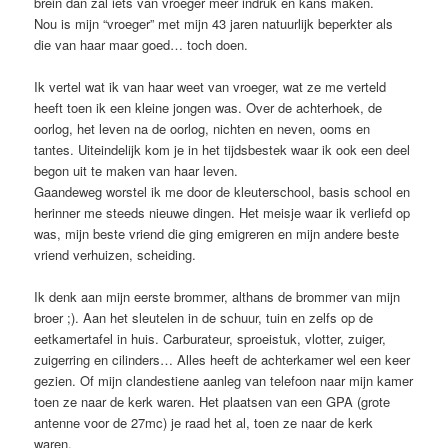
brein dan zal iets van vroeger meer indruk en kans maken.
Nou is mijn “vroeger” met mijn 43 jaren natuurlijk beperkter als
die van haar maar goed… toch doen.
Ik vertel wat ik van haar weet van vroeger, wat ze me verteld
heeft toen ik een kleine jongen was. Over de achterhoek, de
oorlog, het leven na de oorlog, nichten en neven, ooms en
tantes. Uiteindelijk kom je in het tijdsbestek waar ik ook een deel
begon uit te maken van haar leven.
Gaandeweg worstel ik me door de kleuterschool, basis school en
herinner me steeds nieuwe dingen. Het meisje waar ik verliefd op
was, mijn beste vriend die ging emigreren en mijn andere beste
vriend verhuizen, scheiding.
Ik denk aan mijn eerste brommer, althans de brommer van mijn
broer ;). Aan het sleutelen in de schuur, tuin en zelfs op de
eetkamertafel in huis. Carburateur, sproeistuk, vlotter, zuiger,
zuigerring en cilinders… Alles heeft de achterkamer wel een keer
gezien. Of mijn clandestiene aanleg van telefoon naar mijn kamer
toen ze naar de kerk waren. Het plaatsen van een GPA (grote
antenne voor de 27mc) je raad het al, toen ze naar de kerk
waren.