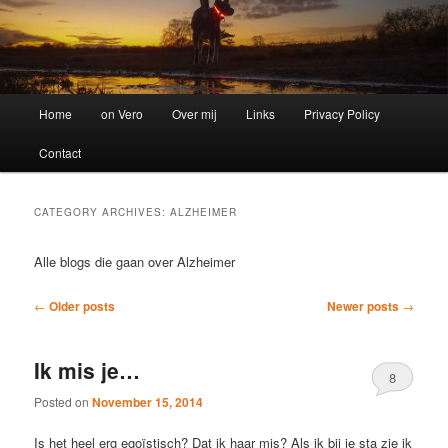
Main
Home
on Vero
Over mij
Links
Privacy Policy
menu
Contact
CATEGORY ARCHIVES:
ALZHEIMER
Alle blogs die gaan over Alzheimer
Post
←
Older posts
Newer posts
→
navigation
Ik mis je…
8
Posted on
November 15, 2014
Is het heel erg egoïstisch? Dat ik haar mis? Als ik bij je sta zie ik