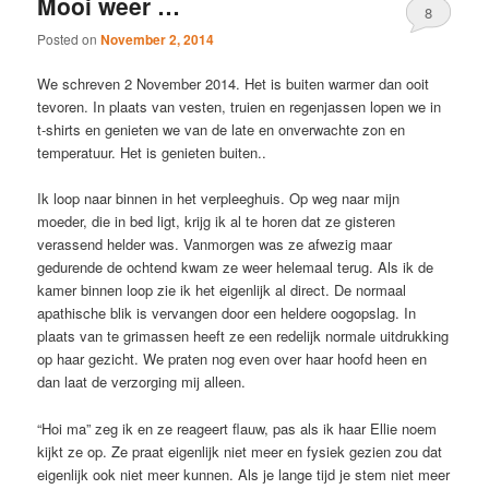
Mooi weer …
8
Posted on
November 2, 2014
We schreven 2 November 2014. Het is buiten warmer dan ooit
tevoren. In plaats van vesten, truien en regenjassen lopen we in
t-shirts en genieten we van de late en onverwachte zon en
temperatuur. Het is genieten buiten..
Ik loop naar binnen in het verpleeghuis. Op weg naar mijn
moeder, die in bed ligt, krijg ik al te horen dat ze gisteren
verassend helder was. Vanmorgen was ze afwezig maar
gedurende de ochtend kwam ze weer helemaal terug. Als ik de
kamer binnen loop zie ik het eigenlijk al direct. De normaal
apathische blik is vervangen door een heldere oogopslag. In
plaats van te grimassen heeft ze een redelijk normale uitdrukking
op haar gezicht. We praten nog even over haar hoofd heen en
dan laat de verzorging mij alleen.
“Hoi ma” zeg ik en ze reageert flauw, pas als ik haar Ellie noem
kijkt ze op. Ze praat eigenlijk niet meer en fysiek gezien zou dat
eigenlijk ook niet meer kunnen. Als je lange tijd je stem niet meer