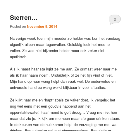
Sterren…
2
Posted on
November 9, 2014
Na vorige week toen mijn moeder zo helder was kon het vandaag
eigenlijk alleen maar tegenvallen. Gelukkig leek het mee te
vallen. Ze was niet bijzonder helder maar ook zeker niet
apathisch.
Als ik naast haar sta kijkt ze me aan. Ze grimast weer naar me
als ik haar naam noem. Onduidelijk of ze het fijn vind of niet.
Mijn hand op haar wang helpt dan vaak wel. De ouderwetse en
universele hand op wang werkt blijkbaar in veel situaties.
Ze kijkt naar me en “hapt” zoals ze vaker doet. Ik vergelijk het
nog wel eens met een goudvis happend aan het
oppervlaktewater. Haar mond is gort droog… Vraag me niet hoe
maar dat zie je. Ik kijk om me heen maar zie geen drinken staan.
In de keuken van de huiskamer helpt de verzorging me met wat
drinken. Een tuitbeker vol met sinaasappelsap. Een rietje er