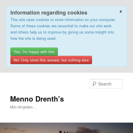
×
Information regarding cookies
This site uses cookies to store information on your computer.
Some of these cookies are essential to make our site work
and others help us to improve by giving us some insight into
how the site is being used.
Yes, I'm happy with this
No! Only store this answer, but nothing else
Skip
Skip
to
to
Sear
primary
secondary
content
content
Menno Drenth's
Mijn dingetjes…