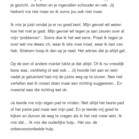
je gezicht. Je botten en je ingevallen schouder en nek. Jij
herkent me niet meer en ik soms jou ook niet meer.
Ik mis je juist omdat je er no goed bent. Mijn gevoel wil weten
hoe het met je gaat. Mijn gevoel wil tegen je aan zeuren over al
mijn “problemen”.. Soms doe ik het wel eens. Praat ik tegen je
over wat me dwars zit, waar ik iets mee moet, waar ik last van
heb. Stiekem hoop ik dan op je raad. Het advies dat je altijd gaf..
Op de een of andere manier lukte je dat altijd. Of ik nu vreselijk
boos was, verdrietig of wat ook… Jij hoorde het aan en wist
nadat je geluisterd had mij de juiste weg op te sturen. Nee niet
vertellen wat ik moest doen maar een richting suggereren.. En
meestal was die richting wel ok.
Je leerde me mijn eigen pad te vinden. Niet altijd het beste pad
of het juiste pad maar wel mijn pad. En je leerde mij goed te
kijken en durven de weg te vragen als ik het niet meer wist. Ik
mis dat… Ik mis die ouderlijke hulp.. Het oor, de
onbevooroordeelde hulp.