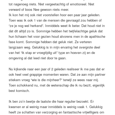
tot nagenoeg niets. Niet vergeetachtig of emotioneel. Niet
verward of boos Nee gewoon niets meer.
Ik kon het mij ook niet voorstellen hoor een paar jaar geleden.
Toen was ik ook 1 van de mensen die gevraagd zou hebben of
“ze je nog wel herkend”. Inmiddels weet ik beter. Dat houd niet in
dat dit altijd zo is. Sommige hebben het twijfelachtige geluk dat
hun lichaam het voor gezien houd alvorens men in de apathische
fase komt. Sommige hebben dat geluk niet. Ze verteren
langzaam weg. Gelukkig is in mijn ervaring het overgrote deel
van het “ik stap er vroegtijdig uit” type en hoeven zij en de
omgeving al dat leed niet door te gaan.
Nu kijkende naar een jaar of 2 geleden realiseer ik me pas dat er
ook heel veel grappige momenten waren. Dat ze aan mijn partner
stiekem vroeg “wie is die mijnheer?” terwijl ze wees naar mij.
Toen schokkend nu, met de wetenschap die ik nu bezit, eigenlijk
best komisch.
Ik ben zo’n beetje de laatste die haar regulier bezoekt. Er
kwamen er al weinig maar inmiddels is weinig vaak 1. Gelukkig
heeft ze schatten van verzorging en fantastische vrijwilligers om