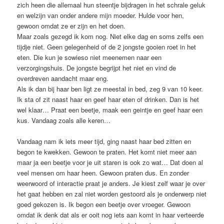
zich heen die allemaal hun steentje bijdragen in het schrale geluk
en welzijn van onder andere mijn moeder. Hulde voor hen,
gewoon omdat ze er zijn en het doen.
Maar zoals gezegd ik kom nog. Niet elke dag en soms zelfs een
tijdje niet. Geen gelegenheid of de 2 jongste gooien roet in het
eten. Die kun je sowieso niet meenemen naar een
verzorgingshuis. De jongste begrijpt het niet en vind de
overdreven aandacht maar eng.
Als ik dan bij haar ben ligt ze meestal in bed, zeg 9 van 10 keer.
Ik sta of zit naast haar en geef haar eten of drinken. Dan is het
wel klaar… Praat een beetje, maak een geintje en geef haar een
kus. Vandaag zoals alle keren…
Vandaag nam ik iets meer tijd, ging naast haar bed zitten en
begon te kwekken. Gewoon te praten. Het komt niet meer aan
maar ja een beetje voor je uit staren is ook zo wat… Dat doen al
veel mensen om haar heen. Gewoon praten dus. En zonder
weerwoord of interactie praat je anders. Je kiest zelf waar je over
het gaat hebben en zal niet worden gestoord als je onderwerp niet
goed gekozen is. Ik begon een beetje over vroeger. Gewoon
omdat ik denk dat als er ooit nog iets aan komt in haar verteerde