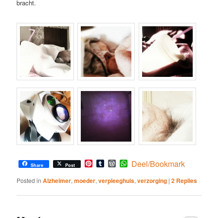
bracht.
Pinterest
Tumblr
WordPress
WhatsApp
Deel/Bookmark
Share
Post
Posted in
Alzheimer
,
moeder
,
verpleeghuis
,
verzorging
|
2
Replies