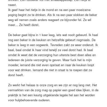
naast.
Ik geef haar het rietje in de mond en na een paar moeizame
poging begint ze te drinken. Als ik na een paar slokken de beker
weg wil nemen zoals anders reageert ze bijzonder fel. Ze wil
meer… Ze heeft dorst.
De beker gaat bijna in 1 keer leeg, iets wat nooit gebeurd. Ik haal
nog een beker in de keuken en hetzelfde gebeurt nogmaals. De
beker is leeg in een oogwenk. Tevreden zakt ze weer onderuit. Ik
baal, baal omdat ik haar vind terwijl ze veel dorst had. Ik baal
omdat ik weet dat de verzorging hun uiterste best doen alles en
iedereen de juiste verzorging te geven. Maar fuck het is mijn
moeder, iemand die niet even opstaat en naar de keuken loopt
voor wat drinken. Iemand die niet in staat is te roepen dat ze
dorst heeft.
Zo werkt het helaas is onze zorg en we zijn er nog lang niet. Het
vermarkten van de zorg mag op papier een goed idee lijken, in de
praktijk is het een keurig uitgekiende legale hel aan het worden
voor hulpbehoevende ouderen.