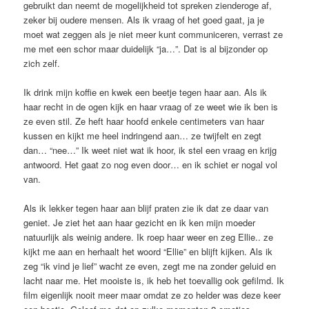
gebruikt dan neemt de mogelijkheid tot spreken zienderoge af,
zeker bij oudere mensen. Als ik vraag of het goed gaat, ja je
moet wat zeggen als je niet meer kunt communiceren, verrast ze
me met een schor maar duidelijk “ja…”. Dat is al bijzonder op
zich zelf.
Ik drink mijn koffie en kwek een beetje tegen haar aan. Als ik
haar recht in de ogen kijk en haar vraag of ze weet wie ik ben is
ze even stil. Ze heft haar hoofd enkele centimeters van haar
kussen en kijkt me heel indringend aan… ze twijfelt en zegt
dan… “nee…” Ik weet niet wat ik hoor, ik stel een vraag en krijg
antwoord. Het gaat zo nog even door… en ik schiet er nogal vol
van.
Als ik lekker tegen haar aan blijf praten zie ik dat ze daar van
geniet. Je ziet het aan haar gezicht en ik ken mijn moeder
natuurlijk als weinig andere. Ik roep haar weer en zeg Ellie.. ze
kijkt me aan en herhaalt het woord “Ellie” en blijft kijken. Als ik
zeg “ik vind je lief” wacht ze even, zegt me na zonder geluid en
lacht naar me. Het mooiste is, ik heb het toevallig ook gefilmd. Ik
film eigenlijk nooit meer maar omdat ze zo helder was deze keer