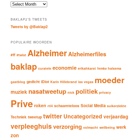
c
Archieven
h
BAKLAP2’S TWEETS
Tweets by @Baklap2
POPULAIRE WOORDEN
Alzheimer
Alzheimerfiles
#ff
#twist
baklap
economie
curatele
erikahkarst
femke halsema
moeder
gedicht
iDiot
gastblog
Karin Hillebrand
las vegas
nasatweetup
politiek
muziek
nick
privacy
Prive
roken
Social Media
schaamteloos
rtl4
suikerziekte
twitter
Uncategorized
verjaardag
Techniek
tweetup
verpleeghuis
verzorging
werk
volmacht
wellbeing
zon