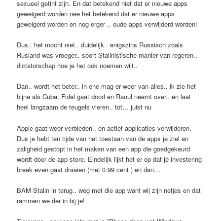
sexueel getint zijn. En dat betekend niet dat er nieuwe apps
geweigerd worden nee het betekend dat er nieuwe apps
geweigerd worden en nog erger .. oude apps verwijderd worden!
Dus.. het mocht niet.. duidelijk.. enigszins Russisch zoals
Rusland was vroeger.. soort Stalinistische manier van regeren..
dictatorschap hoe je het ook noemen wilt..
Dan.. wordt het beter.. in ene mag er weer van alles.. ik zie het
bijna als Cuba, Fidel gaat dood en Raoul neemt over.. en laat
heel langzaam de teugels vieren.. tot… juist nu
Apple gaat weer verbieden.. en actief applicaties verwijderen.
Dus je hebt ten tijde van het toestaan van de apps je ziel en
zaligheid gestopt in het maken van een app die goedgekeurd
wordt door de app store. Eindelijk lijkt het er op dat je investering
break even gaat draaien (met 0.99 cent ) en dan…
BAM Stalin in terug.. weg met die app want wij zijn netjes en dat
rammen we der in bij je!