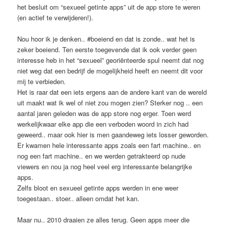
het besluit om “sexueel getinte apps” uit de app store te weren
(en actief te verwijderen!).
Nou hoor ik je denken.. #boeiend en dat is zonde.. wat het is
zeker boeiend. Ten eerste toegevende dat ik ook verder geen
interesse heb in het “sexueel” georiënteerde spul neemt dat nog
niet weg dat een bedrijf de mogelijkheid heeft en neemt dit voor
mij te verbieden.
Het is raar dat een iets ergens aan de andere kant van de wereld
uit maakt wat ik wel of niet zou mogen zien? Sterker nog .. een
aantal jaren geleden was de app store nog erger. Toen werd
werkelijkwaar elke app die een verboden woord in zich had
geweerd.. maar ook hier is men gaandeweg iets losser geworden.
Er kwamen hele interessante apps zoals een fart machine.. en
nog een fart machine.. en we werden getrakteerd op nude
viewers en nou ja nog heel veel erg interessante belangrijke
apps.
Zelfs bloot en sexueel getinte apps werden in ene weer
toegestaan.. stoer.. alleen omdat het kan.
Maar nu.. 2010 draaien ze alles terug. Geen apps meer die