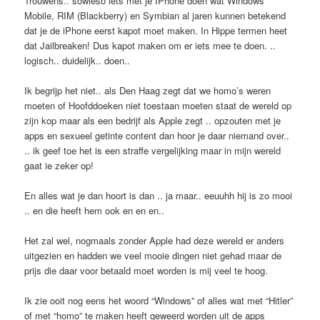
Trouwens.. sowieso iets met je IPhone doen wat Windows
Mobile, RIM (Blackberry) en Symbian al jaren kunnen betekend
dat je de iPhone eerst kapot moet maken. In Hippe termen heet
dat Jailbreaken! Dus kapot maken om er iets mee te doen. ..
logisch.. duidelijk.. doen..
Ik begrijp het niet.. als Den Haag zegt dat we homo’s weren
moeten of Hoofddoeken niet toestaan moeten staat de wereld op
zijn kop maar als een bedrijf als Apple zegt .. opzouten met je
apps en sexueel getinte content dan hoor je daar niemand over..
.. ik geef toe het is een straffe vergelijking maar in mijn wereld
gaat ie zeker op!
En alles wat je dan hoort is dan .. ja maar.. eeuuhh hij is zo mooi
.. en die heeft hem ook en en en..
Het zal wel, nogmaals zonder Apple had deze wereld er anders
uitgezien en hadden we veel mooie dingen niet gehad maar de
prijs die daar voor betaald moet worden is mij veel te hoog.
Ik zie ooit nog eens het woord “Windows” of alles wat met “Hitler”
of met “homo” te maken heeft geweerd worden uit de apps