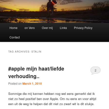
Main
Home
on Vero
Over mij
Links
Privacy Policy
menu
Contact
TAG ARCHIVES:
STALIN
#apple mijn haat/liefde
2
verhouding..
Posted on
March 1, 2010
Sommige die mij kennen hebben nog wel eens gemerkt dat ik
niet zo heel positief ben over Apple. Om nu eens en voor altijd
een uit de weg te helpen dat dit niet zo zwart wit is dit stukje.