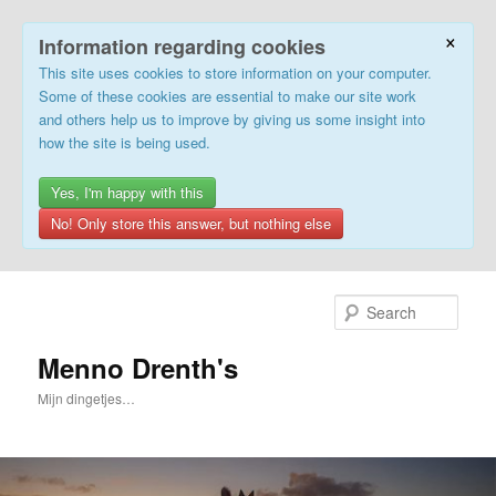
×
Information regarding cookies
This site uses cookies to store information on your computer.
Some of these cookies are essential to make our site work
and others help us to improve by giving us some insight into
how the site is being used.
Yes, I'm happy with this
No! Only store this answer, but nothing else
Skip
Skip
to
to
Sear
primary
secondary
content
content
Menno Drenth's
Mijn dingetjes…