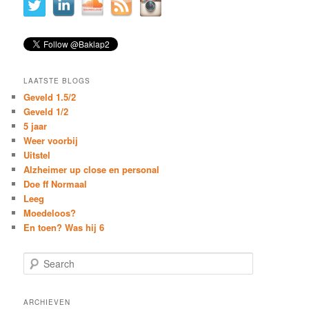
LAATSTE BLOGS
Geveld 1.5/2
Geveld 1/2
5 jaar
Weer voorbij
Uitstel
Alzheimer up close en personal
Doe ff Normaal
Leeg
Moedeloos?
En toen? Was hij 6
S
e
a
r
ARCHIEVEN