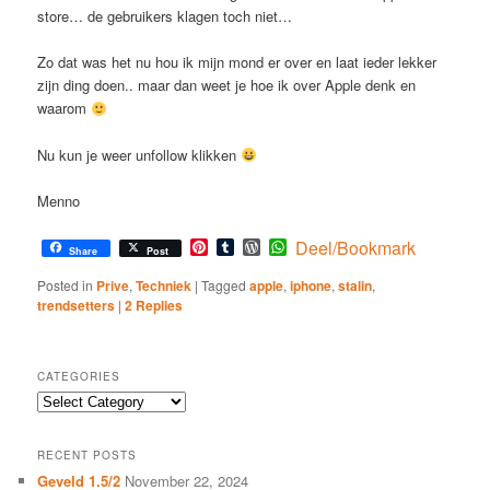
store… de gebruikers klagen toch niet…
Zo dat was het nu hou ik mijn mond er over en laat ieder lekker
zijn ding doen.. maar dan weet je hoe ik over Apple denk en
waarom
Nu kun je weer unfollow klikken
Menno
Pinterest
Tumblr
WordPress
WhatsApp
Deel/Bookmark
Share
Post
Posted in
Prive
,
Techniek
|
Tagged
apple
,
iphone
,
stalin
,
trendsetters
|
2
Replies
CATEGORIES
Categories
RECENT POSTS
Geveld 1.5/2
November 22, 2024