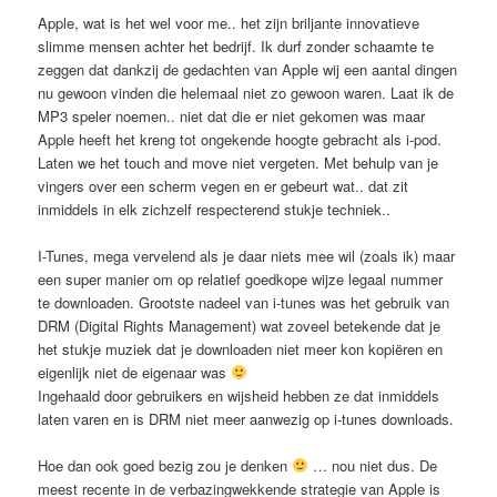
Apple, wat is het wel voor me.. het zijn briljante innovatieve
slimme mensen achter het bedrijf. Ik durf zonder schaamte te
zeggen dat dankzij de gedachten van Apple wij een aantal dingen
nu gewoon vinden die helemaal niet zo gewoon waren. Laat ik de
MP3 speler noemen.. niet dat die er niet gekomen was maar
Apple heeft het kreng tot ongekende hoogte gebracht als i-pod.
Laten we het touch and move niet vergeten. Met behulp van je
vingers over een scherm vegen en er gebeurt wat.. dat zit
inmiddels in elk zichzelf respecterend stukje techniek..
I-Tunes, mega vervelend als je daar niets mee wil (zoals ik) maar
een super manier om op relatief goedkope wijze legaal nummer
te downloaden. Grootste nadeel van i-tunes was het gebruik van
DRM (Digital Rights Management) wat zoveel betekende dat je
het stukje muziek dat je downloaden niet meer kon kopiëren en
eigenlijk niet de eigenaar was
Ingehaald door gebruikers en wijsheid hebben ze dat inmiddels
laten varen en is DRM niet meer aanwezig op i-tunes downloads.
Hoe dan ook goed bezig zou je denken
… nou niet dus. De
meest recente in de verbazingwekkende strategie van Apple is