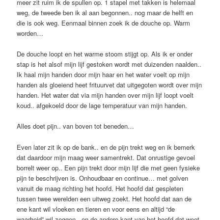
meer zit ruim ik de spullen op. 1 stapel met takken is helemaal
weg, de tweede ben ik al aan begonnen.. nog maar de helft en
die is ook weg. Eenmaal binnen zoek ik de douche op. Warm
worden…
De douche loopt en het warme stoom stijgt op. Als ik er onder
stap is het alsof mijn lijf gestoken wordt met duizenden naalden..
Ik haal mijn handen door mijn haar en het water voelt op mijn
handen als gloeiend heet frituurvet dat uitgegoten wordt over mijn
handen. Het water dat via mijn handen over mijn lijf loopt voelt
koud.. afgekoeld door de lage temperatuur van mijn handen.
Alles doet pijn.. van boven tot beneden…
Even later zit ik op de bank.. en de pijn trekt weg en ik bemerk
dat daardoor mijn maag weer samentrekt. Dat onrustige gevoel
borrelt weer op.. Een pijn trekt door mijn lijf die met geen fysieke
pijn te beschrijven is. Onhoudbaar en continue… met golven
vanuit de maag richting het hoofd. Het hoofd dat gespleten
tussen twee werelden een uitweg zoekt. Het hoofd dat aan de
ene kant wil vloeken en tieren en voor eens en altijd “de
waarheid” wil zeggen.. en de andere kant van het hoofd dat weet