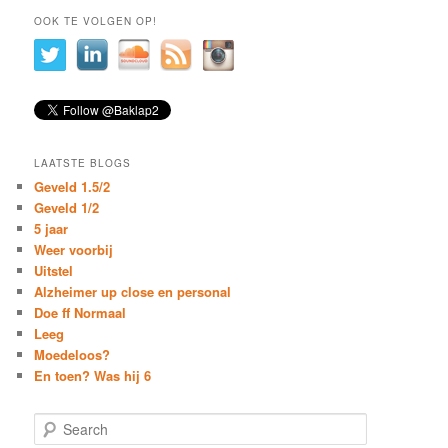
OOK TE VOLGEN OP!
LAATSTE BLOGS
Geveld 1.5/2
Geveld 1/2
5 jaar
Weer voorbij
Uitstel
Alzheimer up close en personal
Doe ff Normaal
Leeg
Moedeloos?
En toen? Was hij 6
S
e