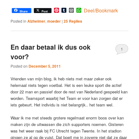
Pinterest
Tumblr
WordPress
WhatsApp
Deel/Bookmark
Share
Post
Posted in
Alzheimer
,
moeder
|
25
Replies
En daar betaal ik dus ook
1
voor?
Posted on
December 5, 2011
Vrienden van mijn blog, ik heb niets met maar zeker ook
helemaal niets tegen voetbal. Het is een leuke sport die actief
door 22 man en passief door de rest van Nederland gespeeld kan
worden. Teamsport waarbij het Team er voor kan zorgen dat er
iets gebeurt. Het individu is niet belangrijk.. het team wel.
Waar ik me met steeds grotere regelmaat enorm boos over kan
maken zijn de uitwassen die zich supporters noemen. Gisteren
was het weer raak bij FC Utrecht tegen Twente. In het stadion
gingen ze al op de vuist. Dat boeit me in zoverre niet dat ze daar