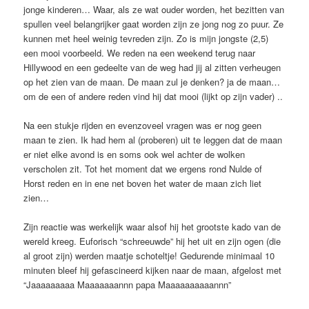
jonge kinderen… Waar, als ze wat ouder worden, het bezitten van
spullen veel belangrijker gaat worden zijn ze jong nog zo puur. Ze
kunnen met heel weinig tevreden zijn. Zo is mijn jongste (2,5)
een mooi voorbeeld. We reden na een weekend terug naar
Hillywood en een gedeelte van de weg had jij al zitten verheugen
op het zien van de maan. De maan zul je denken? ja de maan…
om de een of andere reden vind hij dat mooi (lijkt op zijn vader) ..
Na een stukje rijden en evenzoveel vragen was er nog geen
maan te zien. Ik had hem al (proberen) uit te leggen dat de maan
er niet elke avond is en soms ook wel achter de wolken
verscholen zit. Tot het moment dat we ergens rond Nulde of
Horst reden en in ene net boven het water de maan zich liet
zien…
Zijn reactie was werkelijk waar alsof hij het grootste kado van de
wereld kreeg. Euforisch “schreeuwde” hij het uit en zijn ogen (die
al groot zijn) werden maatje schoteltje! Gedurende minimaal 10
minuten bleef hij gefascineerd kijken naar de maan, afgelost met
“Jaaaaaaaaa Maaaaaaannn papa Maaaaaaaaaannn”