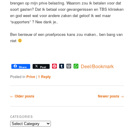
brengen op mijn prive belasting. Waarom zou ik betalen voor dat
soort gasten? Dat ik betaal voor gevangenissen en TBS klinieken
en god weet wat voor andere zaken dat geloof ik wel maar
“supporters” ? Nee dank je..
Ben benieuw of een proefproces kans zou maken.. ben bang van
niet
Pinterest
Tumblr
WordPress
WhatsApp
Deel/Bookmark
Share
Post
Posted in
Prive
|
1
Reply
Post
←
Older posts
Newer posts
→
navigation
CATEGORIES
Categories