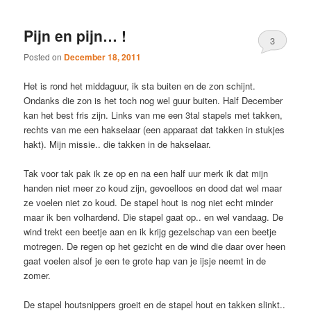
Pijn en pijn… !
3
Posted on
December 18, 2011
Het is rond het middaguur, ik sta buiten en de zon schijnt.
Ondanks die zon is het toch nog wel guur buiten. Half December
kan het best fris zijn. Links van me een 3tal stapels met takken,
rechts van me een hakselaar (een apparaat dat takken in stukjes
hakt). Mijn missie.. die takken in de hakselaar.
Tak voor tak pak ik ze op en na een half uur merk ik dat mijn
handen niet meer zo koud zijn, gevoelloos en dood dat wel maar
ze voelen niet zo koud. De stapel hout is nog niet echt minder
maar ik ben volhardend. Die stapel gaat op.. en wel vandaag. De
wind trekt een beetje aan en ik krijg gezelschap van een beetje
motregen. De regen op het gezicht en de wind die daar over heen
gaat voelen alsof je een te grote hap van je ijsje neemt in de
zomer.
De stapel houtsnippers groeit en de stapel hout en takken slinkt..