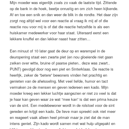
Mijn moeder was eigenlijk zoals zo vaak de laatste tijd. Zittende
op de bank in de hoek, beetje onrustig en om zich heen kijkende.
Af en toe een snik en dan weer de blik in de rondte. Het daar zijn
zorgt nog altijd wel voor een reactie al vraag ik mij af of die
reactie nou voor mij is of dat die reactie hetzelfde is als een
huiskamer medewerker voor haar staat. Uiteraard eerst een
lekkere knuffel en dan lekker naast haar zitten…
Een minuut of 10 later gaat de deur op en warempel in de
deuropening staat een zwarte piet (en nou gloeiende niet gaan
zeiken over witte, bruine of paarse pieten.. deze was zwart..
PUNT) gevolgd door nog een piet en Sinterklaas. De reactie is
heerlijk, zeker de “betere” bewoners vinden het prachtig en
genieten van de afwisseling. Met veel liefde, humor en tact
vermaken ze de mensen en geven iedereen een kado. Mijn
moeder kreeg een lekker luchtje aangezien er niet zo veel is dat
je haar kan geven waar ze wat “mee kan” is dat een prima keuze
van de sint. Een medebewoner wordt in de rolstoel voor de sint
gereden en krijgt een kado. De lieve man spreekt ook niet meer
en reageert vaak alleen heel primair maar je ziet dat de man
intens geniet. Zijn kado wordt samen met wat hulp uitgepakt en