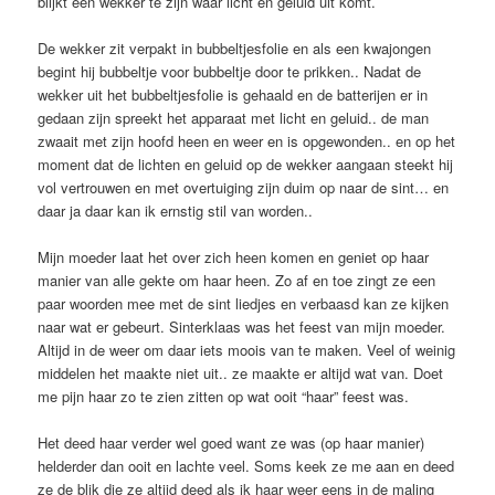
blijkt een wekker te zijn waar licht en geluid uit komt.
De wekker zit verpakt in bubbeltjesfolie en als een kwajongen
begint hij bubbeltje voor bubbeltje door te prikken.. Nadat de
wekker uit het bubbeltjesfolie is gehaald en de batterijen er in
gedaan zijn spreekt het apparaat met licht en geluid.. de man
zwaait met zijn hoofd heen en weer en is opgewonden.. en op het
moment dat de lichten en geluid op de wekker aangaan steekt hij
vol vertrouwen en met overtuiging zijn duim op naar de sint… en
daar ja daar kan ik ernstig stil van worden..
Mijn moeder laat het over zich heen komen en geniet op haar
manier van alle gekte om haar heen. Zo af en toe zingt ze een
paar woorden mee met de sint liedjes en verbaasd kan ze kijken
naar wat er gebeurt. Sinterklaas was het feest van mijn moeder.
Altijd in de weer om daar iets moois van te maken. Veel of weinig
middelen het maakte niet uit.. ze maakte er altijd wat van. Doet
me pijn haar zo te zien zitten op wat ooit “haar” feest was.
Het deed haar verder wel goed want ze was (op haar manier)
helderder dan ooit en lachte veel. Soms keek ze me aan en deed
ze de blik die ze altijd deed als ik haar weer eens in de maling