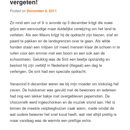
vergeten!
Posted on
December 6, 2011
Zo rond een uur of 9 ‘s avonds op 5 december krijgt die ouwe
grijze een eenvoudige maar duidelijke verwijzing om het land te
verlaten. Als een Mauro krijgt hij de opdracht zijn biezen, staf en
paard te pakken en de landsgrenzen over te gaan. Als wilde
honden staan een miljoen (of meer) mensen klaar de schoen in te
ruilen voor een emmer met een boom en een sok aan de
schoorsteen. Gelukkig was de Sint een beetje opstandig en
besloot hij zijn verblijf in Nederland (illegaal) een dag te
verlengen. De sint had een speciale opdracht.
Vanavond 6 december waren we bij mijn moeder om klokslag haf
zeven. De huiskamer was gevuld met de bewoners en iedereen
had nog een lekker bakje met overgebleven pepernoten. De
chocomelk werd ingeschonken en de muziek stond aan. Het is
binnen de meeste verpleeghuizen vaak warm, mede omdat de
wat oudere bewoner het snel koud heeft, wat niet altijd prettig is
maar vandaag was de warmte een prettige extra.