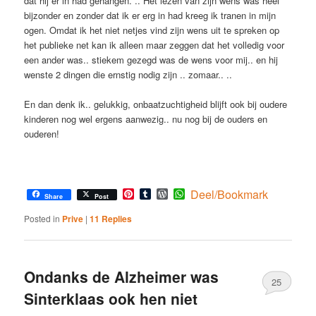
dat hij er in had gehangen. .. Het lezen van zijn wens was heel
bijzonder en zonder dat ik er erg in had kreeg ik tranen in mijn
ogen. Omdat ik het niet netjes vind zijn wens uit te spreken op
het publieke net kan ik alleen maar zeggen dat het volledig voor
een ander was.. stiekem gezegd was de wens voor mij.. en hij
wenste 2 dingen die ernstig nodig zijn .. zomaar.. ..
En dan denk ik.. gelukkig, onbaatzuchtigheid blijft ook bij oudere
kinderen nog wel ergens aanwezig.. nu nog bij de ouders en
ouderen!
Pinterest
Tumblr
WordPress
WhatsApp
Deel/Bookmark
Share
Post
Posted in
Prive
|
11
Replies
Ondanks de Alzheimer was
25
Sinterklaas ook hen niet