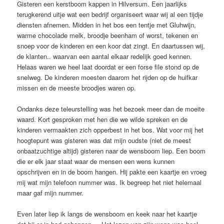
Gisteren een kerstboom kappen in Hilversum. Een jaarlijks
terugkerend uitje wat een bedrijf organiseert waar wij al een tijdje
diensten afnemen. Midden in het bos een tentje met Gluhwijn,
warme chocolade melk, broodje beenham of worst, tekenen en
snoep voor de kinderen en een koor dat zingt. En daartussen wij,
de klanten.. waarvan een aantal elkaar redelijk goed kennen.
Helaas waren we heel laat doordat er een forse file stond op de
snelweg. De kinderen moesten daarom het rijden op de huifkar
missen en de meeste broodjes waren op.
Ondanks deze teleurstelling was het bezoek meer dan de moeite
waard. Kort gesproken met hen die we wilde spreken en de
kinderen vermaakten zich opperbest in het bos. Wat voor mij het
hoogtepunt was gisteren was dat mijn oudste (niet de meest
onbaatzuchtige altijd) gisteren naar de wensboom liep. Een boom
die er elk jaar staat waar de mensen een wens kunnen
opschrijven en in de boom hangen. Hij pakte een kaartje en vroeg
mij wat mijn telefoon nummer was. Ik begreep het niet helemaal
maar gaf mijn nummer.
Even later liep ik langs de wensboom en keek naar het kaartje