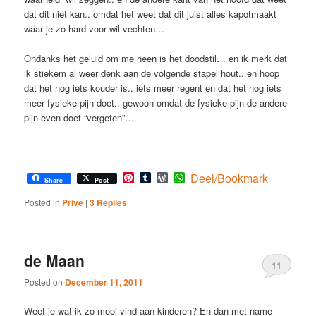
dat dit niet kan.. omdat het weet dat dit juist alles kapotmaakt
waar je zo hard voor wil vechten…
Ondanks het geluid om me heen is het doodstil… en ik merk dat
ik stiekem al weer denk aan de volgende stapel hout.. en hoop
dat het nog iets kouder is.. iets meer regent en dat het nog iets
meer fysieke pijn doet.. gewoon omdat de fysieke pijn de andere
pijn even doet “vergeten”…
Pinterest
Tumblr
WordPress
WhatsApp
Deel/Bookmark
Share
Post
Posted in
Prive
|
3
Replies
de Maan
11
Posted on
December 11, 2011
Weet je wat ik zo mooi vind aan kinderen? En dan met name