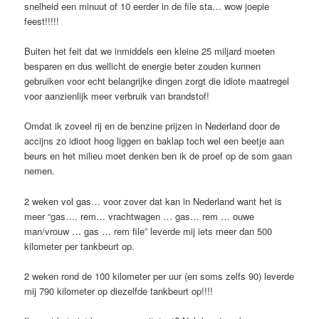
snelheid een minuut of 10 eerder in de file sta… wow joepie
feest!!!!!
Buiten het feit dat we inmiddels een kleine 25 miljard moeten
besparen en dus wellicht de energie beter zouden kunnen
gebruiken voor echt belangrijke dingen zorgt die idiote maatregel
voor aanzienlijk meer verbruik van brandstof!
Omdat ik zoveel rij en de benzine prijzen in Nederland door de
accijns zo idioot hoog liggen en baklap toch wel een beetje aan
beurs en het milieu moet denken ben ik de proef op de som gaan
nemen.
2 weken vol gas… voor zover dat kan in Nederland want het is
meer “gas…. rem… vrachtwagen … gas… rem … ouwe
man/vrouw … gas … rem file” leverde mij iets meer dan 500
kilometer per tankbeurt op.
2 weken rond de 100 kilometer per uur (en soms zelfs 90) leverde
mij 790 kilometer op diezelfde tankbeurt op!!!!