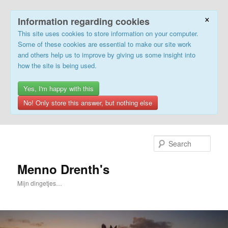
×
Information regarding cookies
This site uses cookies to store information on your computer.
Some of these cookies are essential to make our site work
and others help us to improve by giving us some insight into
how the site is being used.
Yes, I'm happy with this
No! Only store this answer, but nothing else
Skip
Skip
to
to
Sear
primary
secondary
content
content
Menno Drenth's
Mijn dingetjes…