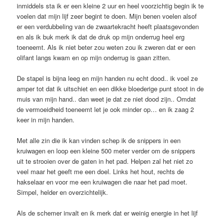
inmiddels sta ik er een kleine 2 uur en heel voorzichtig begin ik te
voelen dat mijn lijf zeer begint te doen. Mijn benen voelen alsof
er een verdubbeling van de zwaartekracht heeft plaatsgevonden
en als ik buk merk ik dat de druk op mijn onderrug heel erg
toeneemt. Als ik niet beter zou weten zou ik zweren dat er een
olifant langs kwam en op mijn onderrug is gaan zitten.
De stapel is bijna leeg en mijn handen nu echt dood.. ik voel ze
amper tot dat ik uitschiet en een dikke bloederige punt stoot in de
muis van mijn hand.. dan weet je dat ze niet dood zijn.. Omdat
de vermoeidheid toeneemt let je ook minder op… en ik zaag 2
keer in mijn handen.
Met alle zin die ik kan vinden schep ik de snippers in een
kruiwagen en loop een kleine 500 meter verder om de snippers
uit te strooien over de gaten in het pad. Helpen zal het niet zo
veel maar het geeft me een doel. Links het hout, rechts de
hakselaar en voor me een kruiwagen die naar het pad moet.
Simpel, helder en overzichtelijk.
Als de schemer invalt en ik merk dat er weinig energie in het lijf