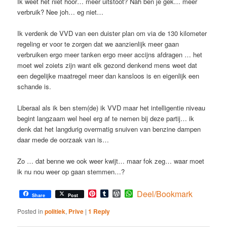
Ik weet het niet hoor… meer uitstoot? Nah ben je gek… meer
verbruik? Nee joh… eg niet…
Ik verdenk de VVD van een duister plan om via de 130 kilometer
regeling er voor te zorgen dat we aanzienlijk meer gaan
verbruiken ergo meer tanken ergo meer accijns afdragen … het
moet wel zoiets zijn want elk gezond denkend mens weet dat
een degelijke maatregel meer dan kansloos is en eigenlijk een
schande is.
Liberaal als ik ben stem(de) ik VVD maar het intelligentie niveau
begint langzaam wel heel erg af te nemen bij deze partij… ik
denk dat het langdurig overmatig snuiven van benzine dampen
daar mede de oorzaak van is…
Zo … dat benne we ook weer kwijt… maar fok zeg… waar moet
ik nu nou weer op gaan stemmen…?
Pinterest
Tumblr
WordPress
WhatsApp
Deel/Bookmark
Share
Post
Posted in
politiek
,
Prive
|
1
Reply