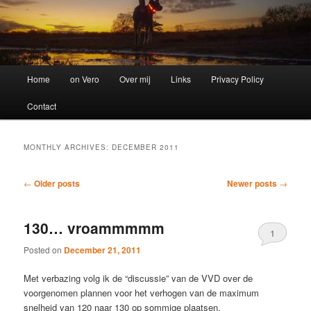
Main
Home
on Vero
Over mij
Links
Privacy Policy
menu
Contact
MONTHLY ARCHIVES:
DECEMBER 2011
Post
←
Older posts
Newer posts
→
navigation
130… vroammmmm
1
Posted on
December 21, 2011
Met verbazing volg ik de “discussie” van de VVD over de
voorgenomen plannen voor het verhogen van de maximum
snelheid van 120 naar 130 op sommige plaatsen.