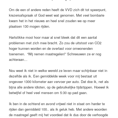
Om de een of andere reden heeft de VVD zich dit tot speerpunt,
kiezersafspraak of God weet wat genomen. Met veel bombarie
kwam het in het nieuws en heel snel zouden we op meer
plaatsen 130 mogen rijden.
Hartstikke mooi hoor maar al snel bleek dat dit een aantal
problemen met zich mee bracht. Zo zou de uitstoot van CO2
hoger kunnen worden en de overlast voor omwonenden
toenemen. “Wij nemen maatregelen!” Schreeuwen ze er nog
achteraan…
Nou weet ik niet in welke wereld ze leven maar schijnbaar niet in
dezelfde als ik. Een gemiddelde week voor mij bestaat uit
ongeveer 1300 kilometer aan vervoer per auto. Dat doe ik, net als
bijna alle andere idioten, op de gebruikelijke tijdstippen. Hoewel ik
betwijfel of heel veel mensen om 5:30 op pad gaan.
Ik ben in de ochtend en avond vrijwel niet in staat om harder te
rijden dan gemiddeld 100.. als ik geluk heb. Met andere woorden
de maatregel geeft mij het voordeel dat ik dus door de verhoogde