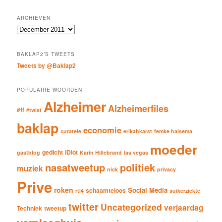
a
r
ARCHIEVEN
c
Archieven
h
BAKLAP2’S TWEETS
Tweets by @Baklap2
POPULAIRE WOORDEN
Alzheimer
Alzheimerfiles
#ff
#twist
baklap
economie
curatele
erikahkarst
femke halsema
moeder
gedicht
iDiot
gastblog
Karin Hillebrand
las vegas
nasatweetup
politiek
muziek
nick
privacy
Prive
roken
Social Media
schaamteloos
rtl4
suikerziekte
twitter
Uncategorized
verjaardag
Techniek
tweetup