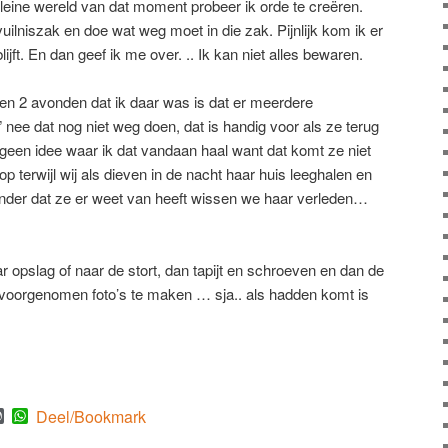
kleine wereld van dat moment probeer ik orde te creëren.
uilniszak en doe wat weg moet in die zak. Pijnlijk kom ik er
lijft. En dan geef ik me over. .. Ik kan niet alles bewaren.
n 2 avonden dat ik daar was is dat er meerdere
nee dat nog niet weg doen, dat is handig voor als ze terug
een idee waar ik dat vandaan haal want dat komt ze niet
op terwijl wij als dieven in de nacht haar huis leeghalen en
nder dat ze er weet van heeft wissen we haar verleden…
 opslag of naar de stort, dan tapijt en schroeven en dan de
o voorgenomen foto’s te maken … sja.. als hadden komt is
est
mblr
WordPress
WhatsApp
Deel/Bookmark