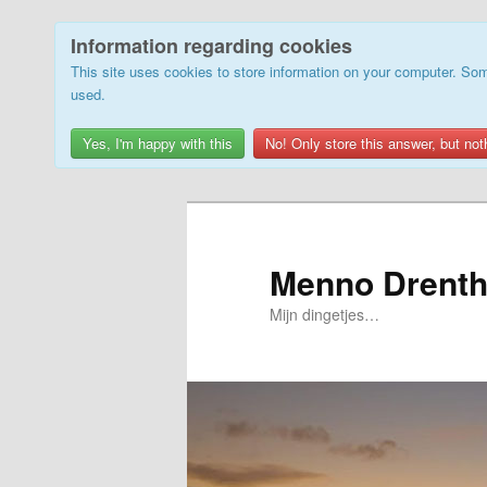
Information regarding cookies
This site uses cookies to store information on your computer. Som
used.
Yes, I'm happy with this
No! Only store this answer, but not
Skip
Skip
to
to
primary
secondary
Menno Drenth
content
content
Mijn dingetjes…