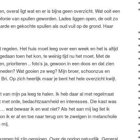
n, overal ligt wat en er is bijna geen overzicht. Wat ooit een
fonie van spullen geworden. Lades liggen open, de ooit zo
rde en gekochte spullen als oud vuil op de grond. Haar
 regelen. Het huis moet leeg over een week en het is altijd
edaan toen het kon, te weinig tijd nu het moet. Met de
, prioriteren .. foto’s ja, gewoon in een doos en dat zien
beneden? Wat gooien ze weg? Mijn broer, schoonzus en
ri. Op zich heerlijk maar je bent het hele overzicht kwijt.
 van mijn pa leeg te halen. Ik heb daar al met regelmaat
t met orde, bedachtzaamheid en interesses. Die kast was
… wat bewaar ik en wat niet? Als het aan mij lag liet ik
on ik er af en toe naar terug om te zwelgen in melancholie
 mij.
egen bij zijn pensioen. Over de oorlog natuurlijk, General