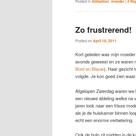
Posted in
Alzheimer
,
moeder
|
4
Rep
Zo frustrerend!
Posted on
April 18, 2011
Kort geleden was mijn moeder i
avonds geweest en ze waren n
Bont en Blauw
). Haar gezicht
volgde. Je kon goed zien waar 
Afgelopen Zaterdag waren we bi
een nieuwe afdeling welke na 
jaren look naar een frisse mod
als je de huiskamer binnen loop
echt een enorme verbetering.
Ook de hulp zit midden in de k