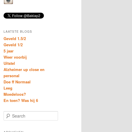
LAATSTE BLOGS
Geveld 1.5/2
Geveld 1/2
5 jaar
Weer voorbij
Uitstel
Alzheimer up close en
personal
Doe ff Normaal
Leeg
Moedeloos?
En toen? Was hij 6
S
e
a
r