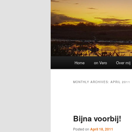
Main
Home
on Vero
Over mij
menu
MONTHLY ARCHIVES:
APRIL 2011
Post
navigation
Bijna voorbij!
Posted on
April 18, 2011