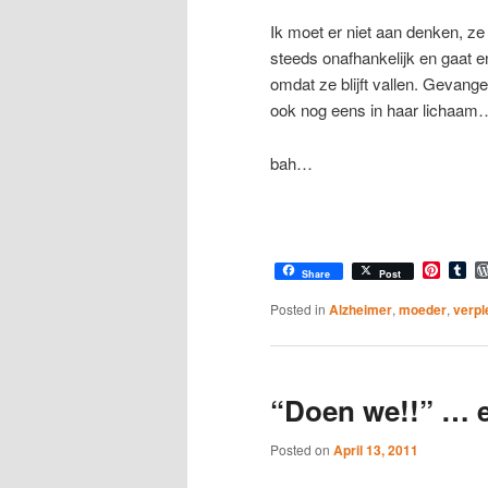
Ik moet er niet aan denken, ze
steeds onafhankelijk en gaat e
omdat ze blijft vallen. Gevange
ook nog eens in haar lichaam
bah…
Pinter
Tu
Share
Post
Posted in
Alzheimer
,
moeder
,
verpl
“Doen we!!” … e
Posted on
April 13, 2011