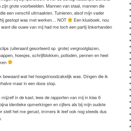
 zijn grote voorbeelden. Mannen van staal, mannen die
die een verschil uitmaakten. Tuinieren, alsof mijn vader
ls hij gestopt was met werken… NOT
Een klusboek, nou
 want die ouwe van mij had me toch een partij linkerhanden
lips (uiteraard gesorteerd op grote) vergrootglazen,
dmappen, hoesjes, schrijfblokken, potloden, pennen en heel
eken
 ik bewaard wat het hoogstnoodzakelijk was. Dingen die ik
erhalve maar in een doos stop.
ijzelf in de kast, lees de rapporten van mij in klas 6
ijna identieke opmerkingen en cijfers als bij mijn oudste
stelt het me gerust, immers ik leef ook nog steeds dus
m.