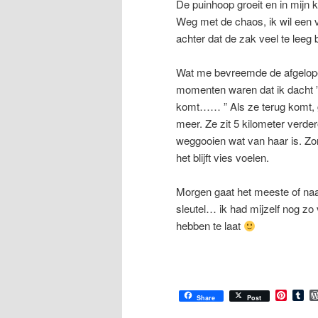
De puinhoop groeit en in mijn 
Weg met de chaos, ik wil een v
achter dat de zak veel te leeg b
Wat me bevreemde de afgelope
momenten waren dat ik dacht ” 
komt…… ” Als ze terug komt, g
meer. Ze zit 5 kilometer verder
weggooien wat van haar is. Zo
het blijft vies voelen.
Morgen gaat het meeste of naar
sleutel… ik had mijzelf nog z
hebben te laat
Pinter
Tu
Share
Post