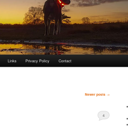
Links
Privacy Policy
Contact
Newer posts
→
4