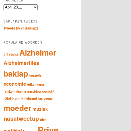
ARCHIEVEN
c
Archieven
h
BAKLAP2’S TWEETS
Tweets by @Baklap2
POPULAIRE WOORDEN
Alzheimer
#ff
#twist
Alzheimerfiles
baklap
curatele
economie
erikahkarst
gedicht
femke halsema
gastblog
iDiot
Karin Hillebrand
las vegas
moeder
muziek
nasatweetup
nick
Prive
politiek