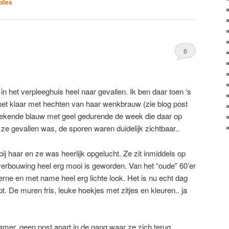
lies
6
n het verpleeghuis heel naar gevallen. Ik ben daar toen ‘s
et klaar met hechten van haar wenkbrauw (zie blog post
 tekende blauw met geel gedurende de week die daar op
ze gevallen was, de sporen waren duidelijk zichtbaar..
j haar en ze was heerlijk opgelucht. Ze zit inmiddels op
verbouwing heel erg mooi is geworden. Van het “oude” 60’er
erne en met name heel erg lichte look. Het is nu echt dag
t. De muren fris, leuke hoekjes met zitjes en kleuren.. ja
amer, geen post apart in de gang waar ze zich terug