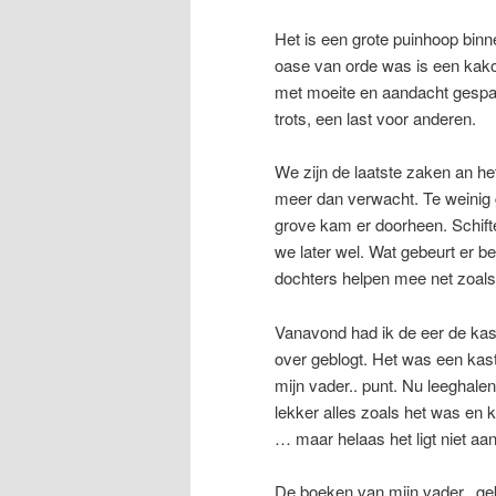
Het is een grote puinhoop binne
oase van orde was is een kako
met moeite en aandacht gespaa
trots, een last voor anderen.
We zijn de laatste zaken an het
meer dan verwacht. Te weinig g
grove kam er doorheen. Schiften
we later wel. Wat gebeurt er 
dochters helpen mee net zoals B
Vanavond had ik de eer de kast
over geblogt. Het was een kas
mijn vader.. punt. Nu leeghalen
lekker alles zoals het was en k
… maar helaas het ligt niet aan
De boeken van mijn vader, gekr