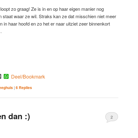
 loopt zo graag! Ze is in en op haar eigen manier nog
n staat waar ze wil. Straks kan ze dat misschien niet meer
n in haar hoofd en zo het er naar uitziet zeer binnenkort
…
est
mblr
WordPress
WhatsApp
Deel/Bookmark
eeghuis
|
6
Replies
n dan :)
2