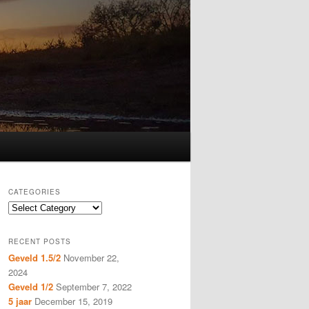
CATEGORIES
Categories
RECENT POSTS
Geveld 1.5/2
November 22,
2024
Geveld 1/2
September 7, 2022
5 jaar
December 15, 2019