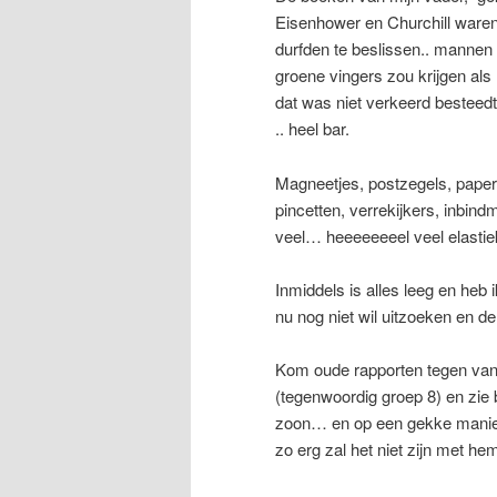
Eisenhower en Churchill waren
durfden te beslissen.. mannen 
groene vingers zou krijgen a
dat was niet verkeerd besteedt
.. heel bar.
Magneetjes, postzegels, paperc
pincetten, verrekijkers, inbin
veel… heeeeeeeel veel elasti
Inmiddels is alles leeg en heb
nu nog niet wil uitzoeken en d
Kom oude rapporten tegen van m
(tegenwoordig groep 8) en zie b
zoon… en op een gekke manier 
zo erg zal het niet zijn met he